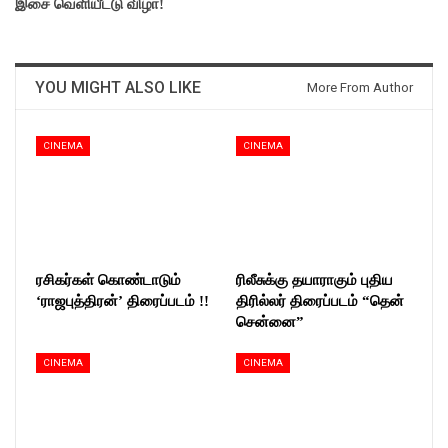
இசை வெளியீட்டு விழா!
YOU MIGHT ALSO LIKE
More From Author
CINEMA
CINEMA
ரசிகர்கள் கொண்டாடும்
ரிலீசுக்கு தயாராகும் புதிய
‘ராஜபுத்திரன்’ திரைப்படம் !!
திரில்லர் திரைப்படம் “தென்
சென்னை”
CINEMA
CINEMA