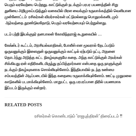
பெரும் வரவேற்பை பெற்றது. காட்டுக்குள் நடக்கும் பரபர பயணத்தின் சிறு
துளியை அறிமுகப்படுத்தும் வகையில் மிரள வைக்கும் உருவாக்கத்தில் வெளியான
முன்னோட்டம் ரசிகர்கள் விமர்சகர்கள் மட்டுமல்லாது பொதுமக்களிடமும்
ஆர்வத்தை தூண்டுவதோடு, பெரும் வரவேற்பையும் பெற்றுள்ளது.
படம் பற்றி இயக்குநர் தனபாலன் கோவிந்தராஜ் கூறுகையில் …
கேங்ஸ்டர் கூட்டம், அரசியல்வாதிகள், போலீஸ் என மூவரால் தேடப்படும்
ஒருவனுக்கும் இளைஞன் ஒருவனுக்கும் காட்டில் ஏற்படும் நட்பு, அதனை
தொடர்ந்து அடுத்த கட்ட நிகழ்வுகளுமே கதை. அந்த காட்டுக்குள் அவர்கள்
சிக்கியது ஏன் எதிரிகளிடமிருந்து தப்பித்தார்களா என்பதை ஒரு நாளுக்குள்
நடக்கும் நிகழ்வுகளாக சொல்லியுள்ளோம். இந்தியாவில் நடந்த உண்மை
சம்பவத்தின் அடிப்படையில் இந்த கதையை உருவாக்கியுள்ளோம். ஊட்டி முதுமலை
காடுகளில் படமாக்கியுள்ளோம். மாறுபட்ட ஒரு பரபரப்பான திரில் பயணமாக
இப்படம் இருக்கும் என்றார்.
RELATED POSTS
ரசிகர்கள் கொண்டாடும் ‘ராஜபுத்திரன்’ திரைப்படம் !!