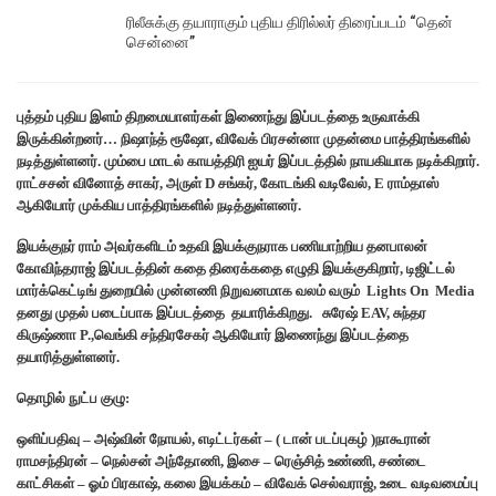
ரிலீசுக்கு தயாராகும் புதிய திரில்லர் திரைப்படம் “தென்
சென்னை”
புத்தம் புதிய இளம் திறமையாளர்கள் இணைந்து இப்படத்தை உருவாக்கி
இருக்கின்றனர்… நிஷாந்த் ரூஷோ, விவேக் பிரசன்னா முதன்மை பாத்திரங்களில்
நடித்துள்ளனர். மும்பை மாடல் காயத்திரி ஐயர் இப்படத்தில் நாயகியாக நடிக்கிறார்.
ராட்சசன் வினோத் சாகர், அருள் D சங்கர், கோடங்கி வடிவேல், E ராம்தாஸ்
ஆகியோர் முக்கிய பாத்திரங்களில் நடித்துள்ளனர்.
இயக்குநர் ராம் அவர்களிடம் உதவி இயக்குநராக பணியாற்றிய தனபாலன்
கோவிந்தராஜ் இப்படத்தின் கதை திரைக்கதை எழுதி இயக்குகிறார், டிஜிட்டல்
மார்க்கெட்டிங் துறையில் முன்னணி நிறுவனமாக வலம் வரும் Lights On Media
தனது முதல் படைப்பாக இப்படத்தை தயாரிக்கிறது. சுரேஷ் EAV, சுந்தர
கிருஷ்ணா P.,வெங்கி சந்திரசேகர் ஆகியோர் இணைந்து இப்படத்தை
தயாரித்துள்ளனர்.
தொழில் நுட்ப குழு:
ஒளிப்பதிவு – அஷ்வின் நோயல், எடிட்டர்கள் – ( டான் படப்புகழ் )நாகூரான்
ராமசந்திரன் – நெல்சன் அந்தோணி, இசை – ரெஞ்சித் உண்ணி, சண்டை
காட்சிகள் – ஓம் பிரகாஷ், கலை இயக்கம் – விவேக் செல்வராஜ், உடை வடிவமைப்பு