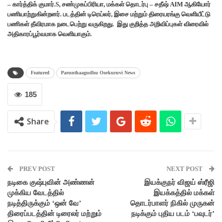
– கார்த்திக் குமார்.S, சண்முகப்பிரியா, மக்கள் தொடர்பு – சதீஷ் AIM ஆகியோர்
பணியாற்றுகின்றனர். படத்தின் டிரெய்லர், இசை மற்றும் திரையரங்கு வெளியீட்டு
பணிகள் தீவிரமாக நடைபெற்று வருகிறது. இது குறித்த அறிவிப்புகள் விரைவில்
அதிகாரப்பூர்வமாக வெளியாகும்.
Featured
Parunthaagudhu Oorkuruvi News
185
Share
PREV POST
NEXT POST
நடிகை குஷ்புவின் அண்ணன்
இயக்குநர் விஜய் ஸ்ரீஜி
முக்கிய வேடத்தில்
இயக்கத்தில் மக்கள்
நடித்திருக்கும் ‘ஒன் வே’
தொடர்பாளர் நிகில் முருகன்
திரைப்படத்தின் டிரைலர் மற்றும்
நடிக்கும் புதிய படம் ‘பவுடர்’