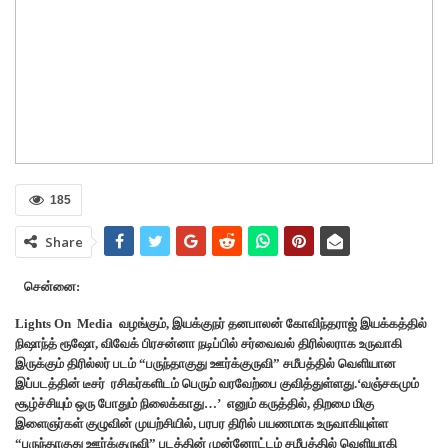
185
Share
சென்னை:
Lights On Media வழங்கும், இயக்குநர் தனபாலன் கோவிந்தராஜ் இயக்கத்தில்
நிஷாந்த் ரூஷோ, விவேக் பிரசன்னா நடிப்பில் சர்வைவல் திரில்லராக உருவாகி
இருக்கும் திரில்லர் படம் “பருந்தாகுது ஊர்க்குருவி” சமீபத்தில் வெளியான
இப்படத்தின் டீசர் ரசிகர்களிடம் பெரும் வரவேற்பை குவித்துள்ளது.‘வஞ்சகமும்
சூழ்ச்சியும் ஒரு போதும் நிலைக்காது…’ எனும் கருத்தில், திறமை மிகு
இளைஞர்கள் குழுவின் முயற்சியில், பரபர திரில் பயணமாக உருவாகியுள்ள
“பருந்தாகுது ஊர்க்குருவி” படத்தின் முன்னோட்டம் சமீபத்தில் வெளியாகி