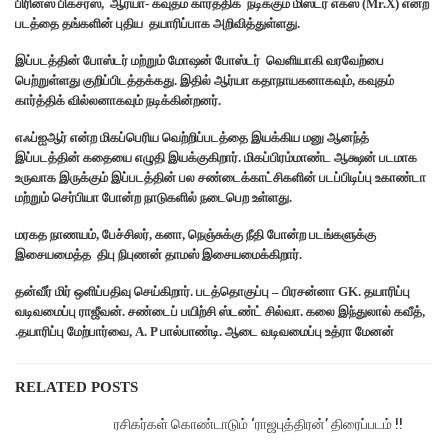
பிரின்ஸ் பிக்சர்ஸ், ஆர்யா- கவுதம் கார்த்திக் நடிக்கும் மிஸ்டர் எக்ஸ் (Mr.X) என்ற
படத்தை தங்களின் புதிய தயாரிப்பாக அறிவித்துள்ளது.
இப்படத்தின் போஸ்டர் மற்றும் மோஷன் போஸ்டர் வெளியாகி வரவேற்பை
பெற்றுள்ளது குறிப்பிடத்தக்கது. இதில் ஆர்யா கதாநாயகனாகவும், கவுதம்
கார்த்திக் வில்லனாகவும் நடிக்கின்றனர்.
எஃப்ஐஆர் என்ற மிகப்பெரிய வெற்றிப்படத்தை இயக்கிய மனு ஆனந்த்
இப்படத்தின் கதையை எழுதி இயக்குகிறார். மிகப்பிரம்மாண்ட ஆக்ஷன் படமாக
உருவாக இருக்கும் இப்படத்தின் பல சண்டைக்காட்சிகளின் படப்பிடிப்பு உகாண்டா
மற்றும் செர்பியா போன்ற நாடுகளில் நடைபெற உள்ளது.
மரகத நாணயம், பேச்சிலர், கனா, நெஞ்சுக்கு நீதி போன்ற படங்களுக்கு
இசையமைத்த திபு நிபுணன் தாமஸ் இசையமைக்கிறார்.
தன்வீர் மிர் ஒளிப்பதிவு செய்கிறார். படத்தொகுப்பு – பிரசன்னா GK. தயாரிப்பு
வடிவமைப்பு ராஜீவன். சண்டைப் பயிற்சி ஸ்டண்ட் சில்வா. கலை இந்துலால் கவீத்,
.தயாரிப்பு மேற்பார்வை, A. P பால்பாண்டி. ஆடை வடிவமைப்பு உத்ரா மேனன்
RELATED POSTS
ரசிகர்கள் கொண்டாடும் ‘ராஜபுத்திரன்’ திரைப்படம் !!