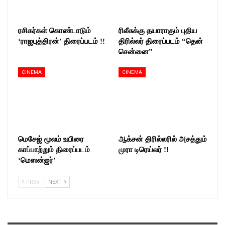
ரசிகர்கள் கொண்டாடும்
ரிலீசுக்கு தயாராகும் புதிய
‘ராஜபுத்திரன்’ திரைப்படம் !!
திரில்லர் திரைப்படம் “தென்
சென்னை”
CINEMA
CINEMA
மெசேஜ் மூலம் உயிரை
ஆக்சன் திரில்லரில் அசத்தும்
காப்பாற்றும் திரைப்படம்
முரா டிரெய்லர் !!
‘மெஸன்ஜர்’
PREV
NEXT