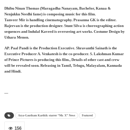
Dhibu Ninan Thomas (Maragadha Nanayam, Bachelor, Kanaa &
Nenjukku Needhi fame) is composing music for this film.
Tanveer Mir is handling cinematography. Prasanna GK is the editor.
Rajeevan is the production designer. Stunt Silva is choreographing action
sequences and Indulal Kaveed is overseeing art works. Costume Design by
Uthara Menon.
AP. Paal Pandi is the Production Executive. Shravanthi Sainath is the
Executive Producer A. Venkatesh is the co-producer. S. Lakshman Kumar
of Prince Pictures is producing this film., Details of other cast and crew
will be revealed soon. Releasing in Tamil, Telugu, Malayalam, Kannada
and Hindi.
—
Arya-Gautham Karthik starrer “Mr. X” News
Featured
156