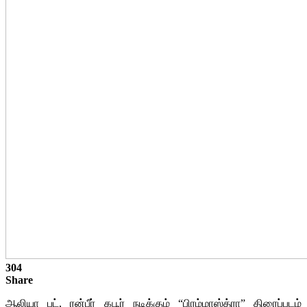
304
Share
ஆலியா பட், ரன்பீர் கபூர் நடிக்கும் “பிரம்மாஸ்த்ரா” திரைப்படம்