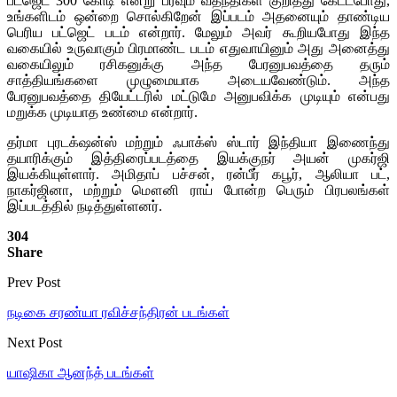
பட்ஜெட் 300 கோடி என்று பரவும் வதந்திகள் குறித்து கேட்டபோது,
உங்களிடம் ஒன்றை சொல்கிறேன் இப்படம் அதனையும் தாண்டிய
பெரிய பட்ஜெட் படம் என்றார். மேலும் அவர் கூறியபோது இந்த
வகையில் உருவாகும் பிரமாண்ட படம் எதுவாயினும் அது அனைத்து
வகையிலும் ரசிகனுக்கு அந்த பேரனுபவத்தை தரும்
சாத்தியங்களை முழுமையாக அடையவேண்டும். அந்த
பேரனுபவத்தை தியேட்டரில் மட்டுமே அனுபவிக்க முடியும் என்பது
மறுக்க முடியாத உண்மை என்றார்.
தர்மா புரடக்‌ஷன்ஸ் மற்றும் ஃபாக்ஸ் ஸ்டார் இந்தியா இணைந்து
தயாரிக்கும் இத்திரைப்படத்தை இயக்குநர் அயன் முகர்ஜி
இயக்கியுள்ளார். அமிதாப் பச்சன், ரன்பீர் கபூர், ஆலியா பட்,
நாகர்ஜினா, மற்றும் மௌனி ராய் போன்ற பெரும் பிரபலங்கள்
இப்படத்தில் நடித்துள்ளனர்.
304
Share
Prev Post
நடிகை சரண்யா ரவிச்சந்திரன் படங்கள்
Next Post
யாஷிகா ஆனந்த் படங்கள்