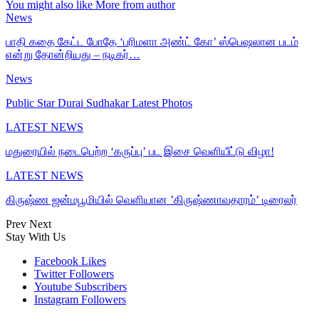
You might also like
More from author
News
பாதி கதை கேட்ட போதே ‘பரிமளா அண்ட் கோ’ ஸ்பெஷலான படம்
என்று தோன்றியது – நடிகர்…
News
Public Star Durai Sudhakar Latest Photos
LATEST NEWS
மதுரையில் நடைபெற்ற ‘கருப்பு’ பட இசை வெளியீட்டு விழா!
LATEST NEWS
கிருஷ்ண ஜன்மபூமியில் வெளியான ’கிருஷ்ணாவதாரம்’ டிரைலர்
Prev
Next
Stay With Us
Facebook
Likes
Twitter
Followers
Youtube
Subscribers
Instagram
Followers