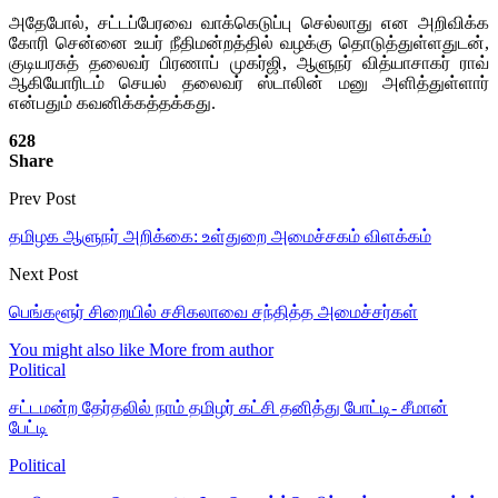
அதேபோல், சட்டப்பேரவை வாக்கெடுப்பு செல்லாது என அறிவிக்க
கோரி சென்னை உயர் நீதிமன்றத்தில் வழக்கு தொடுத்துள்ளதுடன்,
குடியரசுத் தலைவர் பிரணாப் முகர்ஜி, ஆளுநர் வித்யாசாகர் ராவ்
ஆகியோரிடம் செயல் தலைவர் ஸ்டாலின் மனு அளித்துள்ளார்
என்பதும் கவனிக்கத்தக்கது.
628
Share
Prev Post
தமிழக ஆளுநர் அறிக்கை: உள்துறை அமைச்சகம் விளக்கம்
Next Post
பெங்களூர் சிறையில் சசிகலாவை சந்தித்த அமைச்சர்கள்
You might also like
More from author
Political
சட்டமன்ற தேர்தலில் நாம் தமிழர் கட்சி தனித்து போட்டி- சீமான்
பேட்டி
Political