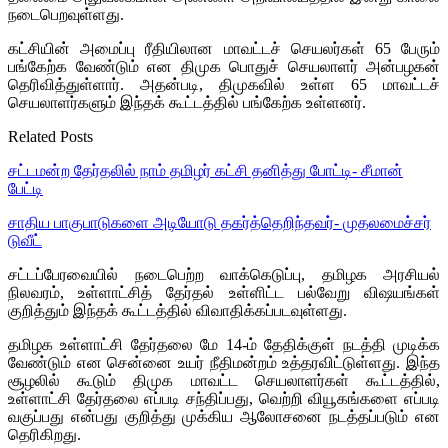
நடைபெறவுள்ளது.
கட்சியின் அமைப்பு ரீதியிலான மாவட்டச் செயலர்கள் 65 பேரும்
பங்கேற்க வேண்டும் என திமுக பொதுச் செயலாளர் அன்பழகன்
தெரிவித்துள்ளார். அதன்படி, திமுகவில் உள்ள 65 மாவட்டச்
செயலாளர்களும் இந்தக் கூட்டத்தில் பங்கேற்க உள்ளனர்.
Related Posts
சட்டமன்ற தேர்தலில் நாம் தமிழர் கட்சி தனித்து போட்டி- சீமான்
பேட்டி
சாதிய பாகுபாடுகளை அடியோடு தகர்த்தெறிந்தவர்- முதலமைச்சர்
டுவீட்
சட்டப்பேரவையில் நடைபெற்ற வாக்கெடுப்பு, தமிழக அரசியல்
நிலவரம், உள்ளாட்சித் தேர்தல் உள்ளிட்ட பல்வேறு விஷயங்கள்
குறித்தும் இந்தக் கூட்டத்தில் விவாதிக்கப்படவுள்ளது.
தமிழக உள்ளாட்சி தேர்தலை மே 14-ம் தேதிக்குள் நடத்தி முடிக்க
வேண்டும் என சென்னை உயர் நீதிமன்றம் உத்தரவிட்டுள்ளது. இந்த
சூழலில் கூடும் திமுக மாவட்ட செயலாளர்கள் கூட்டத்தில்,
உள்ளாட்சி தேர்தலை எப்படி சந்திப்பது, வெற்றி வியூகங்களை எப்படி
வகுப்பது என்பது குறித்து முக்கிய ஆலோசனை நடத்தப்படும் என
தெரிகிறது.