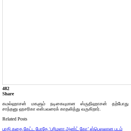
482
Share
கமல்ஹாசன் மகளும் நடிகையுமான ஸ்ருதிஹாசன் தற்போது
சாந்தனு ஹசரிகா என்பவரைக் காதலித்து வருகிறார்.
Related Posts
பாதி கதை கேட்ட போதே ‘பரிமளா அண்ட் கோ’ ஸ்பெஷலான படம்