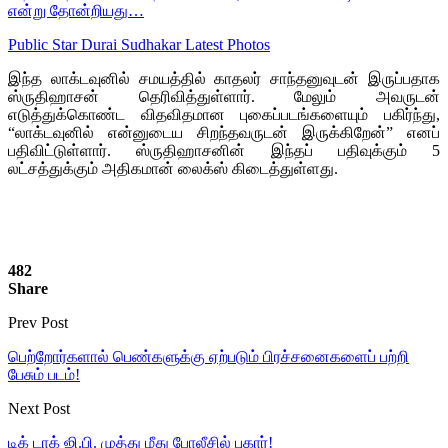
என்று தோன்றியது…
Public Star Durai Sudhakar Latest Photos
இந்த லாக்டவுனில் சமயத்தில் காதலர் சாந்தனுவுடன் இருப்பதாக
ஸ்ருதிஹாசன் தெரிவித்துள்ளார். மேலும் அவருடன்
எடுத்துக்கொண்ட விதவிதமான புகைப்படங்களையும் பகிர்ந்து,
“லாக்டவுனில் என்னுடைய சிறந்தவருடன் இருக்கிறேன்” எனப்
பதிவிட்டுள்ளார். ஸ்ருதிஹாசனின் இந்தப் பதிவுக்கும் 5
லட்சத்துக்கும் அதிகமான் லைக்ஸ் கிடைத்துள்ளது.
482
Share
Prev Post
பெற்றோர்களால் பெண்களுக்கு ஏற்படும் பிரச்சனைகளைப் பற்றி
பேசும் படம்!
Next Post
டிக் டாக் ஜி.பி. முத்து மீது போலீசில் புகார்!