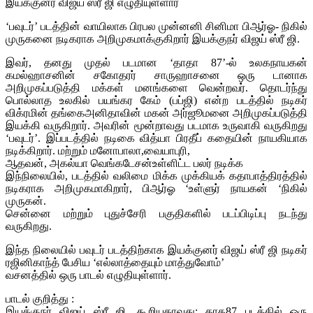
இயக்குனர் விஜய் ஸ்ரீ ஜி எழுதியுள்ளார்
‘பவுடர்’ படத்தின் வாயிலாக பிரபல முன்னனி சினிமா பிஆர்ஓ- நிகில்
முருகனை நடிகராக அறிமுகமாக்குகிறார் இயக்குநர் விஜய் ஸ்ரீ ஜி.
இவர், தனது முதல் படமான ‘தாதா 87’-ல் உலகநாயகன்
கமல்ஹாசனின் சகோதரர் சாருஹாசனை ஒரு டானாக
அறிமுகப்படுத்தி மக்கள் மனங்களை வென்றவர். தொடர்ந்து
பொல்லாத உலகில் பயங்கர கேம் (பப்ஜி) என்ற படத்தில் நடிகர்
விக்ரமின் தங்கைஅனிதாவின் மகன் அர்ஜூமனை அறிமுகப்படுத்தி
இயக்கி வருகிறார். அவரின் மூன்றாவது படமாக உருவாகி வருகிறது
‘பவுடர்’. இப்படத்தில் நடிகை வித்யா பிரதீப் கதையின் நாயகியாக
நடிக்கிறார். மற்றும் மனோபாலா,வையாபுரி,
ஆதவன், அகல்யா வெங்கடேசன்உள்ளிட்ட பலர் நடிக்க
இந்நிலையில், படத்தில் வலிமை மிக்க முக்கியக் கதாபாத்திரத்தில்
நடிகராக அறிமுகமாகிறார், பிஆர்ஓ ‘உள்ளுர் நாயகன் ‘நிகில்
முருகன்.
சென்னை மற்றும் புதுச்சேரி பகுதிகளில் படப்பிடிப்பு நடந்து
வருகிறது.
இந்த நிலையில் பவுடர் படத்திற்காக இயக்குனர் விஜய் ஸ்ரீ ஜி நடிகர்
ரஜினிகாந்த் பேசிய ‘எல்லாத்தையும் மாத்துவோம்’
வசனத்தில் ஒரு பாடல் எழுதியுள்ளார்.
பாடல் குறித்து :
இயக்குநர் விஜய் ஸ்ரீ ஜி. கூறியதாவது: தாத87 படத்தில் ஒரு