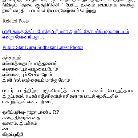
நிமிஷம் ‘தலை சூத்திடுச்சி ‘ பேசிய வசனம் மையமாக வைத்து
நான் எழுதிய பாடல் பெரிய வரவேற்பைப் பெற்றது .
Related Posts
பாதி கதை கேட்ட போதே ‘பரிமளா அண்ட் கோ’ ஸ்பெஷலான படம்
என்று தோன்றியது…
Public Star Durai Sudhakar Latest Photos
தற்சமயம்
எல்லாத்தையும் மாத்துவோம்
எல்லாரையும் வாழவைப்போம்
எல்லாரையும் சேக்குறோம்
இனி ‘எல்லாத்தையும் மாத்துவோம் ‘
பவுடர் படத்திற்கு ரஜினிகாந்த் பேசிய வசனம் பொறுத்தமாக
இருப்பதால் நடிகர் ரஜினிகாந்த் ரசிகனாக பாடல் எழதியதில்
மகிழ்ந்தேன் என கூறினார்
ஒளிப்பதிவு- ராஜா பாண்டி RP
கதை,திரைக்கதை
வசனம், இயக்கம்
ண
விஜய்ஶ்ரீஜி