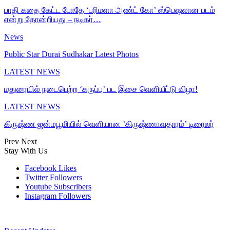
பாதி கதை கேட்ட போதே ‘பரிமளா அண்ட் கோ’ ஸ்பெஷலான படம்
என்று தோன்றியது – நடிகர்…
News
Public Star Durai Sudhakar Latest Photos
LATEST NEWS
மதுரையில் நடைபெற்ற ‘கருப்பு’ பட இசை வெளியீட்டு விழா!
LATEST NEWS
கிருஷ்ண ஜன்மபூமியில் வெளியான ’கிருஷ்ணாவதாரம்’ டிரைலர்
Prev
Next
Stay With Us
Facebook
Likes
Twitter
Followers
Youtube
Subscribers
Instagram
Followers