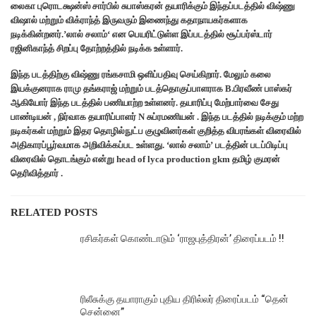
லைகா
புரொடக்ஷன்ஸ்
சார்பில் சுபாஸ்கரன் தயாரிக்கும் இந்தப்படத்தில் விஷ்ணு
விஷால் மற்றும் விக்ராந்த் இருவரும் இணைந்து கதாநாயகர்களாக
நடிக்கின்றனர்.’
லால்
சலாம்
‘
என
பெயரிட்டுள்ள
இப்படத்தில்
சூப்பர்ஸ்டார்
ரஜினிகாந்த்
சிறப்பு
தோற்றத்தில்
நடிக்க
உள்ளார்
.
இந்த படத்திற்கு விஷ்ணு ரங்கசாமி ஒளிப்பதிவு செய்கிறார். மேலும் கலை
இயக்குனராக ராமு தங்கராஜ் மற்றும் படத்தொகுப்பாளராக B.பிரவீண் பாஸ்கர்
ஆகியோர் இந்த படத்தில் பணியாற்ற உள்ளனர். தயாரிப்பு மேற்பார்வை சேது
பாண்டியன் , நிர்வாக தயாரிப்பாளர் N சுப்ரமணியன் . இந்த படத்தில் நடிக்கும் மற்ற
நடிகர்கள் மற்றும் இதர தொழில்நுட்ப குழுவினர்கள் குறித்த விபரங்கள் விரைவில்
அதிகாரப்பூர்வமாக அறிவிக்கப்பட உள்ளது. ‘லால் சலாம்’ படத்தின் படப்பிடிப்பு
விரைவில் தொடங்கும் என்று head of lyca production gkm தமிழ் குமரன்
தெரிவித்தார் .
RELATED POSTS
ரசிகர்கள் கொண்டாடும் ‘ராஜபுத்திரன்’ திரைப்படம் !!
ரிலீசுக்கு தயாராகும் புதிய திரில்லர் திரைப்படம் “தென்
சென்னை”