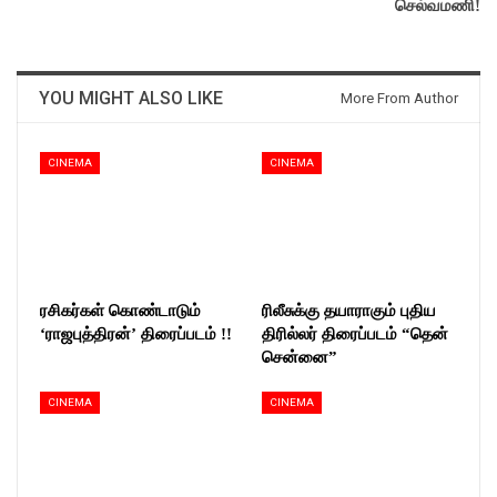
செல்வமணி!
YOU MIGHT ALSO LIKE
More From Author
CINEMA
CINEMA
ரசிகர்கள் கொண்டாடும்
ரிலீசுக்கு தயாராகும் புதிய
‘ராஜபுத்திரன்’ திரைப்படம் !!
திரில்லர் திரைப்படம் “தென்
சென்னை”
CINEMA
CINEMA