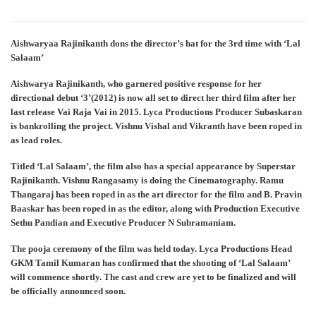
Aishwaryaa Rajinikanth dons the director’s hat for the 3rd time with ‘Lal
Salaam’
Aishwarya Rajinikanth
, who garnered positive response for her
directional debut
‘3’
(2012) is now all set to direct her third film after her
last release
Vai Raja Vai
in 2015. Lyca Productions Producer Subaskaran
is bankrolling the project. Vishnu Vishal and Vikranth have been roped in
as lead roles.
Titled ‘Lal Salaam’, the film also has a special appearance by Superstar
Rajinikanth.
Vishnu Rangasamy is doing the Cinematography. Ramu
Thangaraj has been roped in as the art director for the film and B. Pravin
Baaskar has been roped in as the editor, along with Production Executive
Sethu Pandian and Executive Producer N Subramaniam.
The pooja ceremony of the film was held today. Lyca Productions Head
GKM Tamil Kumaran has confirmed that the shooting of ‘Lal Salaam’
will commence shortly. The cast and crew are yet to be finalized and will
be officially announced soon.