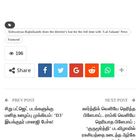
Aishwaryaa Rajinikanth dons the director's hat for the 3rd time with 'Lal Salaam' News
Featured
196
Share
PREV POST
NEXT POST
சிறு பட்ஜெட் படங்களுக்கு
கார்த்திக் வெளியே தெரிந்த
மனித உழைப்பு முக்கியம்: ‘D3’
பிளேபாய்.. ராம்கி வெளியே
இயக்குநர் பாலாஜி பேச்சு!
தெரியாத பிளேபாய் ;
‘குருமூர்த்தி’ படவிழாவில்
ரகசியத்தை உடைத்த ஆர்கே