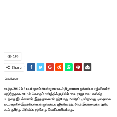
196
Share
சென்னை:
கடந்த 2012ல்
3
படம் மூலம் இயக்குனராக அறிமுகமான
ஐஸ்வர்யா
ரஜினிகாந்த்
அடுத்ததாக 2015ல் கௌதம் கார்த்திக் நடிப்பில் ‘
வை
ராஜா
வை’
என்கிற
படத்தை இயக்கினார். இந்த நிலையில் தற்போது மீண்டும் மூன்றாவது முறையாக
டைரக்ஷனில் இறங்கியுள்ளார்
ஐஸ்வர்யா
ரஜினிகாந்த்
. அவர் இயக்கவுள்ள புதிய
படம் குறித்து அறிவிப்பு தற்போது வெளியாகியுள்ளது.