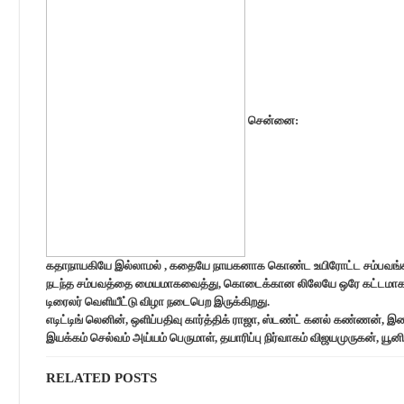
சென்னை:
கதாநாயகியே இல்லாமல் , கதையே நாயகனாக கொண்ட உயிரோட்ட சம்பவங்களி
நடந்த சம்பவத்தை மையமாகவைத்து, கொடைக்கான லிலேயே ஒரே கட்டமாக படப்ப
டிரைலர் வெளியீட்டு விழா நடைபெற இருக்கிறது.
எடிட்டிங் லெனின், ஒளிப்பதிவு கார்த்திக் ராஜா, ஸ்டண்ட் கனல் கண்ணன், இ
இயக்கம் செல்வம் அய்யம் பெருமாள், தயாரிப்பு நிர்வாகம் விஜயமுருகன், யூனி
RELATED POSTS