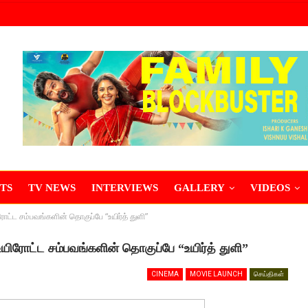
TS
TV NEWS
INTERVIEWS
GALLERY
VIDEOS
ட சம்பவங்களின் தொகுப்பே “உயிர்த் துளி”
ோட்ட சம்பவங்களின் தொகுப்பே “உயிர்த் துளி”
CINEMA
MOVIE LAUNCH
செய்திகள்