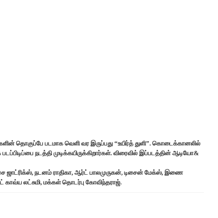
ன் தொகுப்பே படமாக வெளி வர இருப்பது “உயிர்த் துளி”. கொடைக்கானலில்
ிடிப்பை நடத்தி முடிக்கயிருக்கிறார்கள். விரைவில் இப்படத்தின் ஆடியோ&
சை ஜாட்ரிக்ஸ், நடனம் ராதிகா, ஆர்ட் பாலமுருகன், டிசைன் மேக்ஸ், இணை
ட் காவ்ய லட்சுமி, மக்கள் தொடர்பு கோவிந்தராஜ்.