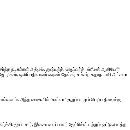
சேர்ந்த நடிகர்கள் அஜ்மல், துஷ்யந்த், ஜெய்வந்த், ஸ்ரீமன் ஆகியோர்
ேட்ரிக்ஸ், ஒளிப்பதிவாளர் ஷரண் தேவ்கர் சங்கர், கதாநாயகி அட்சயா
்லலாம். அந்த வகையில் ‘கள்வா’ குறும்படமும் பெரிய திரைக்கு
ழ்ச்சி. ஜியா சார், இசையமைப்பாளர் ஜேட்ரிக்ஸ் மற்றும் ஒட்டுமொத்த