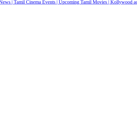
News | Tamil Cinema Events | Upcoming Tamil Movies | Kollywood actres