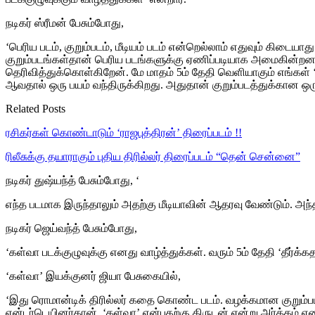
நடிகர் ஸ்ரீமன் பேசும்போது,
‘பெரிய படம், குறும்படம், மீடியம் படம் என்றெல்லாம் எதுவும் க
குறும்படங்கள்தான் பெரிய படங்களுக்கு ஏணிப்படியாக அமைகின்றன. அ
தெரிவித்துக்கொள்கிறேன். மே மாதம் 5ம் தேதி வெளியாகும் எங்கள் ‘
ஆவதால் ஒரு பயம் வந்திருக்கிறது. அதுதான் குறும்படத்துக்கான ஒரு 
Related Posts
ரசிகர்கள் கொண்டாடும் ‘ராஜபுத்திரன்’ திரைப்படம் !!
ரிலீசுக்கு தயாராகும் புதிய திரில்லர் திரைப்படம் “தென் சென்னை”
நடிகர் துஷ்யந்த் பேசும்போது, ‘
எந்த படமாக இருந்தாலும் அதற்கு மீடியாவின் ஆதரவு வேண்டும். அந்த வ
நடிகர் ஜெய்வந்த் பேசும்போது,
‘கள்வா படக்குழுவுக்கு எனது வாழ்த்துக்கள். வரும் 5ம் தேதி ‘தீர்க
‘கள்வா’ இயக்குனர் ஜியா பேசுகையில்,
‘இது ரொமான்டிக் திரில்லர் கதை கொண்ட படம். வழக்கமான குறும்படங்க
என்டர்டெயினர்தான். ‘கள்வா’ என்பதற்கு திருடன் என்று அர்த்தம்