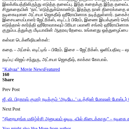
இலக்கியத்திலிருந்து எடுத்த தலைப்பு. இந்த கதைக்கு இந்த தலைப்புத
சிறுகதையின் ‘நாட்’எடுத்துக்கொண்டு, இதற்கு நான் திரைக்கதை எழுதி
நடிகையுமான அட்சயா ஜெகதீஷ் ஹீரோயினாக நடித்துள்ளார். நகைச்சுவை
இசையமைப்பாளர் ஜேட்ரிக்ஸ், எடிட்டர் பிரேம், இணை இயக்குனர் ரெங
எடுத்தால் கார்த்தி ஹீரோவாகவும் பிரியா பவானி சங்கர் ஹீரோயினாக
குறும்படத்துக்கு மீடியாவின் ஆதரவு தேவை. உங்களது ஒத்துழைப்பை எத
கள்வா டெக்னீஷியன்கள்:
கதை – அப்சல். எடிட்டிங் – பிரேம். இசை – ஜேட்ரிக்ஸ். ஒளிப்பதிவ
நடிப்பு: விஜய் சந்துரு, அட்சயா ஜெகதீஷ், காக்கா கோபால்.
"Kalvaa" Movie News
Featured
160
Share
Prev Post
ஜீ. வி. பிரகாஷ் குமார் நடிக்கும் ‘அடியே..’ படத்தின் மோஷன் போஸ்டர்
Next Post
”திரையரங்க மகிழ்ச்சி அனுபவம் ஓடிடி -யில் கிடைக்காது” – நடிகை சம
You might also like
More from author