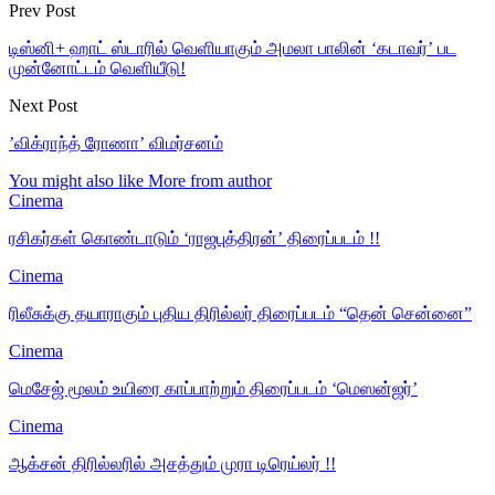
Prev Post
டிஸ்னி+ ஹாட் ஸ்டாரில் வெளியாகும் அமலா பாலின் ‘கடாவர்’ பட
முன்னோட்டம் வெளியீடு!
Next Post
’விக்ராந்த் ரோணா’ விமர்சனம்
You might also like
More from author
Cinema
ரசிகர்கள் கொண்டாடும் ‘ராஜபுத்திரன்’ திரைப்படம் !!
Cinema
ரிலீசுக்கு தயாராகும் புதிய திரில்லர் திரைப்படம் “தென் சென்னை”
Cinema
மெசேஜ் மூலம் உயிரை காப்பாற்றும் திரைப்படம் ‘மெஸன்ஜர்’
Cinema
ஆக்சன் திரில்லரில் அசத்தும் முரா டிரெய்லர் !!