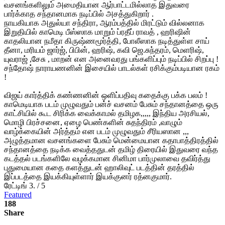
வசனங்களிலும் அமைதியான ஆர்பாட்டமில்லாத இதுவரை
பார்க்காத சந்தானமாக நடிப்பில் அசத்துகிறார் .
நாயகியாக அதுல்யா சந்திரா, ஆரம்பத்தில் மிரட்டும் வில்லனாக
இறுதியில் காமெடி பீஸ்ஸாக மாறும் ப்ரதீப் ராவத் , ஹரிஷின்
காதலியான நமீதா கிருஷ்ணமூர்த்தி, போலீஸாக நடித்துள்ள சாய்
தீனா, மரியம் ஜார்ஜ், பிபின், ஹரிஷ், கவி ஜெ.சுந்தரம், மெளரிஷ்,
யுவராஜ் ,சேசு , மாறன் என அனைவரது பங்களிப்பும் நடிப்பில் சிறப்பு !
சந்தோஷ் நாராயணனின் இசையில் பாடல்கள் ரசிக்கும்படியான ரகம்
!
விஜய் கார்த்திக் கண்ணனின் ஒளிப்பதிவு கதைக்கு பக்க பலம் !
காமெடியாக படம் முழுவதும் பன்ச் வசனம் பேசும் சந்தானத்தை ஒரு
காட்சியில் கூட சிரிக்க வைக்காமல் தமிழக,,,,, இந்திய அரசியல்,
மொழி பிரச்சனை, ஏழை பெண்களின் சுதந்திரம் ,வாழும்
வாழ்க்கையின் அர்த்தம் என படம் முழுவதும் சீரியஸான ,,,
அழுத்தமான வசனங்களை பேசும் மென்மையான கதாபாத்திரத்தில்
சந்தானத்தை நடிக்க வைத்ததுடன் தமிழ் திரையில் இதுவரை வந்த
கடத்தல் படங்களிலே வழக்கமான சினிமா பார்முலாவை தவிர்த்து
புதுமையான கதை களத்துடன் ஹாலிவுட் படத்தின் தரத்தில்
இப்படத்தை இயக்கியுள்ளார் இயக்குனர் ரத்னகுமார்.
ரேட்டிங் 3. / 5
Featured
188
Share