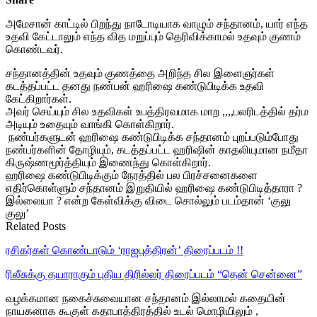
அமேசான் காட்டில் பிறந்து நாடோடியாக வாழும் சந்தானம், யார் எந்த
உதவி கேட்டாலும் எந்த வித மறுப்பும் தெரிவிக்காமல் உதவும் குணம்
கொண்டவர்.
சந்தானத்தின் உதவும் குணத்தை அறிந்த சில இளைஞர்கள்
கடத்தப்பட்ட தனது நண்பன் ஹரிஷை கண்டுபிடிக்க உதவி
கேட்கிறார்கள்.
அவர் செய்யும் சில உதவிகள் உபத்திரவமாக மாற ,,,,பலரிடத்தில் தர்ம
அடியும் உதையும் வாங்கி கொள்கிறார்.
நண்பர்களுடன் ஹரிஷை கண்டுபிடிக்க சந்தானம் புறப்படும்போது
நண்பர்களின் தோழியும், கடத்தப்பட்ட ஹரிஷின் காதலியுமான நமீதா
கிருஷ்ணமூர்த்தியும் இணைந்து கொள்கிறார்.
ஹரிஷை கண்டுபிடிக்கும் நேரத்தில் பல பிரச்சனைகளை
எதிர்கொள்ளும் சந்தானம் இறுதியில் ஹரிஷை கண்டுபிடித்தாரா ?
இல்லையா ? என்ற கேள்விக்கு விடை சொல்லும் படம்தான் ‘குலு
குலு’
Related Posts
ரசிகர்கள் கொண்டாடும் ‘ராஜபுத்திரன்’ திரைப்படம் !!
ரிலீசுக்கு தயாராகும் புதிய திரில்லர் திரைப்படம் “தென் சென்னை”
வழக்கமான நகைச்சுவையான சந்தானம் இல்லாமல் கதையின்
நாயகனாக கூகுள் கதாபாத்திரத்தில் உடல் மொழியிலும் ,