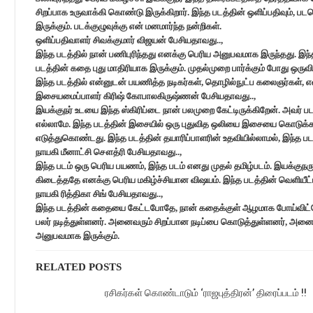
சிறப்பாக உருவாக்கி கொண்டு இருக்கிறார். இந்த படத்தின் ஒளிப்பதிவும், படதொக
இருக்கும். படக்குழுவுக்கு என் மனமார்ந்த நன்றிகள்.
ஒளிப்பதிவாளர் சிவக்குமார் விஜயன் பேசியதாவது..,
இந்த படத்தில் நான் பணிபுரிந்தது எனக்கு பெரிய அனுபவமாக இருந்தது. இ
படத்தின் கதை புது மாதிரியாக இருக்கும். முதல்முறை பார்க்கும் போது ஒர
இந்த படத்தில் என்னுடன் பயணித்த நடிகர்கள், தொழில்நுட்ப கலைஞர்கள், என
இசையமைப்பாளர் கிரிஷ் கோபாலகிருஷ்ணன் பேசியதாவது..,
இயக்குநர் உடயை இந்த ஸ்கிரிப்டை நான் பலமுறை கேட்டிருக்கிறேன். அவர் பட
எல்லாமே. இந்த படத்தின் இசையில் ஒரு புதுவித ஒலியை இசையை கொடுக்க முயற
எடுத்துகொண்டது. இந்த படத்தின் தயாரிப்பாளரின் உதவியில்லாமல், இந்த படம
நாயகி மீனாட்சி சௌத்ரி பேசியதாவது..,
இந்த படம் ஒரு பெரிய பயணம், இந்த படம் எனது முதல் தமிழ்படம். இயக்குநருக்
கிடைத்ததே எனக்கு பெரிய மகிழ்ச்சியான விஷயம். இந்த படத்தின் வெளியீட
நாயகி ரித்திகா சிங் பேசியதாவது..,
இந்த படத்தின் கதையை கேட்டபோதே, நான் கதைக்குள் ஆழமாக போய்விட்டேன
பலர் நடித்துள்ளனர். அனைவரும் சிறப்பான நடிப்பை கொடுத்துள்ளனர், அனைவர
அனுபவமாக இருக்கும்.
RELATED POSTS
ரசிகர்கள் கொண்டாடும் ‘ராஜபுத்திரன்’ திரைப்படம் !!