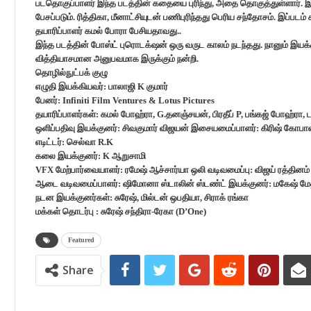
படதொகுப்பாளர் இந்த படத்தின் கதையை புரிந்து, அதை தொகுத்துள்ளார். 
பேசப்படும். ரித்திகா, மீனாட்சியுடன் பணிபுரிந்தது பெரிய சந்தோசம். இப்படம
தயாரிப்பாளர் கமல் போரா பேசியதாவது..
இந்த படத்தின் போஸ்ட் புரொடக்‌ஷன் ஒரு வருட காலம் நடந்தது. நானும் இயக்க
வித்தியாசமான அனுபவமாக இருக்கும் நன்றி.
தொழில்நுட்பக் குழு
எழுதி இயக்கியவர்: பாலாஜி K குமார்
பேனர்: Infiniti Film Ventures & Lotus Pictures
தயாரிப்பாளர்கள்: கமல் போஹ்ரா, G.தனஞ்சயன், பிரதீப் P, பங்கஜ் போஹ்ரா, ட
ஒளிப்பதிவு இயக்குனர்: சிவகுமார் விஜயன் இசையமைப்பாளர்: கிரிஷ் கோப
எடிட்டர்: செல்வா R.K
கலை இயக்குனர்: K ஆறுசாமி
VFX மேற்பார்வையாளர்: ரமேஷ் ஆச்சார்யா ஒலி வடிவமைப்பு: விஜய் ரத்தினம
ஆடை வடிவமைப்பாளர்: ஷிமோனா ஸ்டாலின் ஸ்டண்ட் இயக்குனர்: மகேஷ் மே
நடன இயக்குனர்கள்: சுரேஷ், மில்டன் ஒபதியா, சிராக் ரங்கா
மக்கள் தொடர்பு : சுரேஷ் சந்திரா-ரேகா (D’One)
Featured
Share