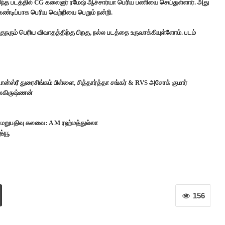
இந்த படத்தில் CG கலைஞர் ரமேஷ் ஆச்சார்யா பெரிய பணியை செய்துள்ளார். அது
் கண்டிப்பாக பெரிய வெற்றியை பெறும் நன்றி.
ுநரும் பெரிய விவாதத்திற்கு பிறகு, நல்ல படத்தை உருவாக்கியுள்ளோம். படம்
ான்ஸ்ரீ துரைசிங்கம் பிள்ளை, சித்தார்த்தா சங்கர் & RVS அசோக் குமார்
ாலகிருஷ்ணன்
் மறுபதிவு கலவை: A M ரஹ்மத்துல்லா
த்யூ
156