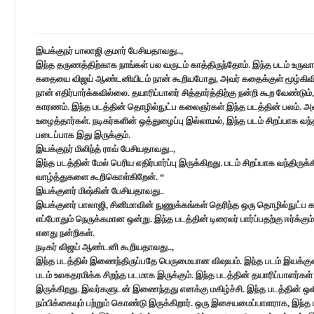
இயக்குநர் பாலாஜி குமார் பேசியதாவது..,
இந்த தருணத்திற்காக நாங்கள் பல வருடம் காத்திருந்தோம். இந்த படம் உருவ
கதையை விஜய் ஆண்டனியிடம் நான் கூறியபோது, அவர் கதைக்குள் மூழ்கிவிட்
நான் எதிர்பார்க்கவில்லை. தயாரிப்பாளர் சித்தார்த்திற்கு நன்றி கூற வேண்ட
காரணம். இந்த படத்தின் தொழில்நுட்ப கலைஞர்கள் இந்த படத்தின் பலம். அ
உழைத்தார்கள். நடிகர்களின் ஒத்துழைப்பு இல்லாமல், இந்த படம் சிறப்பாக 
படைப்பாக இது இருக்கும்.
இயக்குநர் மிலிந்த் ராவ் பேசியதாவது..,
இந்த படத்தின் மேல் பெரிய எதிர்பார்ப்பு இருக்கிறது. படம் சிறப்பாக வந்திரு
வாழ்த்துகளை கூறிகொள்கிறேன். “
இயக்குனர் மிஷ்கின் பேசியதாவது..
இயக்குனர் பாலாஜி, சினிமாவின் நுணுக்கங்கள் தெரிந்த ஒரு தொழில்நுட
எப்போதும் நெருக்கமான ஒன்று. இந்த படத்தின் டிரைலர் பார்ப்பதற்கு ஈர்க்கும
எனது நன்றிகள்.
நடிகர் விஜய் ஆண்டனி கூறியதாவது..,
இந்த படத்தில் இணைந்திருப்பதே பெருமையான விஷயம். இந்த படம் இயக்குனர
படம் உலகதரமிக்க சிறந்த படமாக இருக்கும். இந்த படத்தின் தயாரிப்பாளர்கள
இருக்கிறது. இவர்களுடன் இணைந்தது எனக்கு மகிழ்ச்சி. இந்த படத்தின் ஒளிப்பத
நம்பிக்கையும் பற்றும் கொண்டு இருக்கிறார். ஒரு இசையமைப்பாளராக, இந