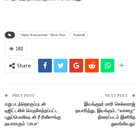
"Agent Kannayiram" Movie News
Featured
182
Share
PREV POST
NEXT POST
மறு படத்தொகுப்புடன்
இயக்குநர் மாரி செல்வராஜ்
டிஜிட்டலில் மெருகேற்றப்பட்ட
தயாரித்து, இயக்கும், “வாழை”
புதுப்பொலிவுடன் ரீ-ரிலீஸுக்கு
திரைப்படம் இனிதே
தயாராகும் ‘பாபா’
துவங்கியது!