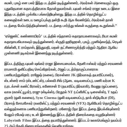
சுமன், புகழ் என பலர் இந்த படத்தில் நடித்துள்ளனர், அவர்கள் அனைவரும் ஒரு
புதுவிதமான கதாபத்திரமாக தோன்றுவார்கள். யுவன் சங்கர் ராஜா உடைய இசை
இந்த படத்தில் முக்கிய பங்காற்றியுள்ளது. இந்த படத்தில் தொழில்நுட்ப
கலைஞர்கள் உடைய உழைப்புக்கு நன்றி கூறி ஆக வேண்டும், அவர்கள் தான்
படத்தை மேம்படுத்தியுள்ளனர். படத்தை பார்த்து உங்கள் கருத்தை கூறுங்கள்.”
‘ஏஜெண்ட் கண்ணாயிரம்’ படத்தில் சந்தானம் கதாநாயகனாகவும், ரியா சுமன்
கதாநாயகியாகவும் நடித்துள்ளனர். ஸ்ருதி ஹரிஹரன், புகழ், முனிஷ்காந்த், ரெடின்
கிங்ஸ்லி, E ராம்தாஸ், இந்துமதி, மதன் தட்சிணாமூர்த்தி மற்றும் ஆதிரா ஆகிய
முன்னணி நடிகர்கள் இணைந்து நடித்துள்ளனர்.
இப்படத்திற்கு யுவன் ஷங்கர் ராஜா இசையமைக்க, தேனி ஈஸ்வர் மற்றும் சரவணன்
ராமசாமி ஒளிப்பதிவு செய்கிறார்கள், அஜய் படத்தொகுப்பாளராக
பணியாற்றுகிறார். ராஜேஷ் (கலை), பிரசன்னா JK (நிர்வாகத் தயாரிப்பாளர்),
ஸ்டன்னர் சாம் (ஸ்டண்ட்ஸ்), பல்லவி சிங் (ஆடை வடிவமைப்பு), மணி வர்மா K
(புரடக்சன் கண்ட்ரோலர்), கணேசன் D (தயாரிப்பு நிர்வாகி), வேணு (ஒப்பனை),
வாசு (காஸ்ட்யூமர்), ராஜு (ஸ்டில்ஸ்), பிரதூல் NT (பப்ளிசிட்டி டிசைன்ஸ்), T உதய்
குமார் (ஒலி கலவை), Sync Cinema (ஒலி வடிவமைப்பு), நாக் ஸ்டுடியோ (DI),
பிரசாத் சோமசேகர் (கலரிஸ்ட்), மற்றும் சரவணன் (VFX) ஆகியோர் தொழில்நுட்ப
வல்லுநர்களாக பணியாற்றுகின்றனர். மனோஜ் பீதா இப்படத்தை இயக்கியுள்ளார்
மேலும் ரமேஷ் மரபு உடன் இணைந்து இப்படத்தின் திரைக்கதை எழுதியுள்ளார்
Labyrinth Films இப்படத்தை தயாரித்துள்ளனர். இப்படம் உலகமெங்கும் நவம்பர்
25 ஆம் தேதி திரையரங்குகளில் வெளியாகிறது.