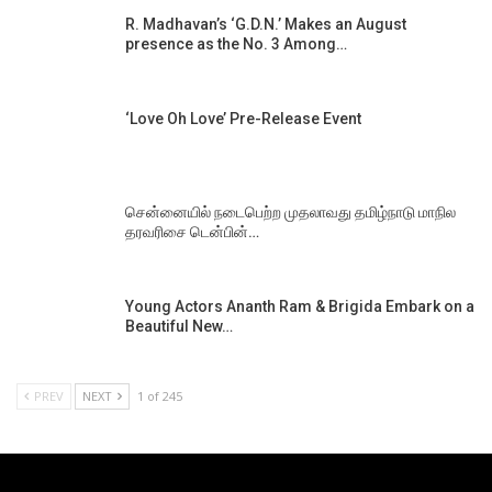
R. Madhavan’s ‘G.D.N.’ Makes an August
presence as the No. 3 Among…
‘Love Oh Love’ Pre-Release Event
சென்னையில் நடைபெற்ற முதலாவது தமிழ்நாடு மாநில
தரவரிசை டென்பின்…
Young Actors Ananth Ram & Brigida Embark on a
Beautiful New…
PREV
NEXT
1 of 245