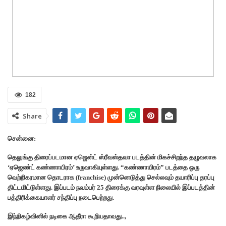
182
Share
சென்னை:
தெலுங்கு திரைப்படமான ஏஜென்ட் ஸ்ரீவஸ்தவா படத்தின் மிகச்சிறந்த தழுவலாக
‘ஏஜெண்ட் கண்ணாயிரம்’ உருவாகியுள்ளது. “கண்ணாயிரம்” படத்தை ஒரு
வெற்றிகரமான தொடராக (franchise) முன்னெடுத்து செல்லவும் தயாரிப்பு தரப்பு
திட்டமிட்டுள்ளது. இப்படம் நவம்பர் 25 திரைக்கு வரவுள்ள நிலையில் இப்படத்தின்
பத்திரிக்கையாளர் சந்திப்பு நடைபெற்றது.
இந்நிகழ்வினில் நடிகை ஆதீரா கூறியதாவது..,