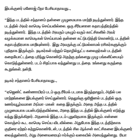
இயக்குனர் மனோஜ் பீதா பேசியாதாவது..,
“இந்த படத்தில் சந்தானம் தன்னை முழுமையாக மாற்றி நடித்துள்ளார். இந்த
படத்தில் அவர் காமெடி செய்யவில்லை. ஒரு சீரியஸான கதாபத்திரத்தில்
நடித்துள்ளார். இந்த படத்தில் அவரும் புகழும் வரும் காட்சிகளில் அவர்
வழக்கமான காமெடிகள் செய்யாமல் தன்னை கட்டுபடுத்தி கொண்டு, படத்தின்
கதாபத்திரமாக மாறியுள்ளார். இது அவருக்கு மட்டுமல்லாமல் ரசிகர்களுக்கும்
புதிதாக இருக்கும். நடிகர்கள் மற்றும் தொழில்நுட்ப கலைஞர்கள் படத்தின்
கதையோட்டத்தை புரிந்து கொண்டு அதற்கு தங்களது முழு பங்களிப்பையும்
கொடுத்துள்ளனர். படம் சிறப்பாக வந்துள்ளது படத்தை உங்களது கருத்தை
கூறுங்கள். நன்றி.
நடிகர் சந்தானம் பேசியாதாவது..,
“ஏஜெண்ட் கண்ணாயிரம் படம் ஒரு ரீமேக் படமாக இருந்தாலும், அதில் பல
மாற்றங்களை இயக்குனர் செய்துள்ளார். தெலுங்கு ஒரிஜினல் படத்தில் ஒரு
உணர்வுபூர்வமான அம்மா- மகன் கதை இருக்கும். அதை அந்த படத்தில்
முழுமையாக பயன்படுத்தவில்லை, அதை இந்த படத்தில் இயக்குனர் எடுத்து
வந்து இருக்கிறார். அதனால் இந்த படம் புதுவிதமாக இருக்கும். என்னை
கொஞ்சம் கூட காமெடி செய்ய விடவில்லை. அதுபோக இந்த படத்திற்காக
குதிரை ஏற்றம் கற்றுகொண்டேன், படத்தில் சில ஆக்சன் காட்சிகளை இயக்குனர்
வைத்துள்ளார், அது அனைவரையும் ஈர்க்கும் வகையில் அமைந்துள்ளது. ரியா