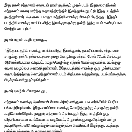
இது தான் சந்தானம் சாருடன் நான் நடிக்கும் முதல் படம். இதுவரை நீங்கள்
சந்தானம் சாரை பார்த்த கதாபத்திரத்தில் இருந்து வேறுபட்டு இந்த படத்தில்
நடித்துள்ளார். அவருடைய கதாபாத்திரம் எனக்கு மிகவும் பிடித்தது. இந்தப்
படத்தில் எனக்கு வாய்ப்பளித்த இயக்குனருக்கு நன்றி. இந்த படம் கண்டிப்பாக
வெற்றியடையும். ”
நடிகர் மதன் கூறியதாவது..,
“இந்த படத்தில் எனக்கு வாய்ப்பளித்த இயக்குனர், தயாரிப்பாளர், சந்தானம்
சாருக்கு நன்றி. நல்ல படத்தை நமது மொழிக்கு ஏற்றார் போல் ரீமேக் செய்வது
ஆரோக்கியமான விஷயம். நமது மொழிக்கு ஏற்றார் போல் உருவாக்க, படக்குழு
கடின உழைப்பை கொடுத்துள்ளனர். இந்த படத்தில் எனக்கு ஒரு முக்கியமான
கதாபத்திரத்தை கொடுத்துள்ளனர். படம் சிறப்பாக வந்துள்ளது. படம் உங்களுக்கு
பிடிக்கும் என்று நம்புகிறேன்.”
நடிகர் புகழ் பேசியாதாவது..,
சந்தானம் எனக்கு அண்ணன் போல, அவர் என்னுடைய வளர்ச்சியில் பெரிய
பங்காற்றியுள்ளார். இந்த வாய்ப்பை எனக்கு கொடுத்ததற்கு அவருக்கு நன்றி
கூறிகொள்கிறேன். நானும், சந்தானம் அவர்களும் இந்த படத்தில் ஒரு
வித்தியாசமான காம்போவாக வருவோம், அது உங்களுக்கு பிடிக்கும் என்று
நம்புகிறேன். ஹீரோயினுக்கும் எனக்கும் நல்ல கெமிஸ்ட்ரி இருந்தது. படத்தை
பார்த்து உங்களது ஆதரவை தாருங்கள்.