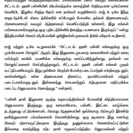
எதிர்பார்த்துக் காத்திருக்கிறார்கள். ரசிகர்களின் மனம் கவரும் வகையிலான
சிட்டாடல்: ஹனி பன்னியின் வியக்கத்தக்க உலகத்தின் அதிரடியான டிரெய்லரை
வெளியிட இதுவே சிறந்த நேரம் என நாங்கள் கருதினோம். ராஜ் & டிகே இந்த
ஹை-ஆக்டேன் ஸ்பை த்ரில்லரில் எப்போதும் போலவே தங்கள் திறமையையும்,
அனைவரையும் கவரும் ஆற்றலையும் வெளிப்படுத்தி உள்ளனர், இது எங்கள்
பார்வையாளர்களுக்கு ஒரு புதிய த்ரில்லிங் நிறைந்த பயணமாக இருக்கும்,” என்று
இந்தியாவின் பிரைம் வீடியோவின் ஒரிஜினல்ஸ் தலைவர் நிகில் மதோக் கூறினார்.
ராஜ் மற்றும் டி.கே கூறுகையில் “சிட்டாடல்: ஹனி பன்னி எங்களுக்கு ஒரு
முக்கியமான பிராஜக்ட் ஆகும், இது இதுவரை முயலாத உளவாளிகள் மற்றும் உளவு
பார்க்கும் உலகில் பயணிக்க எங்களுக்கு வாய்ப்பளித்துள்ளது, நாங்கள் பல
பிராஜக்ட்களைச் செய்திருந்தாலும், சிட்டாடல்: ஹனி பன்னி எங்கள் முதல்
கூட்டுப்பணியாகும். இது ருஸ்ஸோ பிரதர்ஸ் போன்ற படைப்பாற்றல் சக்திகளுடனும்,
உலகெங்கிலும் உள்ள திறமையான திரைப்பட தயாரிப்பாளர்கள் மற்றும்
படைப்பாளர்களுடனும் இன்னைந்து செயலாற்றும் அற்புதமான மதிப்புமிக்க
படைப்பு அனுபவமாக அமைந்தது.” என்றனர்.
“பன்னி நான் இதுவரை நடித்த கதாபாத்திரங்கள் போலன்றி வித்தியாசமான
அனுபவமாக இருந்தது. ஒரு உளவாளியாக, பன்னி.. இரட்டை வாழ்க்கை
நடத்துவது மட்டுமல்லாமல், அவரது ஆளுமையின் ஒவ்வொரு அம்சமும் இரண்டு
தனித்துவமான பக்கங்களைக் கொண்டுள்ளது. ஒரு நடிகராக இது எனக்கு
மிகவும் உற்சாகமூட்டுவதாக இருந்தது. நுணுக்கமாக பிணைக்கப்பட்டுள்ள
இக்கதை களத்திற்கு ஏற்ப நான் உருவகப்படுத்திய அனுபவங்கள் மற்றும்