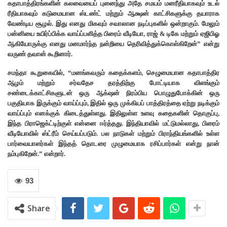
கதாபாத்திரங்களின் கலவையைப் புனைந்து அதே சமயம் மனரீதியாகவும் உடல்
ரீதியாகவும் கடுமையான ஸ்டண்ட் மற்றும் ஆக்ஷன் காட்சிகளுக்கு தயாராக
வேண்டிய சூழல். இது எனது மிகவும் சவாலான நடிப்புகளில் ஒன்றாகும். மேலும்
பன்னியை உயிர்ப்பிக்க வாய்ப்பளித்த பிரைம் வீடியோ, ராஜ் & டிகே மற்றும் ஏஜிபிஓ
ஆகியோருக்கு எனது மனமார்ந்த நன்றியை தெரிவித்துக்கொள்கிறேன்” என்று
வருண் தவான் கூறினார்.
சமந்தா கூறுகையில், “மனங்கவரும் கதைக்களம், செழுமையான கதாபாத்திர
ஆழம் மற்றும் சர்வதேச தரத்திற்கு போட்டியாக விளங்கும்
சண்டைக்காட்சிகளுடன் ஒரு ஆக்‌ஷன் நிரம்பிய பொழுதுபோக்கின் ஒரு
பகுதியாக இருக்கும் வாய்ப்பும், இதில் ஒரு முக்கியப் பாத்திரத்தை ஏற்று நடிக்கும்
வாய்ப்பும் எனக்குக் கிடைத்துள்ளது. இதிலுள்ள உளவு கதைகளின் தொகுப்பு,
இந்த பிராஜெக்ட்டிற்குள் என்னை ஈர்த்தது. இந்தியாவில் மட்டுமல்லாது, பிரைம்
வீடியோவில் ஸ்ட்ரீம் செய்யப்படும். பல நாடுகள் மற்றும் பிராந்தியங்களில் உள்ள
பார்வையாளர்கள் இந்தத் தொடரை முழுமையாக ரசிப்பார்கள் என்று நான்
நம்புகிறேன்.” என்றார்.
93
Share