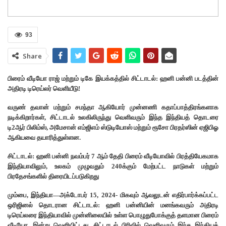
93
Share
பிரைம் வீடியோ ராஜ் மற்றும் டிகே இயக்கத்தில் சிட்டாடல்: ஹனி பன்னி படத்தின்
அதிரடி டிரெய்லர் வெளியீடு!
வருண் தவான் மற்றும் சமந்தா ஆகியோர் முன்னணி கதாப்பாத்திரங்களாக
நடிக்கிறார்கள், சிட்டாடல் உலகிலிருந்து வெளிவரும் இந்த இந்தியத் தொடரை
டி2ஆர் பிலிம்ஸ், அமேசான் எம்ஜிஎம் ஸ்டுடியோஸ் மற்றும் ரூசோ பிரதர்ஸின் ஏஜிபிஓ
ஆகியவை தயாரித்துள்ளன.
சிட்டாடல்: ஹனி பன்னி நவம்பர் 7 ஆம் தேதி பிரைம் வீடியோவில் பிரத்தியேகமாக
இந்தியாவிலும், உலகம் முழுவதும் 240க்கும் மேற்பட்ட நாடுகள் மற்றும்
பிரதேசங்களில் திரையிடப்படுகிறது
மும்பை, இந்தியா—அக்டோபர் 15, 2024- மிகவும் ஆவலுடன் எதிர்பார்க்கப்பட்ட
ஒரிஜினல் தொடரான ​​சிட்டாடல்: ஹனி பன்னியின் மனங்கவரும் அதிரடி
டிரெய்லரை இந்தியாவில் முன்னிலையில் உள்ள பொழுதுபோக்குத் தளமான பிரைம்
வீடியோ, இன்று வெளியிட்டது. சிட்டாடல் பிரிவில் வெளிவரும் இந்த இந்தியத்