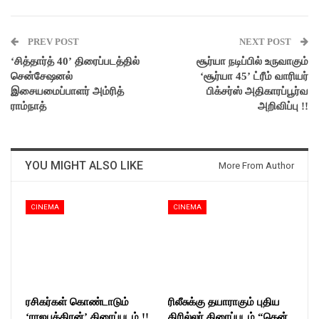
PREV POST
NEXT POST
‘சித்தார்த் 40’ திரைப்படத்தில்
சூர்யா நடிப்பில் உருவாகும்
சென்சேஷனல்
‘சூர்யா 45’ ட்ரீம் வாரியர்
இசையமைப்பாளர் அம்ரித்
பிக்சர்ஸ் அதிகாரப்பூர்வ
ராம்நாத்
அறிவிப்பு !!
YOU MIGHT ALSO LIKE
More From Author
CINEMA
CINEMA
ரசிகர்கள் கொண்டாடும்
ரிலீசுக்கு தயாராகும் புதிய
‘ராஜபுத்திரன்’ திரைப்படம் !!
திரில்லர் திரைப்படம் “தென்