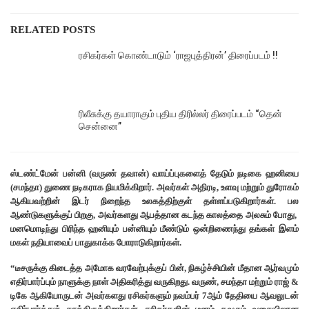
RELATED POSTS
ரசிகர்கள் கொண்டாடும் ‘ராஜபுத்திரன்’ திரைப்படம் !!
ரிலீசுக்கு தயாராகும் புதிய திரில்லர் திரைப்படம் “தென்
சென்னை”
ஸ்டண்ட்மேன் பன்னி (வருண் தவான்) வாய்ப்புகளைத் தேடும் நடிகை ஹனியை
(சமந்தா) துணை நடிகராக நியமிக்கிறார். ​அவர்கள் அதிரடி, உளவு மற்றும் துரோகம்
ஆகியவற்றின் இடர் நிறைந்த உலகத்திற்குள் தள்ளப்படுகிறார்கள். பல
ஆண்டுகளுக்குப் பிறகு, அவர்களது ஆபத்தான கடந்த காலத்தை அலசும் போது, ​
மனமொடிந்து ​பிரிந்த ஹனியும் பன்னியும் மீண்டும் ஒன்றிணைந்து தங்கள் இளம்
மகள் நதியாவைப் பாதுகாக்க போராடுகிறார்கள்.
“டீசருக்கு கிடைத்த அமோக வரவேற்புக்குப் பின், நிகழ்ச்சியின் மீதான ஆர்வமும்
எதிர்பார்ப்பும் நாளுக்கு நாள் அதிகரித்து வருகிறது. வருண், சமந்தா மற்றும் ராஜ் &
டிகே ஆகியோருடன் அவர்களது ரசிகர்களும் நவம்பர் 7ஆம் தேதியை ஆவலுடன்