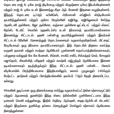
தொடரை ராஜ் & டிகே (ராஜ் நிடிமோரு மற்றும் கிருஷ்ணா டிகே) இயக்கியுள்ளனர்
மற்றும் ராஜ் & டிகே உடன் இணைந்து சீதா ஆர். மேனன் இதனை எழுதியுள்ளார்.
இந்தத் தொடரை டி2ஆர் ஃபிலிம்ஸ், அமேசான் எம்ஜிஎம் ஸ்டுடியோஸ்
தயாரித்துள்ளனர் மற்றும் ரூசோ பிரதர்ஸின் ஏஜிபிஓ, ஏஜிபிஓவைச் சேர்ந்த
ஆண்டனி ருஸ்ஸோ, ஜோ ருஸ்ஸோ, ஏஞ்சலா ருஸ்ஸோ-ஓட்ஸ்டாட் மற்றும் ஸ்காட்
நேம்ஸ், டேவிட் வெயில் (ஹண்டர்ஸ்) உடன் நிர்வாகத் தயாரிப்பாளர்களாக
இணைந்து சிட்டாடல்: ஹனி பன்னி-ஐ தயாரித்துள்ளனர் மற்றும் இவர்கள்
சிட்டாடல் பிரிவின் அனைத்துத் தொடர்களையும் உருவாக்குகிறார்கள். மிட்நைட்
ரேடியோவும் ஒரு நிர்வாக தயாரிப்பாளராகும். இத் தொடரில் திறமை வாய்ந்த
வருண் தவான் மற்றும் சமந்தா ஆகியோர் முன்னணி கதாப்பாத்திரங்களாகவும்,
பல்துறை வல்லுநர் கே கே மேனன், சிம்ரன், சாகிப் சலீம், சிக்கந்தர் கெர், சோஹம்
மஜும்தார், சிவன்கித் பரிஹார் மற்றும் காஷ்வி மஜ்முந்தர் ஆகியோரை இணை
நடிகர்களாகவும் நடித்திருக்கும் இந்த சிட்டாடல்: ஹனி பன்னி… பிரைம்
வீடியோவில் பிரத்தியேகமாக இந்தியாவிலும், உலகம் முழுவதும் 240க்கும்
மேற்பட்ட நாடுகள் மற்றும் பிராந்தியங்களில் நவம்பர் 7ஆம் தேதி திரையிடப்பட
உள்ளது.
90களின் துடிப்பான ஒரு திரைக்கதை சார்ந்து உருவாக்கப்பட்டுள்ள உற்சாகமூட்டும்
மற்றும் ஆவலைத் தூண்டும் இந்த ஸ்பை த்ரில்லரின் முன்னோட்டமாக இந்த
டிரைலர் வெளி வந்துள்ளது, இதில் அதிரடி ஆக்‌ஷன், ஹை-ஆக்டேன் ஸ்டண்ட்
மற்றும் இருக்கை நுனிக்கு நம்மை அழைத்துச் செல்லும் உற்சாகம் ஆகியவை
நிறைந்துள்ளன.