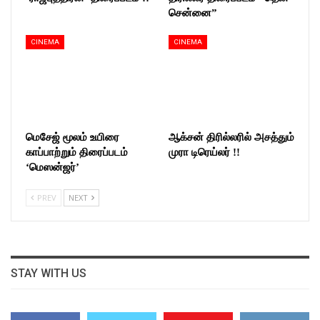
சென்னை”
CINEMA
CINEMA
மெசேஜ் மூலம் உயிரை
ஆக்சன் திரில்லரில் அசத்தும்
காப்பாற்றும் திரைப்படம்
முரா டிரெய்லர் !!
‘மெஸன்ஜர்’
PREV
NEXT
STAY WITH US