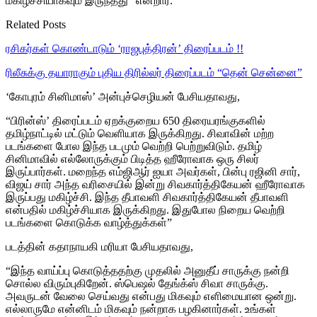
மகிழ்ச்சியாகவும் இருந்தது” என்றார்.
Related Posts
ரசிகர்கள் கொண்டாடும் ‘ராஜபுத்திரன்’ திரைப்படம் !!
ரிலீசுக்கு தயாராகும் புதிய திரில்லர் திரைப்படம் “தென் சென்னை”
‘கோபுரம் சினிமாஸ்’ அன்புச்செழியன் பேசியதாவது,
“பிரின்ஸ்’ திரைப்படம் ஏறக்குறைய 650 திரையரங்குகளில்
தமிழ்நாட்டில் மட்டும் வெளியாக இருக்கிறது. சிவாவின் மற்ற
படங்களை போல இந்த படமும் வெற்றி பெற்றுவிடும். தமிழ்
சினிமாவில் எல்லோருக்கும் பிடித்த ஹீரோவாக ஒரு சிலர்
இருப்பார்கள். மறைந்த எம்ஜிஆர் ஐயா அவர்கள், பின்பு ரஜினி சார்,
விஜய் சார் அந்த வரிசையில் இன்று சிவகார்த்திகேயன் ஹீரோவாக
இருப்பது மகிழ்ச்சி. இந்த தீபாவளி சிவகார்த்திகேயன் தீபாவளி
என்பதில் மகிழ்ச்சியாக இருக்கிறது. இதுபோல நிறைய வெற்றி
படங்களை கொடுக்க வாழ்த்துக்கள்”
படத்தின் கதாநாயகி மரியா பேசியதாவது,
“இந்த வாய்ப்பு கொடுத்ததற்கு முதலில் அனுதீப் சாருக்கு நன்றி
சொல்ல விரும்புகிறேன். ஸ்பெஷல் தேங்க்ஸ் சிவா சாருக்கு.
அவருடன் வேலை செய்வது என்பது மிகவும் எளிமையான ஒன்று.
எல்லாருமே என்னிடம் மிகவும் நன்றாக பழகினார்கள். உங்கள்