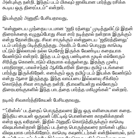
அன்புக்கு நன்றி. இந்தப் படம் மிகவும் ஜாலியான பார்த்து ரசிக்க
கூடிய ஒரு திரைப்படம்” என்றார்.
இயக்குநர் அனுதீப் பேசியதாவது,
“என்னுடைய முந்தைய படமான ‘ஜதி ரத்னலு’ முடித்துவிட்டு இதன்
திரைக்கதை எழுதும்போது சிவா சார் நடித்தால் நன்றாக இருக்கும்
என்று தோன்றியது. சிவா சாருக்கும் என்னுடைய ’ஜதிரத்தினலு’
படம் பார்த்து பிடித்திருந்தது. அவரிடம் பேசும் பொழுது காமெடி
மட்டும் இல்லாமல் நல்ல மெசேஜ் இருக்க வேண்டிய கதையாக
வேண்டும் என்றார். இந்த படம் ஒரு பண்டிகை மூடில் எல்லோரும்
சிரித்து கொண்டாடும் விதமாக வந்துள்ளது. இதற்கு முன்பு
பாரதிராஜா, பாலச்சந்தர் ஆகியோரின் நிறைய தமிழ் படங்களை
பார்த்து இருக்கிறேன். எனக்கும் ஒரு தமிழ் படம் இயக்க வேண்டும்
என்று ஆசை இருந்தது. இந்த வாய்ப்பை இவ்வளவு சீக்கிரம்
கொடுத்த சிவா சாருக்கு நன்றி. தீபாவளியன்று எல்லோரும்
திரையரங்குகளில் இந்த பாடத்தை பார்த்த மகிழுங்கள்” என்றார்.
நடிகர் சிவகார்த்திகேயன் பேசியதாவது,
“’ப்ரின்ஸ்’ படத்தைப் பொருத்தவரை இது ஒரு எளிமையான கதை.
இந்திய பையன் ஒருவன் ப்ரிட்டிஷ் பொண்ணை காதலிக்கறான்
என்ற ஒரு வரிதான். இதில் அனுதீப் கொடுத்திருக்கும் காமெடி
விஷயங்கள்தான் இந்தப் படத்தை பொருத்தவரை நாங்கள் புதிய
விஷயமாக பார்க்கிறோம். காமெடி கவுண்ட்டர்கள் என்றில்லாமல், நாம்