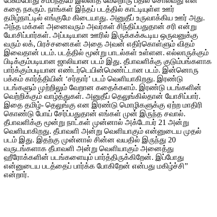
பேசும்போது சம்பந்தமே இல்லாத வேறொரு பதில் சொல்வது என
கதை நகரும். நாங்கள் இந்தப் படத்தில் காட்டியுள்ள ஊர்
தமிழ்நாட்டில் எங்குமே கிடையாது. அனுதீப் உருவாக்கிய ஊர் அது.
அந்த மக்கள் அனைவரும் அவர்கள் சிந்திப்பதுதான் சரி என்று
யோசிப்பார்கள். அப்படியான ஊரில் இருக்கக்கூடிய ஒருவனுக்கு
வரும் லக், பிரச்சனைகள் அதை அவன் எதிர்கொள்ளும் விதம்
இவைதான் படம். படத்தில் மூன்று பாடல்கள் உள்ளன. எல்லாருக்கும்
பிடிக்கும்படியான ஜாலியான படம் இது. தீபாவளிக்கு குடும்பங்களாக
பார்க்கும்படியான எண்டர்டெயின்மெண்ட்டான படம். இன்னொரு
பக்கம் கார்த்தியின் ‘சர்தார்’ படம் வெளியாகிறது. இரண்டு
படங்களும் முற்றிலும் வேறான கதைக்களம். இரண்டு படங்களின்
வெற்றிக்கும் வாழ்த்துகள். அனுதீப் தெலுங்கில்தான் யோசிப்பார்.
இதை தமிழ்- தெலுங்கு என இரண்டு மொழிகளுக்கு ஏற்ற மாதிரி
கொண்டு போய் சேர்ப்பதுதான் எங்கள் முன் இருந்த சவால்.
தீபாவளிக்கு மூன்று நாட்கள் முன்னால் அக்டோபர் 21 அன்று
வெளியாகிறது. தீபாவளி அன்று வெளியாகும் என்னுடைய முதல்
படம் இது. இதற்கு முன்னால் சின்ன வயதில் இருந்து 20
வருடங்களாக தீபாவளி அன்று வெளியாகும் அனைத்து
ஹீரோக்களின் படங்களையும் பார்த்திருக்கிறேன். இப்போது
என்னுடைய படத்தைப் பார்க்க போகிறேன் என்பது மகிழ்ச்சி”
என்றார்.