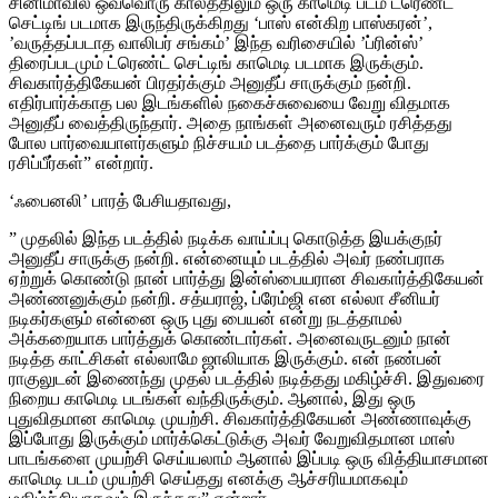
சினிமாவில் ஒவ்வொரு காலத்திலும் ஒரு காமெடி படம் ட்ரெண்ட்
செட்டிங் படமாக இருந்திருக்கிறது ‘பாஸ் என்கிற பாஸ்கரன்’,
’வருத்தப்படாத வாலிபர் சங்கம்’ இந்த வரிசையில் ’ப்ரின்ஸ்’
திரைப்படமும் ட்ரெண்ட் செட்டிங் காமெடி படமாக இருக்கும்.
சிவகார்த்திகேயன் பிரதர்க்கும் அனுதீப் சாருக்கும் நன்றி.
எதிர்பார்க்காத பல இடங்களில் நகைச்சுவையை வேறு விதமாக
அனுதீப் வைத்திருந்தார். அதை நாங்கள் அனைவரும் ரசித்தது
போல பார்வையாளர்களும் நிச்சயம் படத்தை பார்க்கும் போது
ரசிப்பீர்கள்” என்றார்.
‘ஃபைனலி’ பாரத் பேசியதாவது,
” முதலில் இந்த படத்தில் நடிக்க வாய்ப்பு கொடுத்த இயக்குநர்
அனுதீப் சாருக்கு நன்றி. என்னையும் படத்தில் அவர் நண்பராக
ஏற்றுக் கொண்டு நான் பார்த்து இன்ஸ்பையரான சிவகார்த்திகேயன்
அண்ணனுக்கும் நன்றி. சத்யராஜ், ப்ரேம்ஜி என எல்லா சீனியர்
நடிகர்களும் என்னை ஒரு புது பையன் என்று நடத்தாமல்
அக்கறையாக பார்த்துக் கொண்டார்கள். அனைவருடனும் நான்
நடித்த காட்சிகள் எல்லாமே ஜாலியாக இருக்கும். என் நண்பன்
ராகுலுடன் இணைந்து முதல் படத்தில் நடித்தது மகிழ்ச்சி. இதுவரை
நிறைய காமெடி படங்கள் வந்திருக்கும். ஆனால், இது ஒரு
புதுவிதமான காமெடி முயற்சி. சிவகார்த்திகேயன் அண்ணாவுக்கு
இப்போது இருக்கும் மார்க்கெட்டுக்கு அவர் வேறுவிதமான மாஸ்
பாடங்களை முயற்சி செய்யலாம் ஆனால் இப்படி ஒரு வித்தியாசமான
காமெடி படம் முயற்சி செய்தது எனக்கு ஆச்சரியமாகவும்