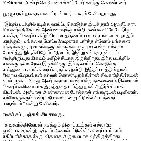
சினிமாஸ்’ அன்புச்செழியன் உள்ளிட்டோர் கலந்து கொண்டனர்.
யூடியூபரும் நடிகருமான ‘ப்ராங்ஸ்டர்’ ராகுல் பேசியதாவது,
“இந்தப் படத்தில் நடிக்க வாய்ப்பு கொடுத்த இயக்குநர் அனுதீப் சார்,
சிவகார்த்திகேயன் அண்ணாவுக்கு நன்றி. உண்மையிலேயே இது
எனக்கு மிகவும் மகிழ்ச்சியான தருணம். பல வருடங்களாக நானும்
பாரத்தும், உங்களை மோட்டிவேஷனாக பார்த்துள்ளோம் உங்களை
சந்திக்க முடியுமா உங்களுடன் நடிக்க முடியுமா என்று எல்லாம்
யோசித்து இருக்கிறோம். ஆனால், இன்று உங்களுடன் படம்
நடித்திருப்பது மிகவும் மகிழ்ச்சியாக இருக்கிறது. இந்த படத்தில்
எனக்கு நல்ல ரோல் இருக்கிறது. இந்த வாய்ப்பு கொடுத்த
என்னுடைய சப்ஸ்கிரைபர்களுக்கு நன்றி. இந்தப் படத்தில் நான்
நிறைய விஷயங்கள் கற்றுக் கொண்டிருக்கிறேன் சிவகார்த்திகேயன்
உடன் பழகிய போது அவர் கதாநாயகன் என்ற தலைகணம் இல்லாமல்
மிகவும் எளிமையாக இருந்ததை பார்த்து நான் அதிர்ச்சியாகி
விட்டேன். அன்பான அண்ணனை போல்தான் எங்களுடன் பழகினார்.
எல்லோருக்கும் நன்றி! தீபாவளியன்று ’ப்ரின்ஸ்’ படத்தைப்
பாருங்கள்” என்று பேசினார்.
நடிகர் சுப்பு பஞ்சு பேசியதாவது,
“சிவகார்த்திகேயன் நடிக்கும் திரைப்படங்கள் எல்லாமே
ஜாலியாகதான் இருக்கும் ஆனால் ’ப்ரின்ஸ்’ திரைப்படம் நாம்
எதிர்பார்க்காத வேறு விதமாக அருமையாக வந்திருக்கிறது