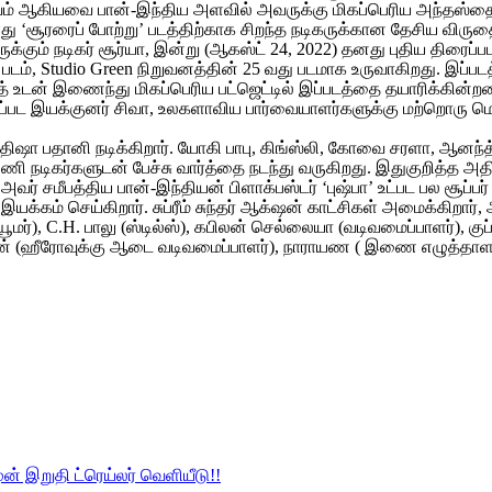
வம் ஆகியவை பான்-இந்திய அளவில் அவருக்கு மிகப்பெரிய அந்தஸ்தை ப
ளது ‘சூரரைப் போற்று’ படத்திற்காக சிறந்த நடிகருக்கான தேசிய விருத
க்கும் நடிகர் சூர்யா, இன்று (ஆகஸ்ட் 24, 2022) தனது புதிய திரைப்பட
் படம், Studio Green நிறுவனத்தின் 25 வது படமாக உருவாகிறது. இப்
த் உடன் இணைந்து மிகப்பெரிய பட்ஜெட்டில் இப்படத்தை தயாரிக்கின்றன
ப்பட இயக்குனர் சிவா, உலகளாவிய பார்வையாளர்களுக்கு மற்றொரு மெக
கை திஷா பதானி நடிக்கிறார். யோகி பாபு, கிங்ஸ்லி, கோவை சரளா, ஆனந்த
ணி நடிகர்களுடன் பேச்சு வார்த்தை நடந்து வருகிறது. இதுகுறித்த அதி
. அவர் சமீபத்திய பான்-இந்தியன் பிளாக்பஸ்டர் ‘புஷ்பா’ உட்பட பல சூப்
க்கம் செய்கிறார். சுப்ரீம் சுந்தர் ஆக்‌ஷன் காட்சிகள் அமைக்கிறார
ூமர்), C.H. பாலு (ஸ்டில்ஸ்), கபிலன் செல்லையா (வடிவமைப்பாளர்), குப்
தன் (ஹீரோவுக்கு ஆடை வடிவமைப்பாளர்), நாராயண ( இணை எழுத்தாளர்)
முன் இறுதி ட்ரெய்லர் வெளியீடு!!