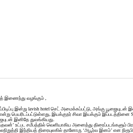
ோத் இணைந்து வழங்கும் ,
ப்பிடிப்பு இன்று lavish hotel செட் அமைக்கப்பட்டு, அங்கு பூஜையுடன்
2’ என்று பெயரிடப்பட்டுள்ளது, இயக்குநர் சிவா இயக்கும் இப்படத்தினை
ூஜையுடன் இனிதே துவங்கியது.
ம் துணிந்தவன்’ உட்பட சமீபத்தில் வெளியாகிய அனைத்து திரைப்படங்களு
லைநிறுத்தி இந்தியத் திரையுலகில் தானோரு ‘அபூர்வ இனம்’ என நிரூபித