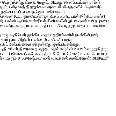
ெற்றுத்தந்துள்ளன. மேலும், அவரது திரைப்படங்கள் பாக்ஸ்
ையும், பன்முகத் திறனுக்காக அகாடமி விருதுகளில் (ஆஸ்கார்)
த்தின் படப்பிடிப்பைத் தொடங்கியுள்ளார்.
படத்தினை K.E. ஞானவேல்ராஜா, மிகப் பெரிய பான்-இந்திய வெற்றி
ர். பாக்ஸ் ஆபிஸ் கமர்ஷியல் சினிமாவின் இயக்குனர் என்ற புகழை
ா விருந்தை தரவுள்ளார். இப்படம் அவரது முந்தைய படங்களில்
் ராஜ் ஆகியோர் முக்கிய கதாபாத்திரங்களில் நடிக்கின்றனர்.
காரப்பூர்வ அறிவிப்பு விரைவில் வெளியாகும்.
பர் ஹிட் ஆல்பங்களை தந்துள்ளது குறிப்பிடதக்கது.
், ஆதி சங்கர் திரைகதை எழுத, மதன் கார்க்கி வசனம் எழுதுகிறார்.
புசாமி (மேக்கப்), சுரேஷ் சந்திரா & ரேகாD’One (மக்கள் தொடர்பு),
, மற்றும் R.S.சுரேஷ்மணியன் (புரடக்சன் கண்ட்ரோலர்) ஆகியோர்