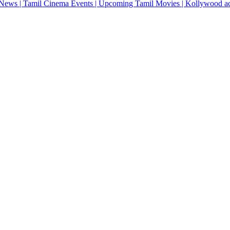
News | Tamil Cinema Events | Upcoming Tamil Movies | Kollywood actres