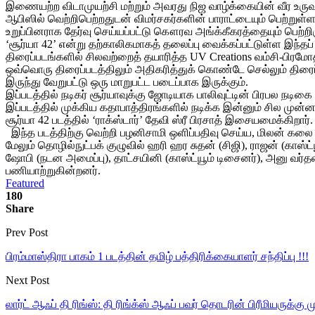
இணையற்ற விடாமுயற்சி மற்றும் அவரது நிஜ வாழ்க்கையின் வீர உரு
ஆபிஸில் வெற்றிபெற்றதுடன் விமர்சகர்களின் பாராட்டையும் பெற்றுள்
உறுப்பினராக தேர்வு செய்யப்பட்டு கௌரவ அங்க்கீகரத்தையும் பெற்றிரு
‘சூர்யா 42’ என்று தற்காலிகமாகத் தலைப்பு வைக்கப்பட்டுள்ள இந்தப
திரைப்படங்களில் சிலவற்றைத் தயாரித்த UV Creations வம்சி-பிரமோ
ஒவ்வொரு திரைப்படத்திலும் அதிகரித்துக் கொண்டே செல்லும் திரை
இருந்து வேறுபட்டு ஒரு மாறுபட்ட படைப்பாக இருக்கும்.
இப்படத்தில் நடிகர் சூர்யாவுக்கு ஜோடியாக பாலிவுட்டின் பிரபல நடி
இப்படத்தில் முக்கிய கதாபாத்திரங்களில் நடிக்க இன்னும் சில முன்ன
சூர்யா 42 படத்தில் ‘ராக்ஸ்டார்’ தேவி ஸ்ரீ பிரசாத் இசையமைக்கிறார்
இந்த படத்திற்கு வெற்றி பழனிசாமி ஒளிப்பதிவு செய்ய, மிலன் கலை இய
மேலும் தொழில்நுட்பக் குழுவில் ஹரி ஹர சுதன் (சிஜி), ராஜன் (காஸ்ட்ய
ஷோபி (நடன அமைப்பு), தாட்சயினி (காஸ்ட்யூம் டிசைனர்), அனு வர்
பணியாற்றுகின்றனர்.
Featured
180
Share
Prev Post
பிரம்மாஸ்திரா பாகம் 1 படத்தின் தமிழ் பத்திரிக்கையாளர் சந்திப்பு !!!
Next Post
லார்ட் ஆஃப் தி ரிங்ஸ்: தி ரிங்க்ஸ் ஆஃப் பவர் தொடரின் பிரீமியருக்கு 