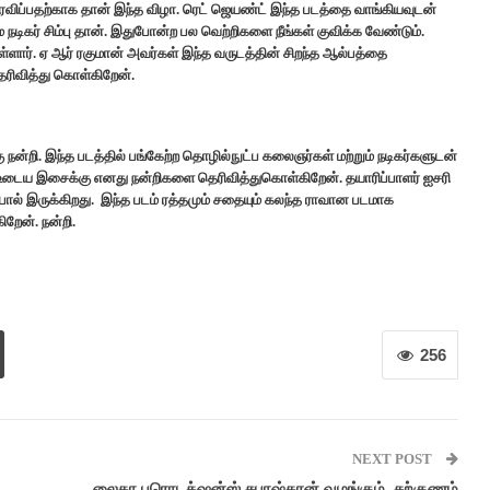
ரவிப்பதற்காக தான் இந்த விழா. ரெட் ஜெயண்ட் இந்த படத்தை வாங்கியவுடன்
மே நடிகர் சிம்பு தான். இதுபோன்ற பல வெற்றிகளை நீங்கள் குவிக்க வேண்டும்.
ார். ஏ ஆர் ரகுமான் அவர்கள் இந்த வருடத்தின் சிறந்த ஆல்பத்தை
தெரிவித்து கொள்கிறேன்.
நன்றி. இந்த படத்தில் பங்கேற்ற தொழில்நுட்ப கலைஞர்கள் மற்றும் நடிகர்களுடன்
 உடைய இசைக்கு எனது நன்றிகளை தெரிவித்துகொள்கிறேன். தயாரிப்பாளர் ஐசரி
ல் இருக்கிறது. இந்த படம் ரத்தமும் சதையும் கலந்த ராவான படமாக
ேன். நன்றி.
256
NEXT POST
லைகா புரொடக்‌ஷன்ஸ் சுபாஷ்கரன் வழங்கும், சற்குணம்