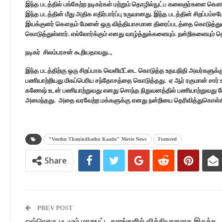
இந்த படத்தில் பங்கேற்ற நடிகர்கள் மற்றும் தொழில்நுட்ப கலைஞர்களை கௌ
இந்த படத்தின் மீது அதிக எதிர்பார்ப்பு உருவானது. இந்த படத்தின் சிறப்பம்ச
இயக்குனர் கௌதம் மேனன் ஒரு வித்தியாசமான திரைப்படத்தை கொடுத்துள்ள
கொடுத்துள்ளார். எல்லோர்க்கும் எனது வாழ்த்துக்களையும். நன்றிகளையும் 
நடிகர் சிலம்பரசன் கூறியதாவது..,
இந்த படத்திற்கு ஒரு சிறப்பாக வெளியீட்டை கொடுத்த உதயநிதி அவர்களுக்கு 
பணியாற்றியது மிகப்பெரிய சந்தோசத்தை கொடுத்தது. ஏ ஆர் ரகுமான் சார்
கணேஷ் உடன் பணியாற்றுவது எனது சொந்த நிறுவனத்தில் பணியாற்றுவது போ
அமைந்தது. அதை வரவேற்ற மக்களுக்கு எனது நன்றியை தெரிவித்துகொள்கிற
"Venthu Thanindhathu Kaadu" Movie News
Featured
Share
PREV POST
ஒவ்வொரு படமும் மாறுபட்ட களங்களில் வித்தியாசமாக இருக்க