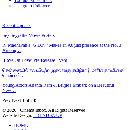
Youtube
Subscribers
Instagram
Followers
Recent Updates
Sey Seyyathe Movie Posters
R. Madhavan’s ‘G.D.N.’ Makes an August presence as the No. 3
Among…
‘Love Oh Love’ Pre-Release Event
சென்னையில் நடைபெற்ற முதலாவது தமிழ்நாடு மாநில தரவரிசை
டென்பின்…
Young Actors Ananth Ram & Brigida Embark on a Beautiful
New…
Prev
Next
1 of 245
© 2026 - Cinema Inbox. All Rights Reserved.
Website Design:
TRENDSZ UP
HOME