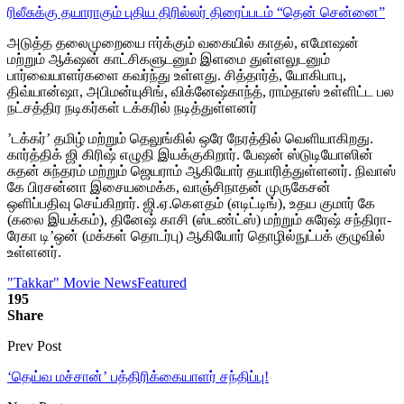
ரிலீசுக்கு தயாராகும் புதிய திரில்லர் திரைப்படம் “தென் சென்னை”
அடுத்த தலைமுறையை ஈர்க்கும் வகையில் காதல், எமோஷன்
மற்றும் ஆக்‌ஷன் காட்சிகளுடனும் இளமை துள்ளலுடனும்
பார்வையாளர்களை கவர்ந்து உள்ளது. சித்தார்த், யோகிபாபு,
திவ்யான்ஷா, அபிமன்யுசிங், விக்னேஷ்காந்த், ராம்தாஸ் உள்ளிட்ட பல
நட்சத்திர நடிகர்கள் டக்கரில் நடித்துள்ளனர்
’டக்கர்’ தமிழ் மற்றும் தெலுங்கில் ஒரே நேரத்தில் வெளியாகிறது.
கார்த்திக் ஜி கிரிஷ் எழுதி இயக்குகிறார். பேஷன் ஸ்டுடியோஸின்
சுதன் சுந்தரம் மற்றும் ஜெயராம் ஆகியோர் தயாரித்துள்ளனர். நிவாஸ்
கே பிரசன்னா இசையமைக்க, வாஞ்சிநாதன் முருகேசன்
ஒளிப்பதிவு செய்கிறார். ஜி.ஏ.கௌதம் (எடிட்டிங்), உதய குமார் கே
(கலை இயக்கம்), தினேஷ் காசி (ஸ்டண்ட்ஸ்) மற்றும் சுரேஷ் சந்திரா-
ரேகா டி’ஒன் (மக்கள் தொடர்பு) ஆகியோர் தொழில்நுட்பக் குழுவில்
உள்ளனர்.
"Takkar" Movie News
Featured
195
Share
Prev Post
‘தெய்வ மச்சான்’ பத்திரிக்கையாளர் சந்திப்பு!