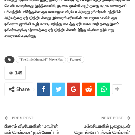
வெளியாகவுள்ளது. இந்நிலையில், நடிகை ஜான்வி கபூர் தனது சமூக வலைதளப்
பக்கத்தில் பகிர்ந்துள்ள ஒரு மாயாஜால வீடியோ அவரது ரசிகர்கள் மத்தியில்
ஆர்வத்தை ஏற்படுத்தியுள்ளது. இளவரசி ஏரியலின் மாயாஜால உலகில் ஒரு
ரசிகராக ஜான்வி கபூர் காலடி எடுத்து வைத்து ஏரியலாக மாறி தனது இளம்
ரசிகர்களுக்கு உற்சாகத்தை ஏற்படுத்தியுள்ளார். இந்த வீடியோ தற்போது
வைரலாகி வருகிறது.
"The Little Mermaid" Movie New
Featured
149
Share
PREV POST
NEXT POST
பிரைம் வீடியோவின் ‘மாடர்ன்
மலேசியாவில் பூஜையுடன்
லவ் சென்னை’ முன்னோட்டம்
தொடங்கிய ‘மக்கள் செல்வன்’