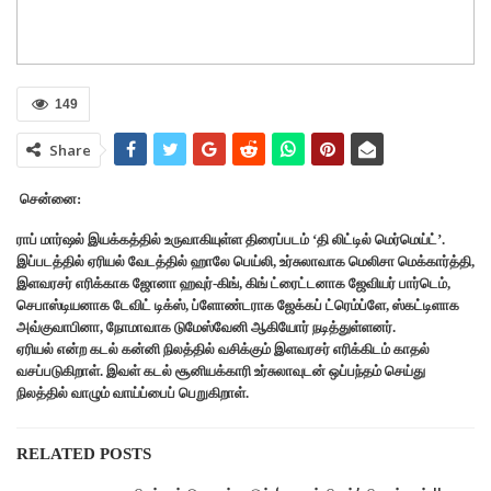
149
Share
சென்னை:
ராப் மார்ஷல் இயக்கத்தில் உருவாகியுள்ள திரைப்படம் ‘தி லிட்டில் மெர்மெய்ட்’.
இப்படத்தில் ஏரியல் வேடத்தில் ஹாலே பெய்லி, உர்சுலாவாக மெலிசா மெக்கார்த்தி,
இளவரசர் எரிக்காக ஜோனா ஹவுர்-கிங், கிங் ட்ரைட்டனாக ஜேவியர் பார்டெம்,
செபாஸ்டியனாக டேவிட் டிக்ஸ், ப்ளோண்டராக ஜேக்கப் ட்ரெம்ப்ளே, ஸ்கட்டிளாக
அவ்குவாபினா, நோமாவாக டுமேஸ்வேனி ஆகியோர் நடித்துள்ளனர்.
ஏரியல் என்ற கடல் கன்னி நிலத்தில் வசிக்கும் இளவரசர் எரிக்கிடம் காதல்
வசப்படுகிறாள். இவள் கடல் சூனியக்காரி உர்சுலாவுடன் ஒப்பந்தம் செய்து
நிலத்தில் வாழும் வாய்ப்பைப் பெறுகிறாள்.
RELATED POSTS