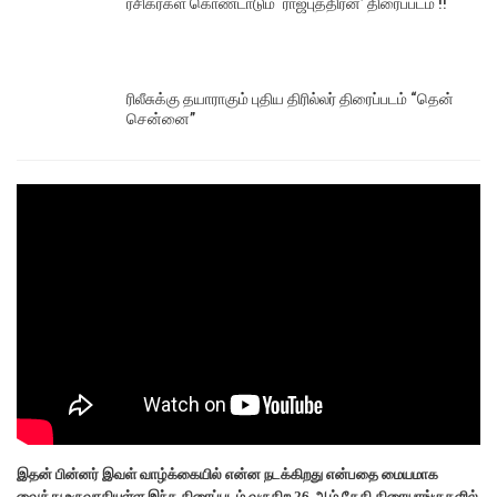
ரசிகர்கள் கொண்டாடும் ‘ராஜபுத்திரன்’ திரைப்படம் !!
ரிலீசுக்கு தயாராகும் புதிய திரில்லர் திரைப்படம் “தென்
சென்னை”
இதன் பின்னர் இவள் வாழ்க்கையில் என்ன நடக்கிறது என்பதை மையமாக
வைத்து உருவாகியுள்ள இந்த திரைப்படம் வருகிற 26-ஆம் தேதி திரையரங்குகளில்