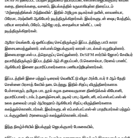
DeSiFM திரைப்பட பயிற்சி நிறுவனம் தயாரிப்பில், எஸ்.எஸ்.ஜெயக்குமார் லாரன்
கதை, திரைக்கதை, வசனம், இயக்கத்தில் உருவாகியுள்ள திரைப்படம்
‘அற்றைத்திங்கள் அந்நிலவில்’. இதில் அறிமுக நடிகர்கள் நவீன், லாவண்யா,
பிரேமா, அஷ்வினி ஆகியோர் நடித்திருக்கிறார்கள். இவர்களுடன் ஷைபு மேத்தீவ்,
மரியா லாரன்ஸ், பிரேம், ஆர்ஜே பரத், சைதன்யா உள்ளிட்ட பலர்
நடித்திருக்கிறார்கள்.
ஆரோ வெங்கடேஷ் ஒளிப்பதிவு செய்திருக்கும் இப்படத்திற்கு பாபி காரா
இசையமைத்துள்ளார். எஸ்.எஸ்.ஜெயக்குமார் லாரன் பாடல்கள் எழுதியுள்ளார்.
இளையராஜா.எஸ் படத்தொகுப்பு செய்துள்ளார். DeSiFM சார்பில் ஜோசப் சேவியர்
தயாரித்திருக்கும் இப்படத்தில் ஆர்.சி.ஐயப்பன், பி.கெளசல்யா, பிரனவ் பாண்ட்
ஆகியோர் இணை தயாரிப்பாளர்களாக பணியாற்றியுள்ளார்கள்.
இப்படத்தின் இசை மற்றும் டிரைலர் வெளியீட்டு விழா அக்டோபர் 8 ஆம் தேதி
சென்னை பிரசாத் லேபில் நடைபெற்றது. இதில் சிறப்பு விருந்தினர்களாக
பேச்சாளரும், தமிழக பாடநூல் கழக தலைவருமான திண்டுக்கல் லியோனி,
தயாரிப்பாளர் டாக்டர்.தனஞ்செயன், நடிகர் பாபு ஆண்டனி, எம்.எஸ்.எப்.எஸ்-ன்
உலக தலைவர் பாதர் ஆபிரஹாம் ஆகியோர் சிறப்பு விருந்தினர்களாக
கலந்துக்கொண்டார்கள். இவர்களுடன் எம்.எஸ்.எப்.எஸ்-ன் பாதரியார்கள் மற்றும்
படக்குழுவினர் அனைவரும் கலந்துக்கொண்டார்கள்.
இந்த நிகழ்ச்சியில் இயக்குநர் ஜெயக்குமார் பேசுகையில்,