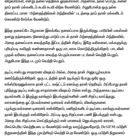
விடுவார்கள், என்று தலை தெறிக்க ஓடுவார்கள். அதனால், நல்ல பொருட்களை
நாம் தான் மக்களிடம் கூவி கூவி விற்க வேண்டும். அதுபோன்ற ஒரு நல்ல
திரைப்படமான ‘அற்றைத்திங்கள் அந்நிலவில்’ படத்தை நாம் தான் மக்களிடம்
கொண்டு சேர்க்க வேண்டும்.
இந்த தலைப்பே அழகான இலக்கிய தலைப்பாக இருக்கிறது. பாரியின் மகள்கள்
தனது தந்தையை நினைத்து பாடும் பாடல் தான் அற்றைத்திங்கள் அந்நிலவில்,
அதை தலைப்பாக வைத்ததே இப்படத்தின் சிறப்பு. இதே வரிகளை, மக்களுக்கு
புரியும்படி கவிஞர் கண்ணதாசன் ஒரு பாடலாக கொடுத்திருக்கிறார். பாடலின்
முதல் வரியை தலைப்பாக வைத்த பெரும்பாலான படங்கள் வெற்றி பெறும்.
அதுபோல இந்த படமும் வெற்றி பெறும்.
நடிப்பு என்பது சாதாரண விஷயம் அல்ல, அதை நான் அனுபபூர்வமாக
உணர்ந்திருக்கிறேன். ஒரு படத்தில் நான் நடிக்கும் போது ஒரே ஒரு
எக்ஸ்பிரஷனுக்காக நான் பட்ட கஷ்ட்டம் எனக்கு தான் தெரியும். அப்போது தான்
புரிந்தது நடிப்பு என்பது சாதாராண விஷயம் அல்ல என்று. அத்தகைய நடிப்பை
நடிகர்களிடம் இருந்து வாங்கும் இயக்குநர்களின் பணி சிறப்பு வாய்ந்தது.
வாகனத்தை ஓட்டுபவர்களை டிரைவர் என்கிறோம், விலங்குகளை
பழக்குபவர்களை டிரைனர் என்கிறோம், மனிதர்களிடம் நடிப்பை வாங்குபவர்களை
தான் இயக்குநர் என்கிறோம். அப்படி ஒரு சிறப்பான பணி இயக்குநர் என்பது,
அதை மிக சிறப்பாக செய்திருக்கும் என் மாணவர் ஜெயக்குமார் லாரன்,
மிகப்பெரிய வெற்றியடைய வேண்டும் என்று வாழ்த்துவதோடு, DeSiFM பயிற்சி
நிறுவனத்தின் இந்த முயற்சியும் வெற்றி பெற வேண்டும். ஒரு பயிற்சி நிறுவனம்