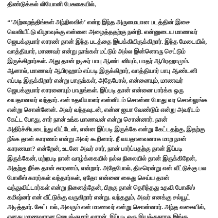
திண்டுக்கல் லியோனி பேசுகையில்,
“’அற்றைத்திங்கள் அந்நிலவில்’ என்ற இந்த அருமையான படத்தின் இசை
வெளியீட்டு விழாவுக்கு என்னை அழைத்ததற்கு நன்றி. என்னுடைய மாணவர்
ஜெயக்குமார் லாரண் தான் இந்த படத்தை இயக்கியிருக்கிறார். இந்த மேடையில்,
வாத்தியார், மாணவர் என்று நாங்கள் மட்டும் அல்ல இன்னொரு செட்டும்
இருக்கிறார்கள். அது தான் நடிகர் பாபு ஆண்டனியும், பாதர் ஆபிரஹாமும்.
ஆனால், மாணவர் ஆபிரஹாம் எப்படி இருக்கிறார், வாத்தியார் பாபு ஆண்டனி
எப்படி இருக்கிறார் என்று பாருங்கள், அதேபோல், என்னையும், மாணவர்
ஜெயக்குமார் லாரனையும் பாருங்கள். இப்படி தான் என்னை பார்க்க ஒரு
வயதானவர் வந்தார். என் உதவியாளர் என்னிடம் சொன்ன போது வர சொல்லுங்க
என்று சொன்னேன். அவர் வந்தவுடன், என்ன ஐயா வேண்டும் என்று அவரிடம்
கேட்ட போது, சார் நான் உங்க மாணவன் என்று சொன்னார். நான்
அதிர்ச்சியடைந்து விட்டேன், என்ன இப்படி இருக்கே என்று கேட்டதற்கு, இதற்கு
நீங்க தான் காரணம் என்று அவர் கூறினார். நீ வயதானவனாக மாற நான்
காரணமா? என்றேன், உடனே அவர் சார், நான் பார்ப்பதற்கு தான் இப்படி
இருக்கேன், மற்றபடி நான் வாழ்க்கையில் நல்ல நிலையில் தான் இருக்கிறேன்,
அதற்கு நீங்க தான் காரணம், என்றார். அதேபோல், திடீரென்று என் வீட்டுக்கு பல
போலீஸ் காரர்கள் வந்தார்கள், ஏதோ என்னை கைது செய்ய தான்
வந்துவிட்டார்கள் என்று நினைத்தேன், பிறகு தான் தெரிந்தது உதவி போலீஸ்
கமிஷ்னர் என் வீட்டுக்கு வருகிறார் என்று. வந்ததும், அவர் எனக்கு சல்யூட்
அடித்தார். கேட்டால், அவரும் என் மாணவர் என்று சொன்னார். அந்த வகையில்,
எனது மாணவரான ஜெயக்குமார் லாரன், இப்படி ஒரு இயக்குநராக இங்கு