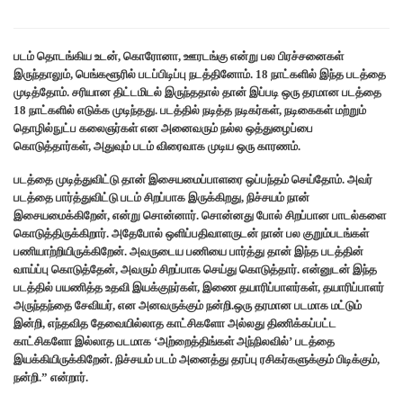
படம் தொடங்கிய உடன், கொரோனா, ஊரடங்கு என்று பல பிரச்சனைகள்
இருந்தாலும், பெங்களூரில் படப்பிடிப்பு நடத்தினோம். 18 நாட்களில் இந்த படத்தை
முடித்தோம். சரியான திட்டமிடல் இருந்ததால் தான் இப்படி ஒரு தரமான படத்தை
18 நாட்களில் எடுக்க முடிந்தது. படத்தில் நடித்த நடிகர்கள், நடிகைகள் மற்றும்
தொழில்நுட்ப கலைஞர்கள் என அனைவரும் நல்ல ஒத்துழைப்பை
கொடுத்தார்கள், அதுவும் படம் விரைவாக முடிய ஒரு காரணம்.
படத்தை முடித்துவிட்டு தான் இசையமைப்பாளரை ஒப்பந்தம் செய்தோம். அவர்
படத்தை பார்த்துவிட்டு படம் சிறப்பாக இருக்கிறது, நிச்சயம் நான்
இசையமைக்கிறேன், என்று சொன்னார். சொன்னது போல் சிறப்பான பாடல்களை
கொடுத்திருக்கிறார். அதேபோல் ஒளிப்பதிவாளருடன் நான் பல குறும்படங்கள்
பணியாற்றியிருக்கிறேன். அவருடைய பணியை பார்த்து தான் இந்த படத்தின்
வாய்ப்பு கொடுத்தேன், அவரும் சிறப்பாக செய்து கொடுத்தார். என்னுடன் இந்த
படத்தில் பயணித்த உதவி இயக்குநர்கள், இணை தயாரிப்பாளர்கள், தயாரிப்பாளர்
அருந்தந்தை சேவியர், என அனவருக்கும் நன்றி.ஒரு தரமான படமாக மட்டும்
இன்றி, எந்தவித தேவையில்லாத காட்சிகளோ அல்லது திணிக்கப்பட்ட
காட்சிகளோ இல்லாத படமாக ‘அற்றைத்திங்கள் அந்நிலவில்’ படத்தை
இயக்கியிருக்கிறேன். நிச்சயம் படம் அனைத்து தரப்பு ரசிகர்களுக்கும் பிடிக்கும்,
நன்றி.” என்றார்.