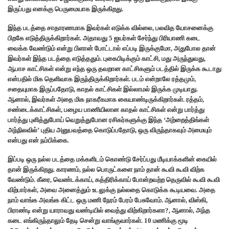
இருப்பது எனக்கு பெருமையாக இருக்கிறது.
இந்த படத்தை சாதாரணமாக இவர்கள் எடுக்க வில்லை, பலவித யோசனைக்கு
பிறகே எடுத்திருக்கிறார்கள். அதாவது 5 ஐயர்கள் சேர்ந்து பிரியாணி கடை
வைக்க வேண்டும் என்று பிளான் போட்டால் எப்படி இருக்குமோ, அதுபோல தான்
இவர்கள் இந்த படத்தை எடுத்ததும். புகைபிடிக்கும் காட்சி, மது அருந்துவது,
ஆபாச காட்சிகள் என்று எந்த ஒரு தவறான காட்சிகளும் படத்தில் இருக்க கூடாது
என்பதில் மிக தெளிவாக இருந்திருக்கிறார்கள். படம் என்றாலே ரத்தமும்,
சதையுமாக இருப்பதோடு, காதல் காட்சிகள் இல்லாமல் இருக்க முடியாது.
ஆனால், இவர்கள் அதை மிக நாகரீகமாக கையாண்டிருக்கிறார்கள். ரத்தம்,
சண்டைக்காட்சிகள், பழைய பாணியிலான காதல் காட்சிகள் என்று பார்த்து
பார்த்து புளித்துபோய் வெறுத்துபோன ரசிகர்களுக்கு இந்த ‘அற்றைத்திங்கள்
அந்நிலவில்’ புதிய அனுபவத்தை கொடுப்பதோடு, ஒரு விருந்தாகவும் அமையும்
என்பது என் நம்பிக்கை.
இப்படி ஒரு நல்ல படத்தை மக்களிடம் கொண்டு சேர்ப்பது மீடியாக்களின் கையில்
தான் இருக்கிறது. காரணம், நல்ல பொருட்களை நாம் தான் கூவி கூவி விற்க
வேண்டும். கீரை, வெண்டக்காய், கத்திரிக்காய் போன்றவற்ற தெருவில் கூவி கூவி
விற்பார்கள், அவை அனைத்தும் உடலுக்கு நல்லதை கொடுக்க கூடியவை. அதை
நாம் வாங்க அவங்க கிட்ட ஒரு மணி நேரம் பேரம் பேசுவோம். ஆனால், விஸ்கி,
பிராண்டி என்று யாராவது வண்டியில் வைத்து விற்கிறார்களா?, ஆனால், அந்த
கடை எங்கிருந்தாலும் தேடி சென்று வாங்குவார்கள். 10 மணிக்கு மூடி