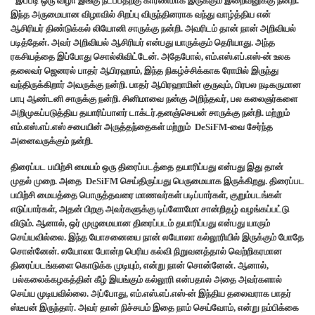
“இப்படி ஒரு விழா இங்கு நடப்பதற்கு காரணமாக இருக்கும் இறைவனுக்கு நன்றி.
இந்த அருமையான விழாவில் சிறப்பு விருந்தினராக வந்து வாழ்த்திய என்
ஆசிரியர் திண்டுக்கல் லியோனி சாருக்கு நன்றி. அவரிடம் தான் நான் அறிவியல்
படித்தேன். அவர் அறிவியல் ஆசிரியர் என்பது யாருக்கும் தெரியாது. அந்த
ரகசியத்தை இப்போது சொல்லிவிட்டேன். அதேபோல், எம்.எஸ்.எப்.எஸ்-ன் உலக
தலைவர் ஜெனரல் பாதர் ஆபிரஹாம், இந்த நிகழ்ச்சிக்காக ரோமில் இருந்து
வந்திருக்கிறார் அவருக்கு நன்றி. பாதர் ஆபிரஹாமின் குருவும், பிரபல நடிகருமான
பாபு ஆண்டனி சாருக்கு நன்றி. சினிமாவை நன்கு அறிந்தவர், பல கலைஞர்களை
அறிமுகப்படுத்திய தயாரிப்பாளர் டாக்டர்.தனஞ்செயன் சாருக்கு நன்றி. மற்றும்
எம்.எஸ்.எப்.எஸ் சபையின் அருத்தந்தைகள் மற்றும் DeSiFM-வை சேர்ந்த
அனைவருக்கும் நன்றி.
திரைப்பட பயிற்சி மையம் ஒரு திரைப்படத்தை தயாரிப்பது என்பது இது தான்
முதல் முறை. அதை DeSiFM செய்திருப்பது பெருமையாக இருக்கிறது. திரைப்பட
பயிற்சி மையத்தை பொருத்தவரை மாணவர்கள் படிப்பார்கள், குறும்படங்கள்
எடுப்பார்கள், அதன் பிறகு அவர்களுக்கு டிப்ளோமோ சான்றிதழ் வழங்கப்பட்டு
விடும். ஆனால், ஒர் முழுமையான திரைப்படம் தயாரிப்பது என்பது யாரும்
செய்யவில்லை. இந்த யோசனையை நான் லயோலா கல்லூரியில் இருக்கும் போதே
சொன்னேன். லயோலா போன்ற பெரிய கல்வி நிறுவனத்தால் வெற்றிகரமான
திரைப்படங்களை கொடுக்க முடியும், என்று நான் சொன்னேன். ஆனால்,
பல்கலைக்கழகத்தின் கீழ் இயங்கும் கல்லூரி என்பதால் அதை அவர்களால்
செய்ய முடியவில்லை. அப்போது, எம்.எஸ்.எப்.எஸ்-ன் இந்திய தலைவராக பாதர்
ஸ்டீபன் இருந்தார். அவர் தான் நிச்சயம் இதை நாம் செய்வோம், என்று நம்பிக்கை