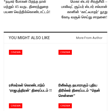
*நடிகர் மோகன் பிறந்த நாள்
மெகா ஸ்டார் சிரஞ்சீவி –
மற்றும் 45 வருட திரைத்துறை
பாலிவுட் சூப்பர் ஸ்டார் சல்மான்
பயண வெற்றிக்கொண்டாட்டம்!
கானின் ‘காட்ஃபாதர்’ நூறு
கோடி வசூல் செய்து சாதனை!
YOU MIGHT ALSO LIKE
More From Author
CINEMA
CINEMA
ரசிகர்கள் கொண்டாடும்
ரிலீசுக்கு தயாராகும் புதிய
‘ராஜபுத்திரன்’ திரைப்படம் !!
திரில்லர் திரைப்படம் “தென்
சென்னை”
CINEMA
CINEMA