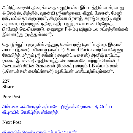
அப்ரித் ஷைனி திரைக்கதை எழுதியுள்ள இப்படத்தில் லால், லாலு
அலெக்ஸ், சித்திக், ஷான்வி ஶ்ரீவஸ்தாவா, விஜய் மேனன், மேஜர்
ரவி, மல்லிகா சுகுமாரன், கிருஷ்ண பிரசாத், சுராஜ் S குரூப். சுதீர்
கரமனா, பத்மராஜன் ரதீஷ், சுதீர் பரவூர், கலாபவன் பிரஜோத்,
பிரமோத் வெலியனாடு, ஷைலஜா P அம்பு மற்றும் பல நட்சத்திரங்கள்
இணைந்து நடித்துள்ளனர்.
தொழில்நுட்ப குழுவில் சந்துரு செல்வராஜ் (ஒளிப்பதிவு), இஷான்
சாப்ரா (இசை), மனோஜ் (எடிட்டர்), Sound Factor சார்பில் விஷ்ணு
கோவிந்த் மற்றும் ஶ்ரீ சங்கர் ( சவுண்ட் டிசைன்) அனீஷ் நாடோடி
(கலை இயக்கம்) சந்திரகாந்த் சொனாவானே மற்றும் மெல்வி J
(உடைகள்) லிபின் மோகனன் (மேக்கப்) மற்றும் LB ஷ்யாம் லால்
(புரொடக்சன் கண்ட்ரோலர்) ஆகியோர் பணியாற்றியுள்ளனர்.
227
Share
Prev Post
சிம்புவை எல்லோரும் தப்பாவே புரிஞ்சுக்கிறாங்க ; தி பெட் பட
விழாவில் நெகிழ்ந்த ஸ்ரீகாந்த்
Next Post
விரைவில் வெளியாகவிருக்கும் ‘ஆதார்’