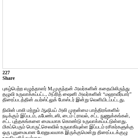
227
Share
புகழ்பெற்ற எழுத்தாளர் M.முகுந்தன் அவர்களின் கதையிலிருந்து
தழுவி உருவாக்கப்பட்ட, அப்ரித் ஷைனி அவர்களின் “மஹாவீர்யார்”
திரைப்படத்தின் ஃபர்ஸ்ட்லுக் போஸ்டர் இன்று வெளியிடப்பட்டது.
நிவின் பாலி மற்றும் ஆஷிஃப் அலி முதன்மை பாத்திரங்களில்
நடிக்கும் இப்படம், ஃபேண்டஸி, டைம் ட்ராவல், சட்ட நுணுக்கங்கள்,
சட்ட புத்தகங்களை மையமாக கொண்டு உருவாக்கப்பட்டுள்ளது.
மிகப்பெரும் பொருட்செலவில் உருவாகியுள்ள இப்படம் ரசிகர்களுக்கு
ஒரு புதுமையான பேரனுபவமாக இருக்குமென்று திரைப்படக்குழு
உறுதியளித்துள்ளது.