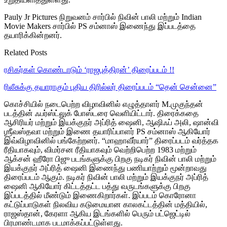
Pauly Jr Pictures நிறுவனம் சார்பில் நிவின் பாலி மற்றும் Indian
Movie Makers சார்பில் PS சம்னாஸ் இணைந்து இப்படத்தை
தயாரிக்கின்றனர்.
Related Posts
ரசிகர்கள் கொண்டாடும் ‘ராஜபுத்திரன்’ திரைப்படம் !!
ரிலீசுக்கு தயாராகும் புதிய திரில்லர் திரைப்படம் “தென் சென்னை”
கொச்சியில் நடைபெற்ற விழாவினில் எழுத்தாளர் M.முகுந்தன்
படத்தின் ஃபர்ஸ்ட்லுக் போஸ்டரை வெளியிட்டார். திரைக்கதை
ஆசிரியர் மற்றும் இயக்குநர் அப்ரித் ஷைனி, ஆஷிஃப் அலி, ஷான்வி
ஶ்ரீவஸ்தவா மற்றும் இணை தயாரிப்பாளர் PS சம்னாஸ் ஆகியோர்
இவ்விழாவினில் பங்கேற்றனர். “மாஹாவீர்யார்” திரைப்படம் வர்த்தக
ரீதியாகவும், விமர்சன ரீதியாகவும் வெற்றிபெற்ற 1983 மற்றும்
ஆக்சன் ஹீரோ பிஜு படங்களுக்கு பிறகு நடிகர் நிவின் பாலி மற்றும்
இயக்குநர் அப்ரித் ஷைனி இணைந்து பணியாற்றும் மூன்றாவது
திரைப்படம் ஆகும். நடிகர் நிவின் பாலி மற்றும் இயக்குநர் அப்ரித்
ஷைனி ஆகியோர் கிட்டத்தட்ட பத்து வருடங்களுக்கு பிறகு
இப்படத்தில் மீண்டும் இணைகிறார்கள். இப்படம் கொரோனா
கட்டுப்பாடுகள் நிலவிய கடுமையான காலகட்டத்தின் மத்தியில்,
ராஜஸ்தான், கேரளா ஆகிய இடங்களில் பெரும் பட்ஜெட்டில்
பிரமாண்டமாக படமாக்கப்பட்டுள்ளது.