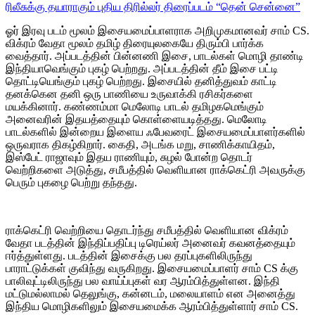
ரிலீசுக்கு தயாராகும் புதிய திரில்லர் திரைப்படம் “தென் சென்னை”
ஓர் இரவு படம் மூலம் இசையமைப்பாளராக அறிமுகமானவர் சாம் CS.
விக்ரம் வேதா மூலம் தமிழ் திரையுலகையே திரும்பி பார்க்க
வைத்தார். அப்படத்தின் பின்னணி இசை, பாடல்கள் மொழி தாண்டி
இந்தியாவெங்கும் புகழ் பெற்றது. அப்படத்தின் தீம் இசை பட்டி
தொட்டியெங்கும் புகழ் பெற்றது. இசையில் தனித்துவம் காட்டி
தனக்கென தனி ஒரு பாணியை உருவாக்கி ரசிகர்களை
மயக்கினார். கண்ணம்மா மெலோடி பாடல் தமிழகமெங்கும்
அனைவரின் இதயத்தையும் கொள்ளையடித்தது. மெலோடி
பாடல்களில் இன்றைய இளைய ஃபேவரைட் இசையமைப்பாளர்களில்
ஒருவராக திகழ்கிறார். கைதி, அடங்க மறு, சாணிக்காயிதம்,
இஸ்பேட் ராஜாவும் இதய ராணியும், சுழல் போன்ற தொடர்
வெற்றிகளை அடுத்து, சமீபத்தில் வெளியான ராக்கெட்ரி அவருக்கு
பெரும் புகழை பெற்று தந்தது.
ராக்கெட்ரி வெற்றியை தொடர்ந்து சமீபத்தில் வெளியான விக்ரம்
வேதா படத்தின் இந்திப்பதிப்பு டிரெய்லர் அனைவர் கவனத்தையும்
ஈர்த்துள்ளது. படத்தின் இசைக்கு பல தரப்புகளிலிருந்து
பாராட்டுக்கள் குவிந்து வருகிறது. இசையமைப்பாளர் சாம் CS க்கு
பாலிவுட்டிலிருந்து பல வாய்ப்புகள் வர ஆரம்பித்துள்ளன. இந்தி
மட்டுமல்லாமல் தெலுங்கு, கன்னடம், மலையாளம் என அனைத்து
இந்திய மொழிகளிலும் இசையமைக்க ஆரம்பித்துள்ளார் சாம் CS.