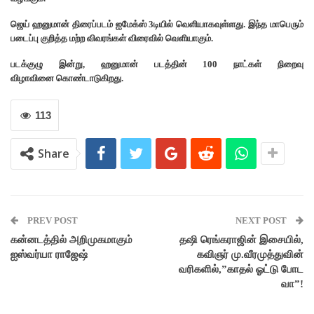
ஜெய் ஹனுமான் திரைப்படம் ஐமேக்ஸ் 3டியில் வெளியாகவுள்ளது. இந்த மாபெரும்
படைப்பு குறித்த மற்ற விவரங்கள் விரைவில் வெளியாகும்.
படக்குழு இன்று, ஹனுமான் படத்தின் 100 நாட்கள் நிறைவு
விழாவினை கொண்டாடுகிறது.
113
Share
PREV POST
NEXT POST
கன்னடத்தில் அறிமுகமாகும்
தஷி ரெங்கராஜின் இசையில்,
ஐஸ்வர்யா ராஜேஷ்
கவிஞர் மு.வீரமுத்துவின்
வரிகளில்,”காதல் ஓட்டு போட
வா”!