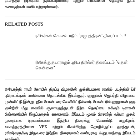
நட்சத்திர நடிகர்கள் நடிக்கவுள்ளனர் மற்றும் பிரபலமான தொழில் நுட்ப
கலைஞர்கள் பணியாற்றவுள்ளனர்.
RELATED POSTS
ரசிகர்கள் கொண்டாடும் ‘ராஜபுத்திரன்’ திரைப்படம் !!
ரிலீசுக்கு தயாராகும் புதிய திரில்லர் திரைப்படம் “தென்
சென்னை”
அயோத்தி ராமர் கோயில் திறப்பு விழாவின் முக்கியமான நாளில் படத்தின் ப்ரீ
புரொடக்‌ஷன் பணிகளை தொடங்கிய இயக்குநர், ஹனுமன் ஜெயந்தி விழாவை
முன்னிட்டு இன்று புதிய போஸ்டரை வெளியிட்டுள்ளார். போஸ்டரில் ஹனுமான் ஒரு
குன்றின் மீது கையில் சூலாயுதத்துடன் நிற்க, நெருப்பை கக்கும் டிராகன்
பின்னணியில் இருப்பதைக் காணலாம், இப்படம் மூலம் பிரசாந்த் வர்மா முதல்
முறையாக டிராகன்களை இந்திய திரைக்கு கொண்டு வருகிறார்.
உலகத்தரத்திலான VFX மற்றும் மிகச்சிறந்த தொழில்நுட்ப தரத்துடன்,
ரசிகர்களுக்கு இதுவரை இந்திய திரையுலகம் கண்டிராத அனுபவத்தை இப்படம்
வழங்கும்.