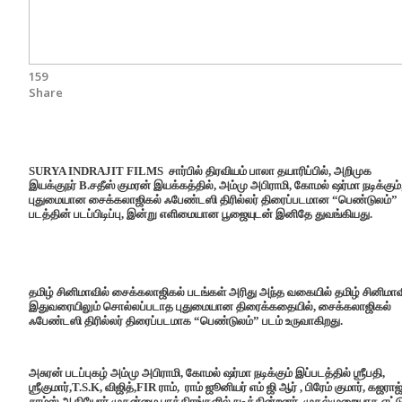
159
Share
SURYA INDRAJIT FILMS சார்பில் திரவியம் பாலா தயாரிப்பில், அறிமுக
இயக்குநர் B.சதீஸ் குமரன் இயக்கத்தில், அம்மு அபிராமி, கோமல் ஷர்மா நடிக்கும்
புதுமையான சைக்கலாஜிகல் ஃபேண்டஸி திரில்லர் திரைப்படமான “பெண்டுலம்”
படத்தின் படப்பிடிப்பு, இன்று எளிமையான பூஜையுடன் இனிதே துவங்கியது.
தமிழ் சினிமாவில் சைக்கலாஜிகல் படங்கள் அரிது அந்த வகையில் தமிழ் சினிமாவ
இதுவரையிலும் சொல்லப்படாத புதுமையான திரைக்கதையில், சைக்கலாஜிகல்
ஃபேண்டஸி திரில்லர் திரைப்படமாக “பெண்டுலம்” படம் உருவாகிறது.
அசுரன் படப்புகழ் அம்மு அபிராமி, கோமல் ஷர்மா நடிக்கும் இப்படத்தில் ஶ்ரீபதி,
ஶ்ரீகுமார்,T.S.K, விஜித்,FIR ராம், ராம் ஜூனியர் எம் ஜி ஆர் , பிரேம் குமார், கஜராஜ்
சாம்ஸ் ஆகியோர் முதன்மை பாத்திரங்களில் நடிக்கின்றனர். முதல்முறையாக எட்ட