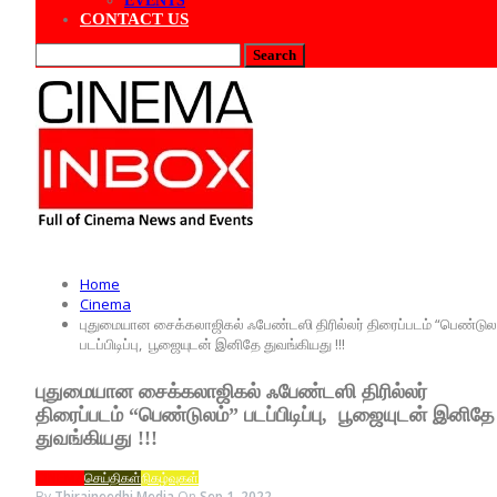
EVENTS
CONTACT US
Home
Cinema
புதுமையான சைக்கலாஜிகல் ஃபேண்டஸி திரில்லர் திரைப்படம் “பெண்டுல
படப்பிடிப்பு, பூஜையுடன் இனிதே துவங்கியது !!!
புதுமையான சைக்கலாஜிகல் ஃபேண்டஸி திரில்லர்
திரைப்படம் “பெண்டுலம்” படப்பிடிப்பு, பூஜையுடன் இனிதே
துவங்கியது !!!
CINEMA
செய்திகள்
நிகழ்வுகள்
By
Thiraineedhi Media
On
Sep 1, 2022