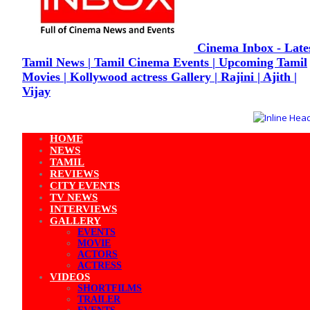
Cinema Inbox - Late
Tamil News | Tamil Cinema Events | Upcoming Tamil
Movies | Kollywood actress Gallery | Rajini | Ajith |
Vijay
HOME
NEWS
TAMIL
REVIEWS
CITY EVENTS
TV NEWS
INTERVIEWS
GALLERY
EVENTS
MOVIE
ACTORS
ACTRESS
VIDEOS
SHORTFILMS
TRAILER