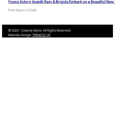
Young Actors Ananth Ram & Brigida Embark on a Beautiful New
Prev
Next
1 of 245
© 2026 - Cinema Inbox. All Rights Reserved.
Website Design:
TRENDSZ UP