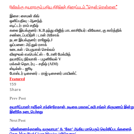
ரிலீசுக்கு தயாராகும் புதிய திரில்லர் திரைப்படம் “தென் சென்னை”
இசை: சைமன் கிங்
ஒளிப்பதிவு : ஆனந்த்
எடிட்டர்: ராம் சதீஷ்
கலை இயக்குனர்: K.B.நந்து விஜித் பாடலாசிரியர்: விவேகா, கு கார்த்திக்
சண்டைப்பயிற்சி : டான் அசோக்
நடன இயக்குனர்: ராஜேஷ்.J
ஒப்பனை: அப்துல் ரசாக்
உடைகள் : பெருமாள் செல்வம்
விஷுவல் எஃபெக்ட்ஸ் – டோனி மேக்மித்
தயாரிப்பு நிர்வாகி – பழனிவேல் V
மக்கள் தொடர்பு – சதீஷ் (AIM)
ஸ்டில்ஸ் – ஜூடி
போஸ்டர் டிசைனர் – ராஜ் டிசைனர் பாயிண்ட்
Featured
159
Share
Prev Post
தயாரிப்பாளர் ரவீந்தர் சந்திரசேகரன், நடிகை மகாலட்சுமி சங்கர் திருமணம் இன்று
இனிதே நடைபெற்றது
Next Post
‘விண்ணைத்தாண்டி வருவாயா’ & ‘கோ’ ஆகிய மாபெரும் வெற்றிப்படங்களைத்
தொடர்ந்து,Red Giant Movies ‘விடுதலை’