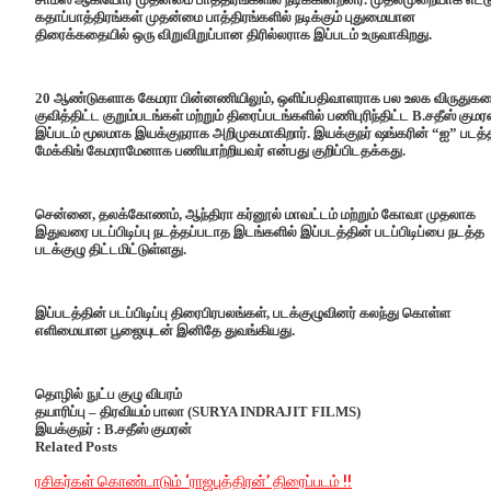
கதாப்பாத்திரங்கள் முதன்மை பாத்திரங்களில் நடிக்கும் புதுமையான
திரைக்கதையில் ஒரு விறுவிறுப்பான திரில்லராக இப்படம் உருவாகிறது.
20 ஆண்டுகளாக கேமரா பின்னணியிலும், ஒளிப்பதிவாளராக பல உலக விருதுக
குவித்திட்ட குறும்படங்கள் மற்றும் திரைப்படங்களில் பணிபுரிந்திட்ட B.சதீஸ் குமர
இப்படம் மூலமாக இயக்குநராக அறிமுகமாகிறார். இயக்குநர் ஷங்கரின் “ஐ” படத்த
மேக்கிங் கேமராமேனாக பணியாற்றியவர் என்பது குறிப்பிடதக்கது.
சென்னை, தலக்கோணம், ஆந்திரா கர்னூல் மாவட்டம் மற்றும் கோவா முதலாக
இதுவரை படப்பிடிப்பு நடத்தப்படாத இடங்களில் இப்படத்தின் படப்பிடிப்பை நடத்த
படக்குழு திட்டமிட்டுள்ளது.
இப்படத்தின் படப்பிடிப்பு திரைபிரபலங்கள், படக்குழுவினர் கலந்து கொள்ள
எளிமையான பூஜையுடன் இனிதே துவங்கியது.
தொழில் நுட்ப குழு விபரம்
தயாரிப்பு – திரவியம் பாலா (SURYA INDRAJIT FILMS)
இயக்குநர் : B.சதீஸ் குமரன்
Related Posts
ரசிகர்கள் கொண்டாடும் ‘ராஜபுத்திரன்’ திரைப்படம் !!