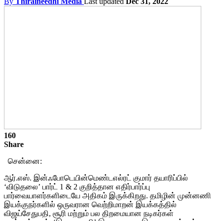
By
Thiraineedhi Media
Last updated
Dec 31, 2022
160
Share
சென்னை:
ஆர்.எஸ். இன்ஃபோடெயின்மெண்டஎல்ரட் குமார் தயாரிப்பில்
‘விடுதலை’ பார்ட் 1 & 2 குறித்தான எதிர்பார்ப்பு
பார்வையாளர்களிடையே அதிகம் இருக்கிறது. தமிழின் முன்னணி
இயக்குநர்களில் ஒருவரான வெற்றிமாறன் இயக்கத்தில்
விஜய்சேதுபதி, சூரி மற்றும் பல திறமையான நடிகர்கள்