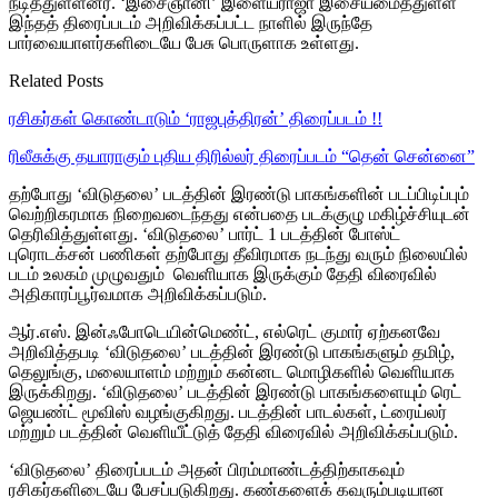
நடித்துள்ளனர். ‘இசைஞானி’ இளையராஜா இசையமைத்துள்ள
இந்தத் திரைப்படம் அறிவிக்கப்பட்ட நாளில் இருந்தே
பார்வையாளர்களிடையே பேசு பொருளாக உள்ளது.
Related Posts
ரசிகர்கள் கொண்டாடும் ‘ராஜபுத்திரன்’ திரைப்படம் !!
ரிலீசுக்கு தயாராகும் புதிய திரில்லர் திரைப்படம் “தென் சென்னை”
தற்போது ‘விடுதலை’ படத்தின் இரண்டு பாகங்களின் படப்பிடிப்பும்
வெற்றிகரமாக நிறைவடைந்தது என்பதை படக்குழு மகிழ்ச்சியுடன்
தெரிவித்துள்ளது. ‘விடுதலை’ பார்ட் 1 படத்தின் போஸ்ட்
புரொடக்சன் பணிகள் தற்போது தீவிரமாக நடந்து வரும் நிலையில்
படம் உலகம் முழுவதும் வெளியாக இருக்கும் தேதி விரைவில்
அதிகாரப்பூர்வமாக அறிவிக்கப்படும்.
ஆர்.எஸ். இன்ஃபோடெயின்மெண்ட், எல்ரெட் குமார் ஏற்கனவே
அறிவித்தபடி ‘விடுதலை’ படத்தின் இரண்டு பாகங்களும் தமிழ்,
தெலுங்கு, மலையாளம் மற்றும் கன்னட மொழிகளில் வெளியாக
இருக்கிறது. ‘விடுதலை’ படத்தின் இரண்டு பாகங்களையும் ரெட்
ஜெயண்ட் மூவிஸ் வழங்குகிறது. படத்தின் பாடல்கள், ட்ரைய்லர்
மற்றும் படத்தின் வெளியீட்டுத் தேதி விரைவில் அறிவிக்கப்படும்.
‘விடுதலை’ திரைப்படம் அதன் பிரம்மாண்டத்திற்காகவும்
ரசிகர்களிடையே பேசப்படுகிறது. கண்களைக் கவரும்படியான