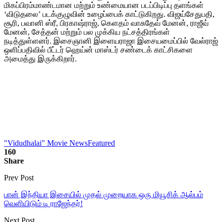
மிகப்பிரம்மாண்டமான மற்றும் உண்மையான படப்பிடிப்பு தளங்கள்
‘விடுதலை’ படக்குழுவின் உழைப்பைக் காட்டுகிறது. விஜய்சேதுபதி,
சூரி, பவானி ஸ்ரீ, பிரகாஷ்ராஜ், கெளதம் வாசுதேவ் மேனன், ராஜீவ்
மேனன், சேத்தன் மற்றும் பல முக்கிய நட்சத்திரங்கள்
நடித்துள்ளனர். இசைஞானி இளையராஜா இசையமைப்பில் வேல்ராஜ்
ஒளிப்பதிவில் பீட்டர் ஹெய்ன் மாஸ்டர் சண்டைக் காட்சிகளை
அமைத்து இருக்கிறார்.
"Vidudhalai" Movie News
Featured
160
Share
Prev Post
பான் இந்தியா இசையில் முதல் முறையாக ஒரு மியூசிக் ஆல்பம்
வெளியிடும் டி ராஜேந்தர்!
Next Post