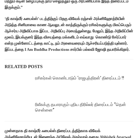
மற்றும் கடின உழைப்புக்கு நாம் செலுத்தும் ஒரு அர்பணிப்பாக இந்த திரைப்படம்
இருக்கும்.”
‘தி காஷ்மீர் ஃபைல்ஸ்’ படத்திற்குப் பிறகு விவேக் ரஞ்சன் அக்னிஹோத்ரியின்
அடுத்த சினிமாவை காண ஆவலுடன் காத்திருக்கும் ரசிகர்களுக்கு மிகப்பெரும்
ஆச்சர்ய அறிவிப்பாக இப்பட அறிவிப்பு அமைந்துள்ளது. மேலும், இந்த அறிவிப்பின்
மூலம், இயக்குனர் இந்த விசயத்தை மக்களிடம் எவ்வாறு கொண்டு சேர்ப்பார்
என்ற முன்னோட்டத்தை காட்டி, நம் அனைவரையும் ஆச்சரியப்படுத்தி யுள்ளார்.
இப்படத்தை I Am Buddha Productions சார்பில் பல்லவி ஜோஷி தயாரிக்கிறார்.
RELATED POSTS
ரசிகர்கள் கொண்டாடும் ‘ராஜபுத்திரன்’ திரைப்படம் !!
ரிலீசுக்கு தயாராகும் புதிய திரில்லர் திரைப்படம் “தென்
சென்னை”
முன்னதாக தி காஷ்மீர் ஃபைல்ஸ் திரைப்படத்திற்காக விவேக்
அக்னிஹோத்ரியுடன் இணைந்த அபிஷேக் அகர்வால் தனது Abhishek Agarwal