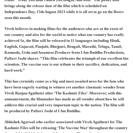
brings along the release date of the film which is scheduled on
Independence Day, 15th August 2023 while it is all set to go on the floors
soon this month.
Vivek believes in making films for the audiences who are at the roots of
our country and also for the world to notice what our country has really
achieved So, the film will be released in 11 languages including Hindi,
English, Gujarati, Punjabi, Bhojpuri, Bengali, Marathi, Telugu, Tamil,
Kannada, Urdu and Assamese.Producer from I Am Buddha Productions,
Pallavi Joshi shares: “This film celebrates the triumph of our excellent bio
scientists. The vaccine war is our tribute to their sacrifice, dedication, and
hard work.”
This has certainly come as a big and most awaited news for the fans who
have been eagerly waiting to witness yet another cinematic wonder from
Vivek Ranjan Agnihotri after ‘The Kashmir Files’. Moreover, with this
announcement, the filmmaker has made us all wonder about how he will
address this crucial and very important topic to the nation. The film will
be produced by Pallavi Joshi of I Am Buddha.
Abhishek Agarwal who earlier associated with Vivek Agnihotri for The
Kashmir Files will be releasing ‘The Vaccine War’ throughout the country