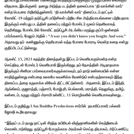
இப்போது ரசிகர்களின் அனைத்து காத்திருப்புகளுக்கும் முற்றுப்புள்ளி வைக்கும்
விதமாக, இயக்குனர் தனது அடுத்த படத்தின் தலைப்பாக ‘தி வாக்சின் வார்’
என்ற பெயரை அறிவித்துள்ளார். ‘தி வாக்சின் வார்’ திரைப்படம் நாட்டில்
கோவிட்-19 மற்றும் தடுப்பூசி பயிற்சிகள் பற்றிய சில அத்தியாயங்களை பற்றியதாக
இருக்கும் என்பது படத்தின் தலைப்பு மற்றும் போஸ்டர் மூலம் தெளிவாகத்
தெரிகிறது. போஸ்டரில் கோவிட் தடுப்பூசி அடங்கிய மருந்து குப்பி ஒன்றைக்
பார்க்கலாம், மேலும் அதில் : “A war you didn’t know you fought. And won.”
அதாவது நம் கண்ணுக்கு தெரியாமல் வந்த போரை போராடி வென்ற கதை என்று
குறிப்பிடப்பட்டுள்ளது.
ஆகஸ்ட் 15, 2023 சுதந்திர தினத்தன்று இப்படம் வெளியாகுமென்ற என்ற
செய்தியுடன் போஸ்டர் வெளியாகி இருக்கிறது. நம் தேசத்தின் அடிநாதமாக
இருக்கும் சினிமா பார்வையாளர்களுக்காகவும், நம் நாடு உண்மையில் என்ன
சாதித்துள்ளது என்பதை உலகமே கவனிக்க வேண்டும் என்பதற்காகவும் இந்த
திரைப்படத்தை உருவாக்க விவேக் திட்டமிட்டுள்ளார். அதனால், இப்படம் இந்தி,
ஆங்கிலம், குஜராத்தி, பஞ்சாபி, போஜ்புரி, பெங்காலி, மராத்தி, தெலுங்கு, தமிழ்,
கன்னடம், உருது மற்றும் அசாமி உள்ளிட்ட 11 மொழிகளில் வெளியாகவுள்ளது. .
இப்படம் குறித்து I Am Buddha Productions சார்பில் தயாரிப்பாளர் பல்லவி
ஜோஷி கூறியதாவது:
“இந்தப் படம் நமது நாட்டின் சிறந்த உயிரியல் விஞ்ஞானிகளின் வெற்றியைக்
கொண்டாடுகிறது. தடுப்பூசி போருக்காக அவர்கள் செய்த தியாகம், அர்ப்பணிப்பு