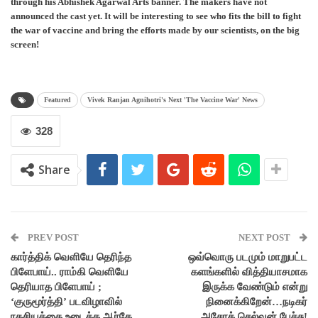
through his Abhishek Agarwal Arts banner. The makers have not
announced the cast yet. It will be interesting to see who fits the bill to fight
the war of vaccine and bring the efforts made by our scientists, on the big
screen!
Featured
Vivek Ranjan Agnihotri's Next 'The Vaccine War' News
328
Share
PREV POST
NEXT POST
கார்த்திக் வெளியே தெரிந்த
ஒவ்வொரு படமும் மாறுபட்ட
பிளேபாய்.. ராம்கி வெளியே
களங்களில் வித்தியாசமாக
தெரியாத பிளேபாய் ;
இருக்க வேண்டும் என்று
‘குருமூர்த்தி’ படவிழாவில்
நினைக்கிறேன்…நடிகர்
ரகசியத்தை உடைத்த ஆர்கே
அசோக் செல்வன் பேச்சு!