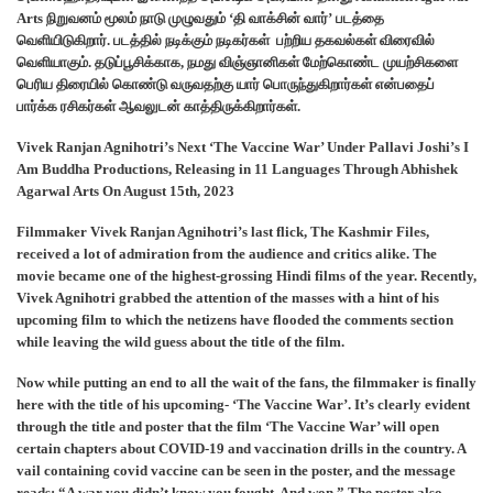
Arts நிறுவனம் மூலம் நாடு முழுவதும் ‘தி வாக்சின் வார்’ படத்தை
வெளியிடுகிறார். படத்தில் நடிக்கும் நடிகர்கள் பற்றிய தகவல்கள் விரைவில்
வெளியாகும். தடுப்பூசிக்காக, நமது விஞ்ஞானிகள் மேற்கொண்ட முயற்சிகளை
பெரிய திரையில் கொண்டு வருவதற்கு யார் பொருந்துகிறார்கள் என்பதைப்
பார்க்க ரசிகர்கள் ஆவலுடன் காத்திருக்கிறார்கள்.
Vivek Ranjan Agnihotri’s Next ‘The Vaccine War’ Under Pallavi Joshi’s I
Am Buddha Productions, Releasing in 11 Languages Through Abhishek
Agarwal Arts On August 15th, 2023
Filmmaker Vivek Ranjan Agnihotri’s last flick, The Kashmir Files,
received a lot of admiration from the audience and critics alike. The
movie became one of the highest-grossing Hindi films of the year. Recently,
Vivek Agnihotri grabbed the attention of the masses with a hint of his
upcoming film to which the netizens have flooded the comments section
while leaving the wild guess about the title of the film.
Now while putting an end to all the wait of the fans, the filmmaker is finally
here with the title of his upcoming- ‘The Vaccine War’. It’s clearly evident
through the title and poster that the film ‘The Vaccine War’ will open
certain chapters about COVID-19 and vaccination drills in the country. A
vail containing covid vaccine can be seen in the poster, and the message
reads: “A war you didn’t know you fought. And won.” The poster also