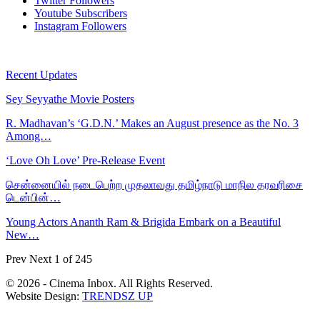
Twitter
Followers
Youtube
Subscribers
Instagram
Followers
Recent Updates
Sey Seyyathe Movie Posters
R. Madhavan’s ‘G.D.N.’ Makes an August presence as the No. 3
Among…
‘Love Oh Love’ Pre-Release Event
சென்னையில் நடைபெற்ற முதலாவது தமிழ்நாடு மாநில தரவரிசை
டென்பின்…
Young Actors Ananth Ram & Brigida Embark on a Beautiful
New…
Prev
Next
1 of 245
© 2026 - Cinema Inbox. All Rights Reserved.
Website Design:
TRENDSZ UP