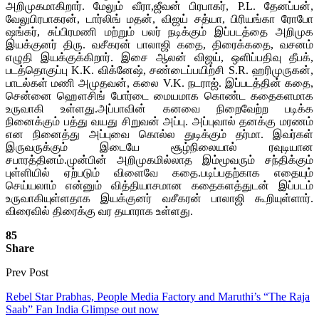
அறிமுகமாகிறார். மேலும் வீரா,ஜீவன் பிரபாகர், P.L. தேனப்பன்,
வேலுபிரபாகரன், டார்லிங் மதன், விஜய் சத்யா, பிரியங்கா ரோபோ
ஷங்கர், சுப்பிரமணி மற்றும் பலர் நடிக்கும் இப்படத்தை அறிமுக
இயக்குனர் திரு. வசீகரன் பாலாஜி கதை, திரைக்கதை, வசனம்
எழுதி இயக்குக்கிறார். இசை ஆலன் விஜய், ஒளிப்பதிவு தீபக்,
படத்தொகுப்பு K.K. விக்னேஷ், சண்டைப்பயிற்சி S.R. ஹரிமுருகன்,
பாடல்கள் மணி அமுதவன், கலை V.K. நடராஜ். இப்படத்தின் கதை,
சென்னை ஹௌசிங் போர்டை மையமாக கொண்ட கதைகளமாக
உருவாகி உள்ளது.அப்பாவின் கனவை நிறைவேற்ற படிக்க
நினைக்கும் பத்து வயது சிறுவன் அப்பு. அப்புவால் தனக்கு மரணம்
என நினைத்து அப்புவை கொல்ல துடிக்கும் தர்மா. இவர்கள்
இருவருக்கும் இடையே சூழ்நிலையால் ரவுடியான
சபாரத்தினம்.முன்பின் அறிமுகமில்லாத இம்மூவரும் சந்திக்கும்
புள்ளியில் ஏற்படும் விளைவே கதை.படிப்பதற்காக எதையும்
செய்யலாம் என்னும் வித்தியாசமான கதைகளத்துடன் இப்படம்
உருவாகியுள்ளதாக இயக்குனர் வசீகரன் பாலாஜி கூறியுள்ளார்.
விரைவில் திரைக்கு வர தயாராக உள்ளது.
85
Share
Prev Post
Rebel Star Prabhas, People Media Factory and Maruthi’s “The Raja
Saab” Fan India Glimpse out now