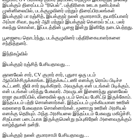
இயக்கும் திரைப்படம் “ரிபெல்”. பத்திரிகை ஊடக நண்பர்கள்
முன்னிலையில், படக்குழுவினர் மற்றும் திரைப்பிரபலங்கள்
இயக்குநர் பா ரஞ்சித், இயக்குநர் நலன் குமாரசாமி, தயாரிப்பாளர்
அம்மா சிவா, நடிகர் ஆரி மற்றும் இயக்குநர் கௌரவ் உட்பட பலர்
கலந்து கொள்ள, இப்படத்தின் பூஜை இன்று இனிதே நடைபெற்றது.
பூஜையை தொடர்ந்து, படக்குழுவினர் பத்திரிகையாளர்களை
சந்தித்தனர்.
இந்நிகழ்வில்
இயக்குநர் ரஞ்சித் பேசியதாவது…
ஞானவேல் சார், CV குமார் சார், புதுசா ஒரு படம்
ஆரம்பிச்சிருக்காங்க. இந்தக்கூட்டணி எனக்கு ரொம்ப பிடிச்ச
கூட்டணி. ஜீவி சார் நடிக்கிறார். அவருக்கு என் படங்கள் பிடிக்கும்,
என் படங்கள் பார்த்து பேசுவார். அவருடன் இணைந்து ஞானவேல்
ராஜா தயாரிப்பில், விரைவில் ஒரு படம் செய்ய பேசிட்டு இருக்கோம்.
இந்தப்படம் பற்றி சொன்னார்கள். இந்தப்படம் முக்கியமான ஊரின்
வரலாறை பேசுவதாக சொன்னார்கள். மூணாறு ஊரின் அரசியல்
எனக்கு தெரியும். அந்த அரசியலை இந்தப்படம் பேசுவது மகிழ்ச்சி.
சிறப்பான படைப்பாக இருக்குமென்று நம்புகிறேன் அனைவருக்கும்
வாழ்த்துகள் நன்றி.
இயக்குநர் நலன் குமாரசாமி பேசியதாவது…