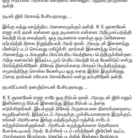
ஒரு சிறப்பான அரசியல் கதையை சொல்லும். ஆதரவு தாருங்கள்
நன்றி.
நடிகர் ஜீவி பிரகாஷ் பேசியதாவது…
இங்கு வந்து வாழ்த்திய அனைவருக்கும் நன்றி. K E ஞானவேல்
ராஜா சார் தான் என்னை ஒரு நடிகனாக என்னை அறிமுகப்படுத்தி
வெற்றி பெற வைத்தார். ஒரு நடிகனாக எனக்கு ஒரு பிஸினஸை
ஏற்படுத்தி நிலை நிறுத்தியவர் அவர் தான். அவருடன் இணைந்து
மீண்டும் படம் செய்வது மகிழ்ச்சி. நாங்கள் இணைந்து செய்த
அனைத்து படங்களுமே மிகப்பெரிய வெற்றியை பெற்றிருக்கின்றன.
அந்த வகையில் இந்தப்படமும் பெரிய வெற்றி பெற வேண்டும் என்று
பிரார்த்திக்கிறேன். நிகேஷ் திரைக்கதை மிகவும் பிடித்திருந்தது.
சமூகத்திற்கு சொல்ல வேண்டிய ஒரு கதை இதில் இருக்கிறது.
அதை நாங்கள் சரியாக சொல்வோம் என்று நம்புகிறேன் நன்றி.
தயாரிப்பாளர் தனஞ்செயன் பேசியதாவது…
K E ஞானவேல் ராஜா சாரே ஒரு ரிபெல் தான். அவருடன் ஜீவி எனும்
இன்னொரு ரிபெல் இணைந்து இந்த ரிபெல் படத்தை
எடுக்கிறார்கள். இயக்குநர் நிகேஷ் அருமையான திரைக்கதையை
எழுதியுள்ளார். இந்தப்படம் அவருக்கு முக்கியமானதாக இருக்கும்.
உங்கள் அரசியலை இங்கு வந்திருக்கும் ரஞ்சித் சாரிடம்
கற்றுக்கொள்ளுங்கள். அரசியல் கருத்துக்களை தெளிவாக
பேசக்கூடியவர் அவர். பேச்சிலர் படம் பார்த்தேன் ஜீவியின் நடிப்பு
அசத்தலாக இருந்தது. ஜெயில் படத்தில் இன்னும் வேறொரு