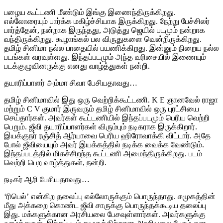
பழைய கூட்டணி மீண்டும் இங்கு இணைந்திருக்கிறது.
எல்லோரையும் பார்க்க மகிழ்ச்சியாக இருக்கிறது. நேற்று பேச்சிலர்
பார்த்தேன், நன்றாக இருந்தது, அடுத்து ஜெயில் படமும் நன்றாக
வந்திருக்கிறது. கூழாங்கல் பல விருதுகளை வென்றிருக்கிறது.
தமிழ் சினிமா நல்ல பாதையில் பயணிக்கிறது. இன்னும் நிறைய நல்ல
படங்கள் வரவுள்ளது. இந்தப்படமும் அந்த வரிசையில் இணையும்
படக்குழுவினருக்கு எனது வாழ்த்துகள் நன்றி.
தயாரிப்பாளர் அம்மா சிவா பேசியதாவது…
தமிழ் சினிமாவில் இது ஒரு வெற்றிக்கூட்டணி. K E ஞானவேல் ராஜா
மற்றும் C V குமார் இருவரும் தமிழ் சினிமாவில் ஒரு புரட்சியை
செய்தார்கள். அவர்கள் கூட்டணியில் இந்தப்படமும் பெரிய வெற்றி
பெறும். ஜீவி தயாரிப்பாளர்கள் விரும்பும் நடிகராக இருக்கிறார்.
இயக்குநர் ரஞ்சித் ஆர்யாவை பெரிய ஹிரோவாக்கி விட்டார். அதே
போல் ஜீவியையும் அவர் இயக்கத்தில் நடிக்க வைக்க வேண்டும்.
இந்தப்படத்தில் மிகச்சிறந்த கூட்டணி அமைந்திருக்கிறது. படம்
வெற்றி பெற வாழ்த்துகள், நன்றி.
நடிகர் ஆரி பேசியதாவது…
‘ரிபெல்’ என்கிற தலைப்பு எல்லோருக்கும் பொருந்தாது. சமுகத்தின்
மீது அக்கறை கொண்ட ஜீவி சாருக்கு பொருந்தக்கூடிய தலைப்பு
இது. மக்களுக்கான அரசியலை பேசவுள்ளார்கள். அவர்களுக்கு