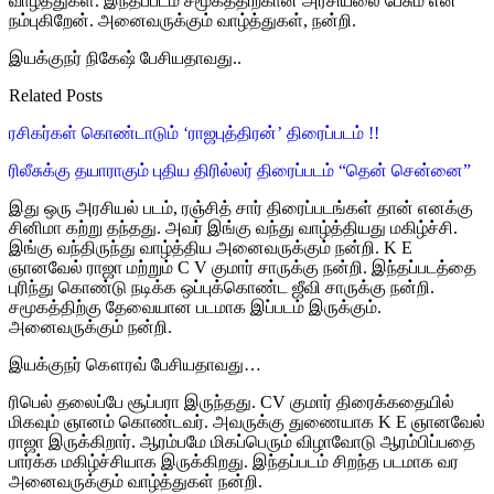
வாழ்த்துகள். இந்தப்படம் சமூகத்திற்கான அரசியலை பேசும் என
நம்புகிறேன். அனைவருக்கும் வாழ்த்துகள், நன்றி.
இயக்குநர் நிகேஷ் பேசியதாவது..
Related Posts
ரசிகர்கள் கொண்டாடும் ‘ராஜபுத்திரன்’ திரைப்படம் !!
ரிலீசுக்கு தயாராகும் புதிய திரில்லர் திரைப்படம் “தென் சென்னை”
இது ஒரு அரசியல் படம், ரஞ்சித் சார் திரைப்படங்கள் தான் எனக்கு
சினிமா கற்று தந்தது. அவர் இங்கு வந்து வாழ்த்தியது மகிழ்ச்சி.
இங்கு வந்திருந்து வாழ்த்திய அனைவருக்கும் நன்றி. K E
ஞானவேல் ராஜா மற்றும் C V குமார் சாருக்கு நன்றி. இந்தப்படத்தை
புரிந்து கொண்டு நடிக்க ஒப்புக்கொண்ட ஜீவி சாருக்கு நன்றி.
சமூகத்திற்கு தேவையான படமாக இப்படம் இருக்கும்.
அனைவருக்கும் நன்றி.
இயக்குநர் கௌரவ் பேசியதாவது…
ரிபெல் தலைப்பே சூப்பரா இருந்தது. CV குமார் திரைக்கதையில்
மிகவும் ஞானம் கொண்டவர். அவருக்கு துணையாக K E ஞானவேல்
ராஜா இருக்கிறார். ஆரம்பமே மிகப்பெரும் விழாவோடு ஆரம்பிப்பதை
பார்க்க மகிழ்ச்சியாக இருக்கிறது. இந்தப்படம் சிறந்த படமாக வர
அனைவருக்கும் வாழ்த்துகள் நன்றி.