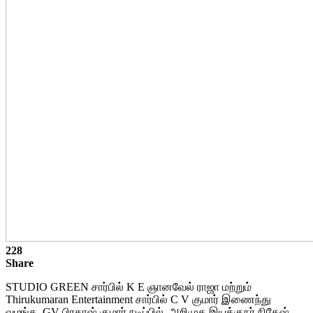
228
Share
STUDIO GREEN சார்பில் K E ஞானவேல் ராஜா மற்றும்
Thirukumaran Entertainment சார்பில் C V குமார் இணைந்து
வழங்க, GV பிரகாஷ் குமார் நடிப்பில், அறிமுக இயக்குநர் நிகேஷ்