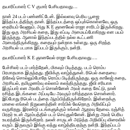
தயாரிப்பாளர் C V குமார் பேசியதாவது…
நான் 24 படம் பண்ணிட்டேன். இவ்வளவு பெரிய பூஜை
இந்தப்படத்திற்கு தான். இந்தப்படத்தை ஒப்புக்கொள்ளவே, ஒரு
தைரியம் வேணும். அது K E ஞானவேல் ராஜா சாரிடம் இருக்கிறது.
இது ஒரு அரசியல் கதை, இது எப்படி அமையப்போகிறது என பயம்
இருந்தது. ஆனால் இந்தப்படத்தில் நல்ல கூட்டணி
அமைந்திருக்கிறது. கதையும் நன்றாக உள்ளது. ஒரு சிறந்த
அரசியல் படமாக இப்படம் இருக்கும், நன்றி.
தயாரிப்பாளர் K E ஞானவேல் ராஜா பேசியதாவது….
பேச்சிலர் படம் பார்த்தேன், மிகவும் பிடித்தது. படம் ரொம்ப
பிரமாதமாக இருந்தது. ஜீவிக்கு வாழ்த்துகள். ரிபெல் கதையை
நிகேஷ் சொல்லும்போதே ரொம்ப பிடித்திருந்தது. ஒரு காலேஜ் கதை,
அரசியல், தமிழுணர்வு எல்லாம் கலந்திருந்தது. ஜீவி சரியாக
இருப்பார் என அவரிடம் சொன்னேன் அவர் கதை கேட்டு, நான்
ரசித்த இடங்களை அப்படியே அவரும் ரசித்ததாக சொன்னார்.
இப்போது ரிபெல் படத்தை ஆரம்பித்திருக்கிறோம். இன்றைக்கு
மாலை எங்கள் நிறுவனத்தின் சார்பில் வேறொரு அறிவிப்பும்
வருகிறது. இரண்டு படங்களுக்கும் உங்கள் ஆதரவு தேவை. ரஞ்சித்
பிரதர் உடன் ஆரம்பத்தில் படம் செய்துள்ளேன். இன்று அவர் பெரிய
உயரத்தில் இருக்கிறார். நலன் சாருடன் அடுத்த அறிவிப்பு விரைவில்
வரும். இருவரும் இங்கு வந்து வாழ்த்தியதற்கு நன்றி. இந்தப்படம்