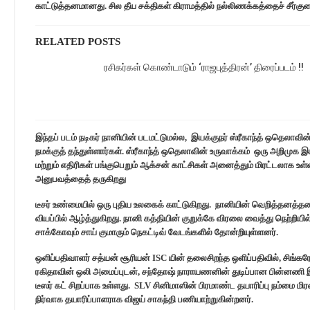
காட்டுத்தனமானது. சில தீய சக்திகள் கிராமத்தில் நல்லிணக்கத்தைச் சீர்க
RELATED POSTS
ரசிகர்கள் கொண்டாடும் ‘ராஜபுத்திரன்’ திரைப்படம் !!
இந்தப் படம் நடிகர் நானியின் படமட்டுமல்ல, இயக்குநர் ஸ்ரீகாந்த் ஒதெல
நமக்குத் தந்துள்ளார்கள். ஸ்ரீகாந்த் ஒதெலாவின் உருவாக்கம் ஒரு அறிமு
மற்றும் எதிரிகள் பங்குபெறும் ஆக்சன் காட்சிகள் அனைத்தும் மிரட்டலாக உ
அனுபவத்தைத் தருகிறது
டீசர் உண்மையில் ஒரு புதிய உலகைக் காட்டுகிறது. நானியின் வெறித்தன
வியப்பில் ஆழ்த்துகிறது. நானி கத்தியின் குறுக்கே விரலை வைத்து நெற்றி
சாக்கோவும் சாய் குமாரும் நெகட்டிவ் வேடங்களில் தோன்றியுள்ளனர்.
ஒளிப்பதிவாளர் சத்யன் சூரியன் ISC யின் தலைசிறந்த ஒளிப்பதிவில், சிங்கரே
ரகிதாவின் ஒலி அமைப்புடன், சந்தோஷ் நாராயணனின் துடிப்பான பின்னணி இ
டீஸர் கட் சிறப்பாக உள்ளது. SLV சினிமாஸின் பிரமாண்ட தயாரிப்பு நம்மை 
நிர்வாக தயாரிப்பாளராக விஜய் சாகந்தி பணியாற்றுகின்றனர்.