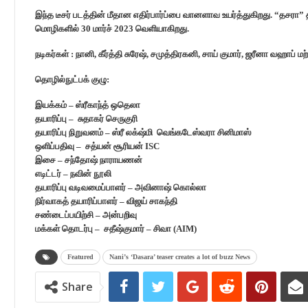
இந்த டீசர் படத்தின் மீதான எதிர்பார்ப்பை வானளாவ உயர்த்துகிறது. “தசரா”
மொழிகளில் 30 மார்ச் 2023 வெளியாகிறது.
நடிகர்கள் : நானி, கீர்த்தி சுரேஷ், சமுத்திரகனி, சாய் குமார், ஜரீனா வஹாப் மற்
தொழில்நுட்பக் குழு:
இயக்கம் – ஸ்ரீகாந்த் ஒதெலா
தயாரிப்பு – சுதாகர் செருகுரி
தயாரிப்பு நிறுவனம் – ஸ்ரீ லக்‌ஷ்மி வெங்கடேஸ்வரா சினிமாஸ்
ஒளிப்பதிவு – சத்யன் சூரியன் ISC
இசை – சந்தோஷ் நாராயணன்
எடிட்டர் – நவின் நூலி
தயாரிப்பு வடிவமைப்பாளர் – அவினாஷ் கொல்லா
நிர்வாகத் தயாரிப்பாளர் – விஜய் சாகந்தி
சண்டைப்பயிற்சி – அன்பறிவு
மக்கள் தொடர்பு – சதீஷ்குமார் – சிவா (AIM)
Featured
Nani’s ‘Dasara’ teaser creates a lot of buzz News
Share