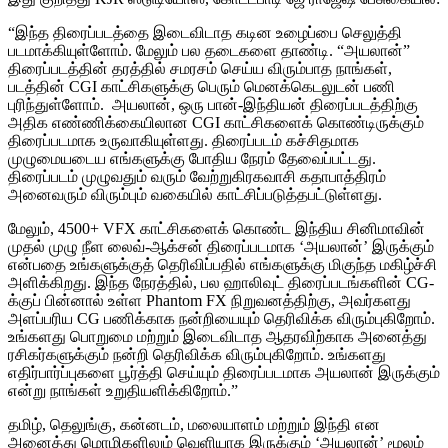
“இந்த திரைப்படத்தை இடைவிடாத கடின உழைப்பை செலுத்தி
படமாக்கியுள்ளோம். மேலும் பல தடைகளை தாண்டி. “அயலான்”
திரைப்படத்தின் தரத்தில் சமரசம் செய்ய விரும்பாத நாங்கள்,
படத்தின் CGI காட்சிகளுக்கு பெரும் மெனக்கெடலுடன் பணி
புரிந்துள்ளோம். அயலான், ஒரு பான்-இந்தியன் திரைப்படத்திற்கு
அதிக எண்ணிக்கையிலான CGI காட்சிகளைக் கொண்டிருக்கும்
திரைப்படமாக உருவாகியுள்ளது. திரைப்படம் கச்சிதமாக
முழுமையடைய எங்களுக்கு போதிய நேரம் தேவைப்பட்டது.
திரைப்படம் முழுவதும் வரும் வேற்றுகிரகவாசி கதாபாத்திரம்
அனைவரும் விரும்பும் வகையில் காட்சிப்படுத்தபட்டுள்ளது.
மேலும், 4500+ VFX காட்சிகளைக் கொண்ட இந்திய சினிமாவின்
முதல் முழு நீள லைவ்-ஆக்சன் திரைப்படமாக ‘அயலான்’ இருக்கும்
என்பதை உங்களுக்குத் தெரிவிப்பதில் எங்களுக்கு மிகுந்த மகிழ்ச்சி
அளிக்கிறது. இந்த நேரத்தில், பல ஹாலிவுட் திரைப்படங்களின் CG-
க்குப் பின்னால் உள்ள Phantom FX நிறுவனத்திற்கு, அவர்களது
அளப்பரிய CG பணிக்காக நன்றியையும் தெரிவிக்க விரும்புகிறோம்.
உங்களது பொறுமை மற்றும் இடைவிடாத ஆதரவிற்காக அனைத்து
ரசிகர்களுக்கும் நன்றி தெரிவிக்க விரும்புகிறோம். உங்களது
எதிர்பார்ப்புகளை பூர்த்தி செய்யும் திரைப்படமாக அயலான் இருக்கும்
என்று நாங்கள் உறுதியளிக்கிறோம்.”
தமிழ், தெலுங்கு, கன்னடம், மலையாளம் மற்றும் இந்தி என
அனைத்து மொழிகளிலும் வெளியாக இருக்கும் ‘அயலான்’ மூலம்