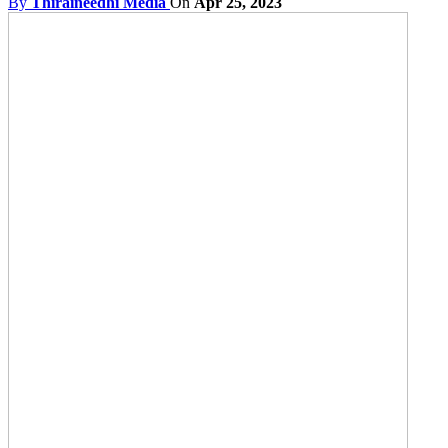
By
Thiraineedhi Media
On
Apr 25, 2023