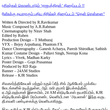
ரசிகர்கள் கொண்டாடும் ‘ராஜபுத்திரன்’ திரைப்படம் !!
ரிலீசுக்கு தயாராகும் புதிய திரில்லர் திரைப்படம் “தென் சென்னை”
Written & Directed by R.Ravikumar
Music Composed by A.R.Rahman
Cinematography by Nirav Shah
Edited by Ruben
Production Design – T Muthuraj
VFX – Bejoy Arputharaj, Phantom FX
Dance Choreography – Ganesh Acharya, Paresh Shirodkar, Sathish
Kumar Costume Design – Pallavi Singh, Neeraja Kona
Lyrics – Vivek, Madhan Karky
Poster Design – Gopi Prasannaa
Produced by RD Raja
Banner – 24AM Studios
Release – KJR Studios
சிவகார்த்திகேயன் மற்றும் ரகுல் ப்ரீத் சிங் ஆகியோர் முக்கிய
வேடங்களில் நடித்துள்ள, ஆர். ரவி குமார் இயக்கத்தில்,
ஏ.ஆர்.ரஹ்மான் இசையில், 24 AM ஸ்டுடியோஸ் தயாரிப்பில், KJR
ஸ்டுடியோஸ்-இன் பிரம்மாண்ட வெளியீடான ‘அயலான்’ இந்த வருட
தீபாவளி பண்டிகைக்கு வெளியாகிறது.
இது குறித்து KJR ஸ்டுடியோஸ், கோட்டபாடி ஜே ராஜேஷ் பேசுகையில்: