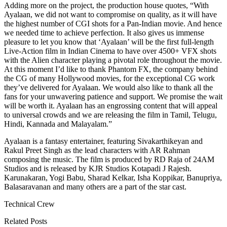
Adding more on the project, the production house quotes, “With
Ayalaan, we did not want to compromise on quality, as it will have
the highest number of CGI shots for a Pan-Indian movie. And hence
we needed time to achieve perfection. It also gives us immense
pleasure to let you know that ‘Ayalaan’ will be the first full-length
Live-Action film in Indian Cinema to have over 4500+ VFX shots
with the Alien character playing a pivotal role throughout the movie.
At this moment I’d like to thank Phantom FX, the company behind
the CG of many Hollywood movies, for the exceptional CG work
they’ve delivered for Ayalaan. We would also like to thank all the
fans for your unwavering patience and support. We promise the wait
will be worth it. Ayalaan has an engrossing content that will appeal
to universal crowds and we are releasing the film in Tamil, Telugu,
Hindi, Kannada and Malayalam.”
Ayalaan is a fantasy entertainer, featuring Sivakarthikeyan and
Rakul Preet Singh as the lead characters with AR Rahman
composing the music. The film is produced by RD Raja of 24AM
Studios and is released by KJR Studios Kotapadi J Rajesh.
Karunakaran, Yogi Babu, Sharad Kelkar, Isha Koppikar, Banupriya,
Balasaravanan and many others are a part of the star cast.
Technical Crew
Related Posts