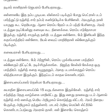
நடிகர் காளிதாஸ் ஜெயராம் பேசியதாவது..
என்னாலயே இத நம்ப முடியல. விஸ்காம் படிக்கும் போது மெட்ராஸ் படம்
பார்த்துட்டு ரஞ்சித் சார் நம்பர் கண்டுபிடிச்சு பேசினேன். அவருக்கு நான்
யாருனு கூட தெரியாது. ஆனா ரொம்ப நேரம் படம் பத்தி பேசினாரு. அவர்
படத்துல நடிப்பேன்னு கனவுல கூட நினைக்கல. ரொம்ப சந்தோசமா
இருக்கு. ரஞ்சித் சாருக்கு நன்றி. படத்துல என்னோட பேர் இனியன் இந்த
கதாப்பாத்திரம் என்னோட ரியல் லைஃப் மாதிரிதான் எல்லோருக்கும்
பிடிக்கும்.
கலையரசன் பேசியதாவது….
படத்துல என்னோட பேர் அர்ஜூன், ரொம்ப முக்கியமான பாத்திரம்
எல்லோரும் திட்டிட்டே நடிச்சிருக்காங்க. நிஜத்த கேள்வி கேக்கற ஒரு
பாத்திரம். ரஞ்சித் கதை எழுதுறதும், அதை படமாக்கறதும் ரொம்ப
வித்தியாசமா இருக்கும். இந்தப்படம் காதல கொண்டாடும்.
இசையமைப்பாளர் தென்மா பேசியதாவது…
சுயாதீன இசையமைப்பில் 15 வருடங்களாக இருக்கேன். ரஞ்சித் சார்
சந்தித்த பிறகு வாழ்க்கை மாறிவிட்டது. இது எனது நாலாவது படம் ஆனால்
ரஞ்சித் சார் எனக்கு பெரிய அறிமுகம் கொடுத்து விட்டார். அவர் நிறைய
பேருக்கு அறிமுகம் தந்துள்ளார். பாடகர் அறிவு மெயின் ஸ்ட்ரீமில்
கொண்டாடப்படுவது அவரால் தான். என் இசையே கொஞ்சம்