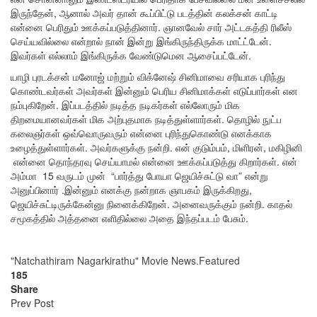
இருந்தேன், ஆனால் அவர் தான் கூப்பிட்டு படத்தின் கலக்சன் காட்டி
என்னை பெரிதும் ஊக்கப்படுத்தினார். ஞானவேல் சார் அட்டகத்தி ரிலீஸ்
செய்யவில்லை என்றால் நான் இன்று இங்கிருந்திருக்க மாட்ட்டேன்.
இவர்கள் எல்லாம் இங்கிருக்க வேண்டுமென ஆசைப்பட்டேன்.
யாழி புரடக்சன் மனோஜ் மற்றும் விக்னேஷ் சினிமாவை சரியாக புரிந்து
கொண்டவர்கள் அவர்கள் இன்னும் பெரிய சினிமாக்கள் எடுப்பார்கள் என
நம்புகிறேன். இப்படத்தில் நடித்த நடிகர்கள் எல்லோரும் மிக
திறமையானவர்கள் மிக அற்புதமாக நடித்துள்ளார்கள். தொழில் நுட்ப
கலைஞர்கள் ஒவ்வொருவரும் என்னை புரிந்துகொண்டு எனக்காக
உழைத்துள்ளார்கள். அவர்களுக்கு நன்றி. என் குடும்பம், மிளிரன், மகிழினி
என்னை தொந்தரவு செய்யாமல் என்னை ஊக்கப்படுத்து கிறார்கள். என்
அம்மா 15 வருடம் முன் “பார்த்து போயா ஜெயிச்சுட்டு வா” என்று
அனுப்பினார் .இன்னும் எனக்கு நன்றாக ஞாபகம் இருக்கிறது,
ஜெயிச்சுட்டிருக்கேன்னு நினைக்கிறேன். அனைவருக்கும் நன்றி. காதல்
சமூகத்தில் அத்தனை எளிதில்லை அதை இந்தப்படம் பேசும்.
"Natchathiram Nagarkirathu" Movie News.
Featured
185
Share
Prev Post