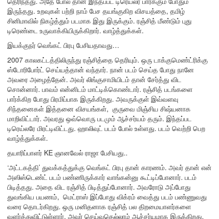
தெரிந்தது. அதே போல் தான் இந்தப்பட டிரெய்லர் பார்க்கும் போதும்
இருந்தது. உறவுகள் பற்றி நாம் பேச தயங்குகிற விசயத்தை, தமிழ்
சினிமாவில் நிகழ்த்தும் படமாக இது இருக்கும். ரஞ்சித் மீண்டும் புது
டிரெண்டை உருவாக்கியிருக்கிறார். வாழ்த்துக்கள்.
இயக்குநர் வெங்கட் பிரபு பேசியதாவது…
2007 காலகட்டத்திலிருந்து ரஞ்சித்தை தெரியும். ஒரு டாக்குமெண்ட்ரிக்கு
ஸ்டோரிபோர்ட் செய்யத்தான் வந்தார். நான் படம் செய்த போது நானே
அவரை அழைத்தேன். அவர் லிங்குசாமியிடம் தான் சேர்த்து விட
சொன்னார். பாவம் என்னிடம் மாட்டிக்கொண்டார். ரஞ்சித் படங்களை
பார்க்கிற போது பிரமிப்பாக இருக்கிறது. அவருக்குள் இவ்வளவு
சிந்தனைகள் இத்தனை விசயங்கள், குருவை மிஞ்சிய சிஷ்யனாக
மாறிவிட்டார். அவரது ஒவ்வொரு படமும் ஆச்சர்யம் தரும். இந்தப்பட
டிரெய்லரே மிரட்டிவிட்டது. ஹாலிவுட் படம் போல் உள்ளது. படம் வெற்றி பெற
வாழ்த்துக்கள்.
தயாரிப்பாளர் KE ஞானவேல் ராஜா பேசியது..
‘அட்டகத்தி’ துவக்கத்துக்கு வெங்கட் பிரபு தான் காரணம். அவர் தான் என்
அஸிஸ்டெண்ட் படம் பண்ணிருக்கார் வாங்கன்னு கூட்டிப்போனார். படம்
பிடித்தது. அதை விட ரஞ்சித் பிடித்துப்போனார். அவரோடு அப்போது
துவங்கிய பயணம், மெட்ராஸ் இப்போது விக்ரம் வைத்து படம் பண்ணுவது
வரை தொடர்கிறது. ஒரு மனிதனாக ரஞ்சித் பல திறமையாளர்களை
வளர்த்துவிட்டுள்ளார். அவர் செய்வதெல்லாம் ஆச்சர்யமாக இருக்கிறது.