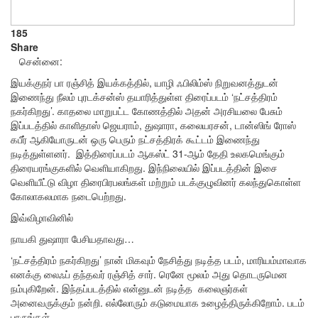
185
Share
சென்னை:
இயக்குநர் பா ரஞ்சித் இயக்கத்தில், யாழி ஃபிலிம்ஸ் நிறுவனத்துடன்
இணைந்து நீலம் புரடக்சன்ஸ் தயாரித்துள்ள திரைப்படம் ‘நட்சத்திரம்
நகர்கிறது’. காதலை மாறுபட்ட கோணத்தில் அதன் அரசியலை பேசும்
இப்படத்தில் காளிதாஸ் ஜெயராம், துஷாரா, கலையரசன், டான்ஸிங் ரோஸ்
கபீர் ஆகியோருடன் ஒரு பெரும் நட்சத்திரக் கூட்டம் இணைந்து
நடித்துள்ளனர். இத்திரைப்படம் ஆகஸ்ட் 31-ஆம் தேதி உலகமெங்கும்
திரையரங்குகளில் வெளியாகிறது. இந்நிலையில் இப்படத்தின் இசை
வெளியீட்டு விழா திரைபிரபலங்கள் மற்றும் படக்குழுவினர் கலந்துகொள்ள
கோலாகலமாக நடைபெற்றது.
இவ்விழாவினில்
நாயகி துஷாரா பேசியதாவது…
‘நட்சத்திரம் நகர்கிறது’ நான் மிகவும் நேசித்து நடித்த படம், மாரியம்மாவாக
எனக்கு லைஃப் தந்தவர் ரஞ்சித் சார். ரெனே மூலம் அது தொடருமென
நம்புகிறேன். இந்தப்படத்தில் என்னுடன் நடித்த கலைஞர்கள்
அனைவருக்கும் நன்றி. எல்லோரும் கடுமையாக உழைத்திருக்கிறோம். படம்
பாருங்கள்.