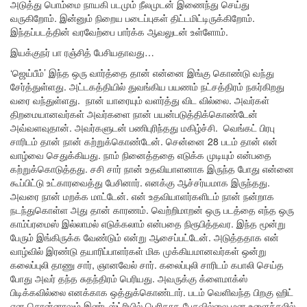
அடுத்து பொம்மை நாயகி படமும் நீலமுடன் இணைந்து செய்து
வருகிறோம். இன்னும் நிறைய படைப்புகள் திட்டமிட்டிருக்கிறோம்.
இந்தப்படத்தின் வரவேற்பை பார்க்க ஆவலுடன் உள்ளோம்.
இயக்குநர் பா ரஞ்சித் பேசியதாவது…
‘ஜெய்பீம்’ இந்த ஒரு வார்த்தை தான் என்னை இங்கு கொண்டு வந்து
சேர்த்துள்ளது. அட்டகத்தியில் துவங்கிய பயணம் நட்சத்திரம் நகர்கிறது
வரை வந்துள்ளது. நான் யாரையும் வளர்த்து விட வில்லை. அவர்கள்
திறமையானவர்கள் அவர்களை நான் பயன்படுத்திக்கொண்டேன்
அவ்வளவுதான். அவர்களுடன் பணிபுரிந்தது மகிழ்ச்சி. வெங்கட் பிரபு
சாரிடம் தான் நான் கற்றுக்கொண்டேன். சென்னை 28 படம் தான் என்
வாழ்வை செதுக்கியது. நாம் நினைத்ததை எடுக்க முடியும் என்பதை
கற்றுக்கொடுத்தது. சசி சார் நான் உதவியாளனாக இருந்த போது என்னை
கூப்பிட்டு உட்காரவைத்து பேசினார். எனக்கு ஆச்சர்யமாக இருந்தது.
அவரை நான் மறக்க மாட்டேன். என் உதவியாளர்களிடம் நான் நன்றாக
நடந்துகொள்ள அது தான் காரணம். வெற்றிமாறன் ஒரு படத்தை எந்த ஒரு
காம்ப்ரமைஸ் இல்லாமல் எடுக்கலாம் என்பதை நிரூபித்தவர. இந்த மூன்று
பேரும் இங்கிருக்க வேண்டும் என்று ஆசைப்பட்டேன். அடுத்ததாக என்
வாழ்வில் இரண்டு தயாரிப்பாளர்கள் மிக முக்கியமானவர்கள் ஒன்று
கலைப்புலி தாணு சார், ஞானவேல் சார். கலைப்புலி சாரிடம் கபாலி செய்த
போது அவர் தந்த சுதந்திரம் பெரியது. அவருக்கு க்ளைமாக்ஸ்
பிடிக்கவில்லை எனக்காக ஒத்துக்கொண்டார். படம் வெளிவந்த பிறகு ஹிட்
என சொன்னாலும் இண்டஸ்ட்ரியில் பெரிதாக பேசவில்லை மன உளைச்சலில்