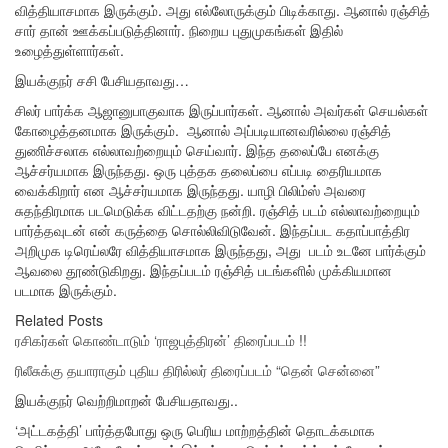
வித்தியாசமாக இருக்கும். அது எல்லோருக்கும் பிடிக்காது. ஆனால் ரஞ்சித்
சார் தான் ஊக்கப்படுத்தினார். நிறைய புதுமுகங்கள் இதில்
உழைத்துள்ளார்கள்.
இயக்குநர் சசி பேசியதாவது…
சிலர் பார்க்க ஆஜானுபாகுவாக இருப்பார்கள். ஆனால் அவர்கள் செயல்கள்
கோழைத்தனமாக இருக்கும். ஆனால் அப்படியானவரில்லை ரஞ்சித்
துணிச்சலாக எல்லாவற்றையும் செய்வார். இந்த தலைப்பே எனக்கு
ஆச்சர்யமாக இருந்தது. ஒரு புத்தக தலைப்பை எப்படி தைரியமாக
வைக்கிறார் என ஆச்சர்யமாக இருந்தது. யாழி பிலிம்ஸ் அவரை
சுதந்திரமாக படமெடுக்க விட்டதற்கு நன்றி. ரஞ்சித் படம் எல்லாவற்றையும்
பார்த்தவுடன் என் கருத்தை சொல்லிவிடுவேன். இந்தப்பட கதாப்பாத்திர
அறிமுக டிரெய்லரே வித்தியாசமாக இருந்தது, அது படம் உடனே பார்க்கும்
ஆவலை தூண்டுகிறது. இந்தப்படம் ரஞ்சித் படங்களில் முக்கியமான
படமாக இருக்கும்.
Related Posts
ரசிகர்கள் கொண்டாடும் ‘ராஜபுத்திரன்’ திரைப்படம் !!
ரிலீசுக்கு தயாராகும் புதிய திரில்லர் திரைப்படம் “தென் சென்னை”
இயக்குநர் வெற்றிமாறன் பேசியதாவது..
‘அட்டகத்தி’ பார்த்தபோது ஒரு பெரிய மாற்றத்தின் தொடக்கமாக