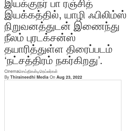
இயக்குநர் பா ரஞ்சித்
இயக்கத்தில், யாழி ஃபிலிம்ஸ்
நிறுவனத்துடன் இணைந்து
நீலம் புரடக்சன்ஸ்
தயாரித்துள்ள திரைப்படம்
‘நட்சத்திரம் நகர்கிறது’.
Cinema
செய்திகள்
டிரெய்லர்கள்
By
Thiraineedhi Media
On
Aug 23, 2022