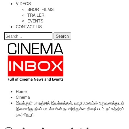
VIDEOS
SHORTFILMS
TRAILER
EVENTS
CONTACT US
Home
Cinema
இயக்குநர் பா ரஞ்சித் இயக்கத்தில், யாழி ஃபிலிம்ஸ் நிறுவனத்துடன்
இணைந்து நீலம் புரடக்சன்ஸ் தயாரித்துள்ள திரைப்படம் ‘நட்சத்திரம்
நகர்கிறது’.