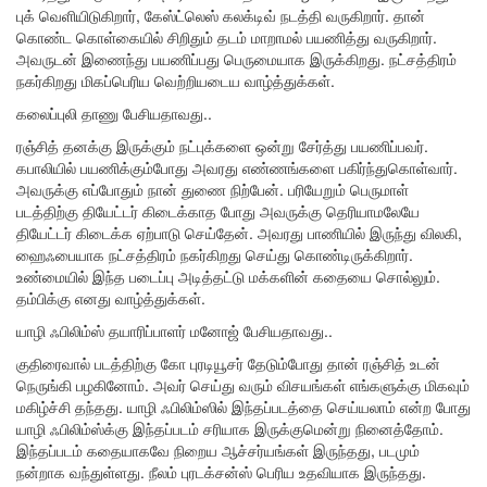
புக் வெளியிடுகிறார், கேஸ்ட்லெஸ் கலக்டிவ் நடத்தி வருகிறார். தான்
கொண்ட கொள்கையில் சிறிதும் தடம் மாறாமல் பயணித்து வருகிறார்.
அவருடன் இணைந்து பயணிப்பது பெருமையாக இருக்கிறது. நட்சத்திரம்
நகர்கிறது மிகப்பெரிய வெற்றியடைய வாழ்த்துக்கள்.
கலைப்புலி தாணு பேசியதாவது..
ரஞ்சித் தனக்கு இருக்கும் நட்புக்களை ஒன்று சேர்த்து பயணிப்பவர்.
கபாலியில் பயணிக்கும்போது அவரது எண்ணங்களை பகிர்ந்துகொள்வார்.
அவருக்கு எப்போதும் நான் துணை நிற்பேன். பரியேறும் பெருமாள்
படத்திற்கு தியேட்டர் கிடைக்காத போது அவருக்கு தெரியாமலேயே
தியேட்டர் கிடைக்க ஏற்பாடு செய்தேன். அவரது பாணியில் இருந்து விலகி,
ஹைஃபையாக நட்சத்திரம் நகர்கிறது செய்து கொண்டிருக்கிறார்.
உண்மையில் இந்த படைப்பு அடித்தட்டு மக்களின் கதையை சொல்லும்.
தம்பிக்கு எனது வாழ்த்துக்கள்.
யாழி ஃபிலிம்ஸ் தயாரிப்பாளர் மனோஜ் பேசியதாவது..
குதிரைவால் படத்திற்கு கோ புரடியூசர் தேடும்போது தான் ரஞ்சித் உடன்
நெருங்கி பழகினோம். அவர் செய்து வரும் விசயங்கள் எங்களுக்கு மிகவும்
மகிழ்ச்சி தந்தது. யாழி ஃபிலிம்ஸில் இந்தப்படத்தை செய்யலாம் என்ற போது
யாழி ஃபிலிம்ஸ்க்கு இந்தப்படம் சரியாக இருக்குமென்று நினைத்தோம்.
இந்தப்படம் கதையாகவே நிறைய ஆச்சர்யங்கள் இருந்தது, படமும்
நன்றாக வந்துள்ளது. நீலம் புரடக்சன்ஸ் பெரிய உதவியாக இருந்தது.