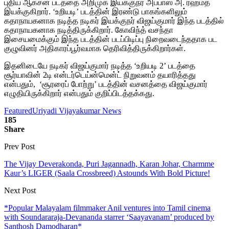
புதிய ஆக்சன் படத்தை அறிமுக இயக்குநர் அப்பாஸ் அ. ரஹமத்
இயக்குகிறார். ‘உறியடி’ படத்தின் இரண்டு பாகங்களிலும்
கதாநாயகனாக நடித்த நடிகர் இயக்குநர் விஜய்குமார் இந்த படத்தில்
கதாநாயகனாக நடித்திருக்கிறார். கோவிந்த் வசந்தா
இசையமைக்கும் இந்த படத்தின் படப்பிடிப்பு நிறைவடைந்ததாக பட
குழுவினர் அதிகாரப்பூர்வமாக தெரிவித்திருக்கிறார்கள்.
இதனிடையே நடிகர் விஜய்குமார் நடித்த ‘உறியடி 2’ படத்தை
சூர்யாவின் 2டி என்டர்டெய்ன்மென்ட் நிறுவனம் தயாரித்தது
என்பதும், ‘சூரரைப் போற்று’ படத்தின் வசனத்தை விஜய்குமார்
எழுதியிருக்கிறார் என்பதும் குறிப்பிடத்தக்கது.
Featured
Uriyadi Vijayakumar News
185
Share
Prev Post
The Vijay Deverakonda, Puri Jagannadh, Karan Johar, Charmme
Kaur’s LIGER (Saala Crossbreed) Astounds With Bold Picture!
Next Post
*Popular Malayalam filmmaker Anil ventures into Tamil cinema
with Soundararaja-Devananda starrer ‘Saayavanam’ produced by
Santhosh Damodharan*