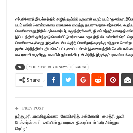
எச்.வினோத் இயக்கத்தில் அஜித் நடிப்பில் உருவாகி வரும் படம் ‘துணிவு’. 
படம் வங்கி கொள்ளையை மையமாக வைத்து தயாராவதாக ஏற்கனவே கூறப்பட்ட
வெளியானது.இதில் மஞ்சுவாரியர், சமுத்திரக்கனி, ஜி.எம்.சுந்தர், மகாநதி சங
இப்படத்தின் தமிழ்நாடு வெளியீட்டு உரிமையை உதயநிதி ஸ்டாலினின் ரெட் ஜ
வெளியாகவுள்ளது. இதனிடையே அஜித் வெளிநாடுகளுக்கு சுற்றுலா சென்ற 
முன்பு அஜித்தின் புதிய கெட்டப் புகைப்படங்கள் இணையத்தில் வெளியாகி 
வைரலாகி வருகிறது. கையில் துப்பாக்கியுடன் அஜித் இருக்கும் புகைப்படங்க
"THUNIVU" MOVIE NEWS
Featured
Share
PREV POST
நந்தமுரி பாலகிருஷ்ணா- கோபிசந்த் மலினேனி- மைத்ரி மூவி
மேக்கர்ஸ் கூட்டணியில் தயாரான திரைப்படம் ‘வீர சிம்ஹா
ரெட்டி’