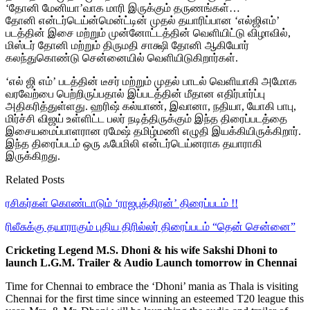
‘தோனி மேனியா’வாக மாரி இருக்கும் தருணங்கள்…
தோனி என்டர்டெய்ன்மென்ட்டின் முதல் தயாரிப்பான ‘எல்ஜிஎம்’
படத்தின் இசை மற்றும் முன்னோட்டத்தின் வெளியிட்டு விழாவில்,
மிஸ்டர் தோனி மற்றும் திருமதி சாக்ஷி தோனி ஆகியோர்
கலந்துகொண்டு சென்னையில் வெளியிடுகிறார்கள்.
‘எல் ஜி எம்’ படத்தின் டீசர் மற்றும் முதல் பாடல் வெளியாகி அமோக
வரவேற்பை பெற்றிருப்பதால் இப்படத்தின் மீதான எதிர்பார்ப்பு
அதிகரித்துள்ளது. ஹரிஷ் கல்யாண், இவானா, நதியா, யோகி பாபு,
மிர்ச்சி விஜய் உள்ளிட்ட பலர் நடித்திருக்கும் இந்த திரைப்படத்தை
இசையமைப்பாளரான ரமேஷ் தமிழ்மணி எழுதி இயக்கியிருக்கிறார்.
இந்த திரைப்படம் ஒரு ஃபேமிலி என்டர்டெய்னராக தயாராகி
இருக்கிறது.
Related Posts
ரசிகர்கள் கொண்டாடும் ‘ராஜபுத்திரன்’ திரைப்படம் !!
ரிலீசுக்கு தயாராகும் புதிய திரில்லர் திரைப்படம் “தென் சென்னை”
Cricketing Legend M.S. Dhoni & his wife Sakshi Dhoni to
launch L.G.M. Trailer & Audio Launch tomorrow in Chennai
Time for Chennai to embrace the ‘Dhoni’ mania as Thala is visiting
Chennai for the first time since winning an esteemed T20 league this