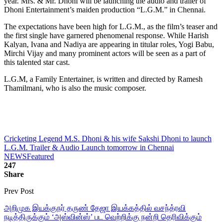
year. Mrs. & Mr. Dhoni will be launching the audio and trailer of
Dhoni Entertainment’s maiden production “L.G.M.” in Chennai.
The expectations have been high for L.G.M., as the film’s teaser and
the first single have garnered phenomenal response. While Harish
Kalyan, Ivana and Nadiya are appearing in titular roles, Yogi Babu,
Mirchi Vijay and many prominent actors will be seen as a part of
this talented star cast.
L.G.M, a Family Entertainer, is written and directed by Ramesh
Thamilmani, who is also the music composer.
Cricketing Legend M.S. Dhoni & his wife Sakshi Dhoni to launch
L.G.M. Trailer & Audio Launch tomorrow in Chennai
NEWS
Featured
247
Share
Prev Post
அறிமுக இயக்குநர் தருண் தேஜா இயக்கத்தில் வசந்த்ரவி
நடித்திருக்கும் ‘அஸ்வின்ஸ்’ பட வெற்றிக்கு நன்றி தெரிவிக்கும்