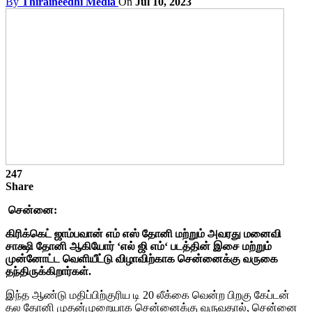
By
Thiraineedhi Media
On
Jul 10, 2023
247
Share
சென்னை:
கிரிக்கெட்
ஜாம்பவான்
எம்
எஸ்
தோனி
மற்றும்
அவரது
மனைவி
சாக்ஷி
தோனி
ஆகியோர்
‘
எல்
ஜி
எம்
‘
படத்தின்
இசை
மற்றும்
முன்னோட்ட
வெளியீட்டு
விழாவிற்காக
சென்னைக்கு
வருகை
தந்திருக்கிறார்கள்
.
இந்த ஆண்டு மதிப்பிற்குரிய டி 20 லீக்கை வென்ற பிறகு கேப்டன்
தல தோனி முதன்முறையாக சென்னைக்கு வருவதால், சென்னை