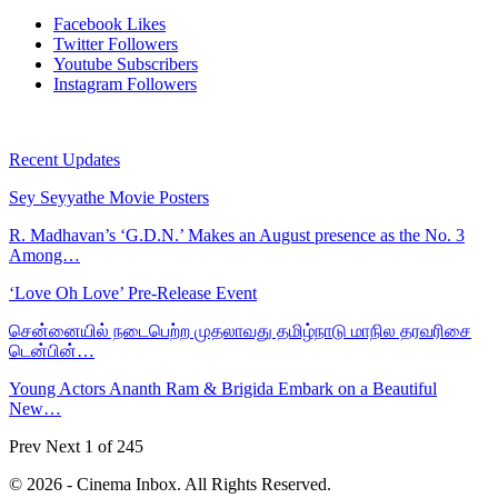
Facebook
Likes
Twitter
Followers
Youtube
Subscribers
Instagram
Followers
Recent Updates
Sey Seyyathe Movie Posters
R. Madhavan’s ‘G.D.N.’ Makes an August presence as the No. 3
Among…
‘Love Oh Love’ Pre-Release Event
சென்னையில் நடைபெற்ற முதலாவது தமிழ்நாடு மாநில தரவரிசை
டென்பின்…
Young Actors Ananth Ram & Brigida Embark on a Beautiful
New…
Prev
Next
1 of 245
© 2026 - Cinema Inbox. All Rights Reserved.