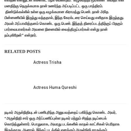
எளிதில் என்னுடன் கனெக்ட் ஆக வேண்டும். ‘கழுவேத்தி மூர்க்கன்’ கவிதா என்
மனதிற்கு நெருக்கமாக நான் உணர்ந்த அப்படிப்பட்ட ஒரு பாத்திரம்.
திண்டுக்கல்லில் உள்ள ஒரு வழக்கமான கிராமத்து பெண். நான் அதே
பின்னணியில் இருந்து வந்ததால், இந்த கேரக்டரை செய்வது எளிதாக இருந்தது.
அவள் அப்பாவித்தனம் கொண்ட ஒரு பெண். இந்தத் திரைப்படத்திற்குப் பிறகும்
பார்வையாளர்கள் அவளை நினைவில் வைத்திருப்பார்கள் என்று நான்
நம்புகிறேன்” என்றார்.
RELATED POSTS
Actress Trisha
Actress Huma Qureshi
நடிகர் அருள்நிதியுடன் பணிபுரிந்த அனுபவத்தைப் பகிர்ந்து கொண்ட அவர்,
“அருள்நிதி சார் ஒரு அர்ப்பணிப்புள்ள நடிகர் மற்றும் சிறந்த நடிப்பைக்
கொடுத்துள்ளார். பொதுவாக, அவரது படங்களில் காதல் காட்சிகள் பெரிதாக
இருக்காது. ஆனால், இந்தப் படத்தில் எனக்கும் அருள்நிதி சாருக்கும்