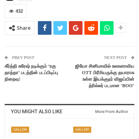
432
Share
PREV POST
NEXT POST
கீர்த்தி சுரேஷ் நடிக்கும் ‘ரகு
ஜியோ சினிமாவில் உலகளாவிய
தாத்தா’ படத்தின் படப்பிடிப்பு
OTT பிரீமியருக்கு தயாராக
நிறைவு!
உள்ள இயக்குநர் விஜய்யின்
த்ரில்லர் படமான ‘BOO’
YOU MIGHT ALSO LIKE
More From Author
GALLERY
GALLERY