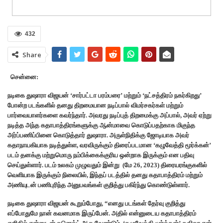
432
Share
சென்னை:
நடிகை துஷாரா விஜயன் ‘சார்பட்டா பரம்பரை’ மற்றும் ‘நட்சத்திரம் நகர்கிறது’
போன்ற படங்களில் தனது திறமையான நடிப்பால் விமர்சகர்கள் மற்றும்
பார்வையாளர்களை கவர்ந்தார். அவரது நடிப்புத் திறமைக்கு அப்பால், அவர் ஏற்று
நடித்த அந்த கதாபாத்திரங்களுக்கு ஆன்மாவை கொடுப்பதற்காக மிகுந்த
அர்ப்பணிப்பினை கொடுத்தார் துஷாரா. அருள்நிதிக்கு ஜோடியாக அவர்
கதாநாயகியாக நடித்துள்ள, வரவிருக்கும் திரைப்படமான ‘கழுவேத்தி மூர்க்கன்’
படம் தனக்கு மற்றுமொரு நம்பிக்கைக்குரிய ஒன்றாக இருக்கும் என பதிவு
செய்துள்ளார். படம் உலகம் முழுவதும் இன்று (மே 26, 2023) திரையரங்குகளில்
வெளியாக இருக்கும் நிலையில், இந்தப் படத்தில் தனது கதாபாத்திரம் மற்றும்
அணியுடன் பணிபுரிந்த அனுபவங்கள் குறித்து பகிர்ந்து கொண்டுள்ளார்.
நடிகை துஷாரா விஜயன் கூறும்போது, “எனது படங்கள் தேர்வு குறித்து
எப்போதுமே நான் கவனமாக இருப்பேன். அதில் என்னுடைய கதாபாத்திரம்