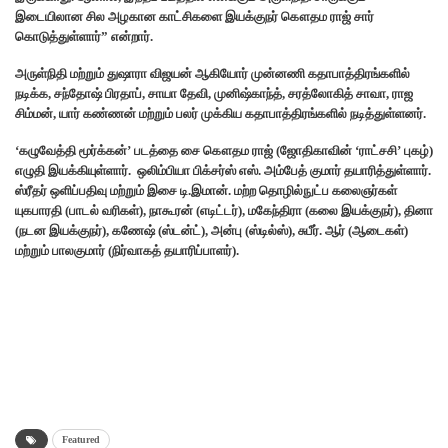
இடையிலான சில அழகான காட்சிகளை இயக்குநர் கௌதம ராஜ் சார்
கொடுத்துள்ளார்” என்றார்.
அருள்நிதி மற்றும் துஷாரா விஜயன் ஆகியோர் முன்னணி கதாபாத்திரங்களில்
நடிக்க, சந்தோஷ் பிரதாப், சாயா தேவி, முனிஷ்காந்த், சரத்லோகித் சாவா, ராஜ
சிம்மன், யார் கண்ணன் மற்றும் பலர் முக்கிய கதாபாத்திரங்களில் நடித்துள்ளனர்.
‘கழுவேத்தி மூர்க்கன்’ படத்தை சை கௌதம ராஜ் (ஜோதிகாவின் ‘ராட்சசி’ புகழ்)
எழுதி இயக்கியுள்ளார். ஒலிம்பியா பிக்சர்ஸ் எஸ். அம்பேத் குமார் தயாரித்துள்ளார்.
ஸ்ரீதர் ஒளிப்பதிவு மற்றும் இசை டி.இமான். மற்ற தொழில்நுட்ப கலைஞர்கள்
யுகபாரதி (பாடல் வரிகள்), நாகூரன் (எடிட்டர்), மகேந்திரா (கலை இயக்குநர்), தினா
(நடன இயக்குநர்), கணேஷ் (ஸ்டன்ட்), அன்பு (ஸ்டில்ஸ்), சுபீர். ஆர் (ஆடைகள்)
மற்றும் பாலகுமார் (நிர்வாகத் தயாரிப்பாளர்).
Featured