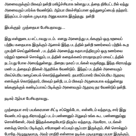
அனைவருக்கும் மிகவும் நன்றி மகிழ்ச்சியாக உள்ளது படத்தை தியேட்டரில் வந்து
அனைவரும் பார்க்க வேண்டும். ஆர்யா மிகச்சிறப்பான ஒத்துழைப்பைத் தந்தார்.
இந்தப்படம் மறக்க முடியாத அனுபவமாக இருந்தது. நன்றி
இயக்குநர் முத்தையா பேசியதாவது…
இது என்னுடைய எட்டாவது படம். எனது அனைத்து படங்களும் ஒரு உறவைப்
பற்றிய கதையாக இருக்கும் ஆனால் இந்த படத்தில் நன்றி உணர்வைப் பற்றிக் கூற
முயற்சி செய்துள்ளேன் , படத்தில் அனைத்து கதாபாத்திரமும் ஒரு உணர்வை
மற்றும் உறவைச் சொல்லும், படத்தின் கதைக்களம் ராமநாதபுரம் மாவட்டத்தில்
நடப்பது போல அமைந்துள்ளது , நிறைய நகரப் படங்கள் வருகிறது, இந்த கிராமத்து
மண் படத்தையும் நீங்கள் ஆதரிக்க வேண்டும். இந்தப் படத்தில் அனைவரும்
மிகப்பெரிய உழைப்பைக் கொடுத்துள்ளனர். தயாரிப்பாளர் மிகப்பெரிய ஆதரவு
எனக்குக் கொடுத்தார், மிகவும் நன்றி, படம் மிகவும் அருமையாக வந்துள்ளது
உங்களுக்குக் கண்டிப்பாகப் பிடிக்கும் அனைவரும் ஆதரவு தர வேண்டும் நன்றி.
நடிகர் ஆர்யா பேசியதாவது..
முத்தையா சார் பயங்கரமான சிட்டி சப்ஜெக்டோட என்னிடம் வந்தாரு, சார் இது
வேண்டாம் ஒரு கிராமத்துப் படம் பண்ணனும் அதுவும் உங்க கூட பண்ணனும்னு
சொன்னேன், அவர் இந்தக்கதையோடு திரும்ப வந்தாரு. அவரோட படங்கள்
எனக்கு ரொம்ப பிடிக்கும், எமோஷன் எப்பவும் சூப்பரா இருக்கும், சீன் சொல்லும்
போதே அழுதுருவாரு. அவர் மாதிரி என்னால நடிக்க முடியுமானு பயமா இருக்கும்,