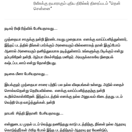
ரிலீசுக்கு தயாராகும் புதிய திரில்லர் திரைப்படம் “தென்
சென்னை”
நடிகர் ரிஷி ரித்விக் பேசியதாவது…
முத்தையா சாருக்கு நன்றி இரண்டாவது முறையாக எனக்கு வாய்ப்பளித்துள்ளார்,
இந்தப் படத்தில் நீங்கள் பார்க்கும் அனைவரும் வில்லனாகத் தான் இருப்போம்
ஆனால் அனைவரும் தனித்துவமாக நடித்துள்ளாம். உங்களுக்கு பிடிக்கும் என்று
நம்புகிறேன் நன்றி. ஆர்யா மிகச்சிறந்த மனிதர். அவருக்காகவே நிறையக்
கஷ்டப்படலாம் என்று தோன்றியது.
நடிகை மீனா பேசியதாவது…
இயக்குநர் முத்தையா சாரை பற்றிப் பல நல்ல விஷயங்கள் உள்ளது. அதில் எதைச்
சொல்வதென்று தெரியவில்லை. எனக்கு வாய்ப்பளித்ததற்கு நன்றி
கூறிக்கொள்கிறேன். இந்தப்படத்தில் எனக்கு நல்ல அனுபவம் கிடைத்தது. படம்
வெற்றி பெற வாழ்த்துக்கள். நன்றி
நாயகி சித்தி இதானி பேசியதாவது…
என்னுடைய முதல் படம் வெந்து தணிந்தது காடு படத்திற்கு, நீங்கள் நல்ல ஆதரவு
கொடுத்தீர்கள் அதே போல் இந்த படத்திற்கும் ஆதரவு தர வேண்டும்,