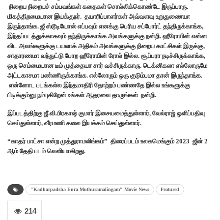
நிறைய நிறையச் சம்பவங்கள் கதைகள் சொல்லிக்கொண்டே இருப்பாரு.
மிகத்திறமையான இயக்குநர். தயாரிப்பாளர்கள் அவ்வளவு உறுதுணையா
இருந்தாங்க. ஜீ ஸ்டூடியோஸ் எப்பவும் எனக்கு பெரிய சப்போர்ட் தந்திருக்காங்க,
இந்தப்படத்துக்காகவும் தந்திருக்காங்க அவங்களுக்கு நன்றி. ஹீரோயின் என்ன
விட அவங்களுக்கு டயலாக் அதிகம் அவங்களுக்கு நிறைய காட்சிகள் இருக்கு,
சாதாரணமா வந்துட்டு போற ஹீரோயின் ரோல் இல்ல. சூப்பரா நடிச்சிருக்காங்க,
ஒரு செம்மையான டீம் முத்தையா சார் வச்சிருக்காரு. டெக்னிகலா எல்லோருமே
அட்டகாசமா பண்ணிருக்காங்க. எல்லோரும் ஒரு குடும்பமா தான் இருந்தாங்க.
என்னோட படங்கள்ல இந்தமாதிரி தோற்றம் பண்ணதே இல்ல உங்களுக்கு
பிடிக்கும்னு நம்புகிறேன் உங்கள் ஆதரவை தாருங்கள் நன்றி.
இப்படத்திற்கு ஜீ.வி.பிரகாஷ் குமார் இசையமைத்துள்ளார், வேல்ராஜ் ஒளிப்பதிவு
செய்துள்ளார், வீரமணி கலை இயக்கம் செய்துள்ளார்.
“காதர் பாட்சா என்ற முத்துராமலிங்கம்” திரைப்படம் உலகமெங்கும் 2023 ஜீன் 2
ஆம் தேதி படம் வெளியாகிறது.
"Kadharpadsha Enra Muthuramalingam" Movie News
Featured
214