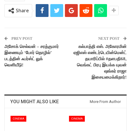
Share
PREV POST
NEXT POST
அசோக் செல்வன் – சரத்குமார்
கல்பாத்தி எஸ். அகோரமின்
இணையும் ‘போர் தொழில்’
ஏஜிஎஸ் எண்டர்டெயின்மென்ட்
படத்தின் ஃபர்ஸ்ட் லுக்
தயாரிப்பில் #தளபதி68,
வெளியீடு!
வெங்கட் பிரபு இயக்க யுவன்
ஷங்கர் ராஜா
இசையமைக்கிறார்!
YOU MIGHT ALSO LIKE
More From Author
CINEMA
CINEMA