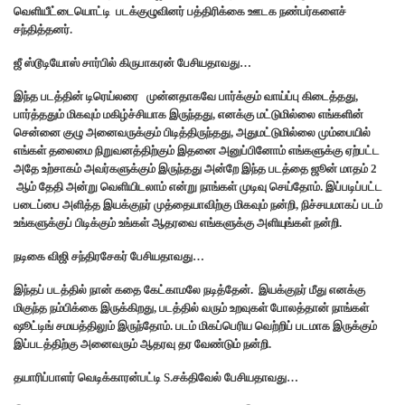
வெளியீட்டையொட்டி படக்குழுவினர் பத்திரிக்கை ஊடக நண்பர்களைச்
சந்தித்தனர்.
ஜீ ஸ்டூடியோஸ் சார்பில் கிருபாகரன் பேசியதாவது…
இந்த படத்தின் டிரெய்லரை முன்னதாகவே பார்க்கும் வாய்ப்பு கிடைத்தது,
பார்த்ததும் மிகவும் மகிழ்ச்சியாக இருந்தது, எனக்கு மட்டுமில்லை எங்களின்
சென்னை குழு அனைவருக்கும் பிடித்திருந்தது, அதுமட்டுமில்லை மும்பையில்
எங்கள் தலைமை நிறுவனத்திற்கும் இதனை அனுப்பினோம் எங்களுக்கு ஏற்பட்ட
அதே உற்சாகம் அவர்களுக்கும் இருந்தது அன்றே இந்த படத்தை ஜூன் மாதம் 2
ஆம் தேதி அன்று வெளியிடலாம் என்று நாங்கள் முடிவு செய்தோம். இப்படிப்பட்ட
படைப்பை அளித்த இயக்குநர் முத்தையாவிற்கு மிகவும் நன்றி, நிச்சயமாகப் படம்
உங்களுக்குப் பிடிக்கும் உங்கள் ஆதரவை எங்களுக்கு அளியுங்கள் நன்றி.
நடிகை விஜி சந்திரசேகர் பேசியதாவது…
இந்தப் படத்தில் நான் கதை கேட்காமலே நடித்தேன். இயக்குநர் மீது எனக்கு
மிகுந்த நம்பிக்கை இருக்கிறது, படத்தில் வரும் உறவுகள் போலத்தான் நாங்கள்
ஷூட்டிங் சமயத்திலும் இருந்தோம். படம் மிகப்பெரிய வெற்றிப் படமாக இருக்கும்
இப்படத்திற்கு அனைவரும் ஆதரவு தர வேண்டும் நன்றி.
தயாரிப்பாளர் வெடிக்காரன்பட்டி S.சக்திவேல் பேசியதாவது…