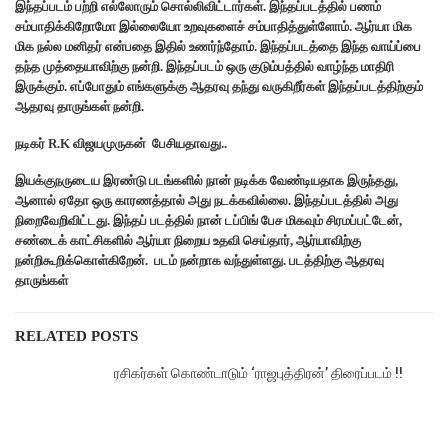
இந்தப்படம் பற்றி எல்லோரும் சொல்லிவிட்டார்கள். இந்தப்படத்தில் பணம்
சம்பாதிக்கிறோமோ இல்லையோ உறவுகளைச் சம்பாதித்துள்ளோம். ஆர்யா மிக
மிக நல்ல மனிதர் என்பதை இதில் உணர்ந்தோம். இந்தப்படத்தை இந்த வாய்ப்பை
தந்த முத்தையாவிற்கு நன்றி. இந்தப்படம் ஒரு குடும்பத்தில் வாழ்ந்த மாதிரி
இருக்கும். எப்போதும் எங்களுக்கு ஆதரவு தந்து வருகிறீர்கள் இந்தப்படத்திற்கும்
ஆதரவு தாருங்கள் நன்றி.
நடிகர் R.K விஜயமுருகன் பேசியதாவது..
இயக்குநருடைய இரண்டு படங்களில் நான் நடிக்க வேண்டியதாக இருந்தது,
ஆனால் ஏதோ ஒரு காரணத்தால் அது நடக்கவில்லை. இந்தப்படத்தில் அது
நிறைவேறிவிட்டது. இந்தப் படத்தில் நான் டப்பிங் பேச மிகவும் சிரமப்பட்டேன்,
சண்டைக் காட்சிகளில் ஆர்யா நிறைய உதவி செய்தார், ஆர்யாவிற்கு
நன்றிகூறிக்கொள்கிறேன். படம் நன்றாக வந்துள்ளது. படத்திற்கு ஆதரவு
தாருங்கள்
RELATED POSTS
ரசிகர்கள் கொண்டாடும் ‘ராஜபுத்திரன்’ திரைப்படம் !!