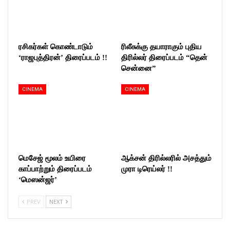
ரசிகர்கள் கொண்டாடும்
ரிலீசுக்கு தயாராகும் புதிய
‘ராஜபுத்திரன்’ திரைப்படம் !!
திரில்லர் திரைப்படம் “தென்
சென்னை”
CINEMA
CINEMA
மெசேஜ் மூலம் உயிரை
ஆக்சன் திரில்லரில் அசத்தும்
காப்பாற்றும் திரைப்படம்
முரா டிரெய்லர் !!
‘மெஸன்ஜர்’
PREV
NEXT