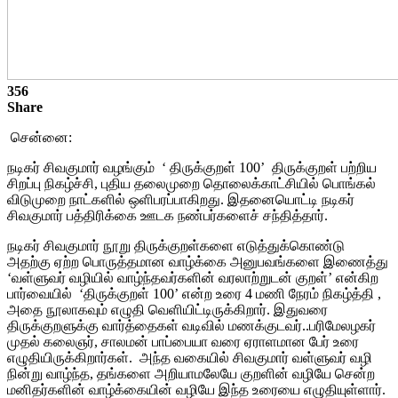
356
Share
சென்னை:
நடிகர் சிவகுமார் வழங்கும் ‘ திருக்குறள் 100’ திருக்குறள் பற்றிய
சிறப்பு நிகழ்ச்சி, புதிய தலைமுறை தொலைக்காட்சியில் பொங்கல்
விடுமுறை நாட்களில் ஒளிபரப்பாகிறது. இதனையொட்டி நடிகர்
சிவகுமார் பத்திரிக்கை ஊடக நண்பர்களைச் சந்தித்தார்.
நடிகர் சிவகுமார் நூறு திருக்குறள்களை எடுத்துக்கொண்டு
அதற்கு ஏற்ற பொருத்தமான வாழ்க்கை அனுபவங்களை இணைத்து
‘வள்ளுவர் வழியில் வாழ்ந்தவர்களின் வரலாற்றுடன் குறள்’ என்கிற
பார்வையில் ‘திருக்குறள் 100’ என்ற உரை 4 மணி நேரம் நிகழ்த்தி ,
அதை நூலாகவும் எழுதி வெளியிட்டிருக்கிறார். இதுவரை
திருக்குறளுக்கு வார்த்தைகள் வடிவில் மணக்குடவர்..பரிமேலழகர்
முதல் கலைஞர், சாலமன் பாப்பையா வரை ஏராளமான பேர் உரை
எழுதியிருக்கிறார்கள். அந்த வகையில் சிவகுமார் வள்ளுவர் வழி
நின்று வாழ்ந்த, தங்களை அறியாமலேயே குறளின் வழியே சென்ற
மனிதர்களின் வாழ்க்கையின் வழியே இந்த உரையை எழுதியுள்ளார்.