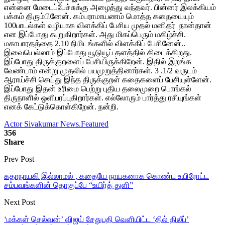
என்னை மேடைப்பேச்சுக்கு அழைத்து வந்தவர். பின்னர் இலக்கியம்
பக்கம் திரும்பினேன். கம்பராமாயணம் மொத்த கதையையும்
100பாடல்கள் வழியாக விளக்கிப் பேசிய முதல் மனிதர் நான்தான்
என இப்போது கூறுகிறார்கள். அது மிகப்பெரும் மகிழ்ச்சி.
மகாபாரதத்தை 2.10 நிமிடங்களில் விளக்கிப் பேசினேன்..
இவையெல்லாம் இப்போது யூடுயூப் தளத்தில் கிடைக்கிறது.
இப்போது திருக்குறளைப் பேசியிருக்கிறேன். இதில் இறங்க
வேண்டாம் என்று முதலில் பயமுறுத்தினார்கள். 3 .1/2 வருடம்
ஆராய்ச்சி செய்து இந்த திருக்குறள் கதைகளைப் பேசியுள்ளேன்.
இப்போது இதன் உரிமை பெற்று புதிய தலைமுறை பொங்கல்
திருநாளில் ஒளிபரப்புகிறார்கள். எல்லோரும் பார்த்து ரசியுங்கள்
எனக் கேட்டுக்கொள்கிறேன். நன்றி.
Actor Sivakumar News.
Featured
356
Share
Prev Post
கதாநாயகி இல்லாமல் , கதையே நாயகனாக கொண்ட உயிரோட்ட
சம்பவங்களின் தொகுப்பே “உயிர்த் துளி”
Next Post
‘மக்கள் செல்வன்’ விஜய் சேதுபதி வெளியிட்ட ‘தில் திலீப்’