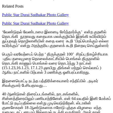
Related Posts
Public Star Durai Sudhakar Photo Gallery
Public Star Durai Sudhakar Photo Gallery
‘வேண்டுதல் வேண்டாமை இலானடி சேர்ந்தார்க்கு’ என்ற குறளில்
தொடங்கி நூறாவது கதையாக மலக்குழியில் இறங்கி உயிர்விடும்
துப்புரவுத் தொழிலாளியின் கதை வரை கூறி ‘பிறப்பொக்கும் எல்லா
உயிர்க்கும்’ என்று அதற்குரிய குறளைக் கூறி நிறைவு செய்துள்ளார்
பெரும் வரவேற்பைப் பெற்ற ‘ திருக்குறள் 100’ சிறப்பு நிகழ்ச்சியாக
புதிய தலைமுறை தொலைக்காட்சியில் பொங்கல் திருநாளில்
தொடங்கி காணும் பொங்கல் வரை தொடர்ந்து 3 நாட்கள்
(15.1.23,16.1.23, 17.1.23 ஞாயிறு ,திங்கள் மற்றும் செவ்வாய் )
ஆகிய நாட்களில் பிற்பகல் 3 மணிக்கு ஒளிபரப்பாகிறது.
இதனையொட்டி நடந்த பத்திரிக்கையாளர் சந்திப்பில் ..நடிகர்
சிவக்குமார் பேசியதாவது…
40 ஆண்டுகள் திரைப்படங்களில், நாடகங்களில்,
சின்னத்திரையிலும் பணியாற்றினேன். என் 64 வயதில் இனி மேக்கப்
போட்டு நடிப்பதில்லை என்று முடிவெடுத்தேன். ஸ்டாலின்
குணசேகரன் 18 ஆண்டுகளாக ஈரோடு புத்தக விழாவை எந்த
நுழைவு கட்டணமும் இல்லாமல் நடத்தி வருகிறார். அவர் தான்