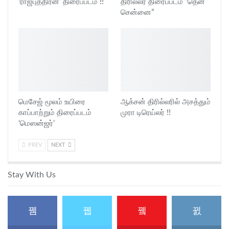
‘ராஜபுத்திரன்’ திரைப்படம் !!
திரில்லர் திரைப்படம் “தென்
சென்னை”
மெசேஜ் மூலம் உயிரை
ஆக்சன் திரில்லரில் அசத்தும்
காப்பாற்றும் திரைப்படம்
முரா டிரெய்லர் !!
‘மெஸன்ஜர்’
PREV
NEXT
Stay With Us