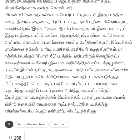
குமார், இயக்குநர் சந்தோஷ் பி ஜெயக்குமார் ஆகியோர் சிறப்பு
விருந்தினர்களாக கலந்து கொண்டனர்.
‘சீயான் 61’ என தற்காலிகமாக பெயரிடப்பட்டிருக்கும் இந்த படத்தின்
கதை, திரைக்கதையை தமிழ் பிரபா எழுத, ஒளிப்பதிவை கிஷோர் குமார்
கவனிக்கிறார். ‘இசை அசுரன்’ ஜீ. வி. பிரகாஷ் குமார் இசையமைக்கும்
இந்த படத்தை எடிட்டர் செல்வா தொகுக்கிறார். சண்டை காட்சிகளை
அன்பறிவு அமைக்க, நடனங்களை சாண்டி மேற்கொள்கிறார். இப்படத்தின்
பாடல்களை கபிலன், அறிவு, உமாதேவி ஆகியோர் எழுதுகிறார்கள். பா.
ரஞ்சித் இயக்கும் ‘சீயான் 61’ படத்தில் பணியாற்றும் தொழில்நுட்ப
கலைஞர்களை அதிகாரப்பூர்வமாக அறிவித்திருக்கும் படக்குழுவினர்,
படத்தில் இடம்பெறும் நடிகர், நடிகைகள் பற்றிய விவரங்களை விரைவில்
அதிகாரப்பூர்வமாக வெளியிடுவார்கள் என எதிர்பார்க்கப்படுகிறது.
‘அட்டக்கத்தி’, ‘மெட்ராஸ்’, ‘கபாலி’, ‘காலா’, ‘சர்பட்டா பரம்பரை’ என
தொடர்ந்து வெற்றிப் படைப்புகளை அளித்து, கவனம் ஈர்க்கும்
இயக்குநரான பா. ரஞ்சித்தின் இயக்கத்தில், முதன்முறையாக சீயான்
விக்ரம் கதையின் நாயகனாக நடிப்பதால்.., இந்த படத்திற்கு
ரசிகர்களிடையே பெரும் எதிர்பார்ப்பு ஏற்பட்டிருக்கிறது
Actor Vikram News
Featured
158