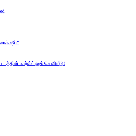
red
ளாக் ஷீப்”
 படத்தின் ஃபர்ஸ்ட் லுக் வெளியீடு!