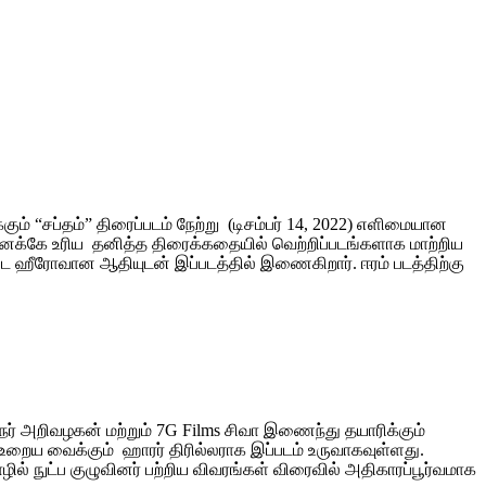
ம் “சப்தம்” திரைப்படம் நேற்று (டிசம்பர் 14, 2022) எளிமையான
 தனக்கே உரிய தனித்த திரைக்கதையில் வெற்றிப்படங்களாக மாற்றிய
ட ஹீரோவான ஆதியுடன் இப்படத்தில் இணைகிறார். ஈரம் படத்திற்கு
நர் அறிவழகன் மற்றும் 7G Films சிவா இணைந்து தயாரிக்கும்
ை உறைய வைக்கும் ஹாரர் திரில்லராக இப்படம் உருவாகவுள்ளது.
ில் நுட்ப குழுவினர் பற்றிய விவரங்கள் விரைவில் அதிகாரப்பூர்வமாக