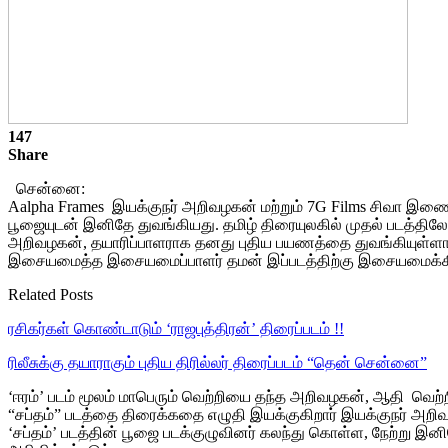
147
Share
சென்னை:
Aalpha Frames இயக்குநர் அறிவழகன் மற்றும் 7G Films சிவா இணைந்த
பூஜையுடன் இனிதே துவங்கியது. தமிழ் திரையுலகில் முதல் படத்தில
அறிவழகன், தயாரிப்பாளராக தனது புதிய பயணத்தை துவங்கியுள்ளார்
இசையமைத்த இசையமைப்பாளர் தமன் இப்படத்திற்கு இசையமைக்கி
Related Posts
ரசிகர்கள் கொண்டாடும் ‘ராஜபுத்திரன்’ திரைப்படம் !!
ரிலீசுக்கு தயாராகும் புதிய திரில்லர் திரைப்படம் “தென் சென்னை”
‘ஈரம்’ படம் மூலம் மாபெரும் வெற்றியை தந்த அறிவழகன், ஆதி வெற்
“சப்தம்” படத்தை திரைக்கதை எழுதி இயக்குகிறார் இயக்குநர் அறிவழ
‘சப்தம்’ படத்தின் பூஜை படக்குழுவினர் கலந்து கொள்ள, நேற்று இனித