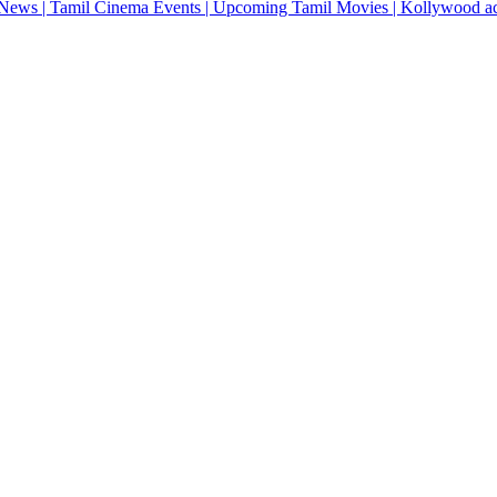
News | Tamil Cinema Events | Upcoming Tamil Movies | Kollywood actres