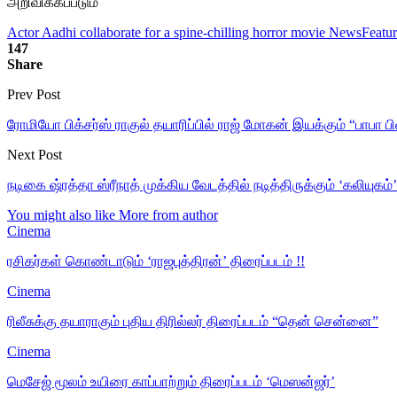
அறிவிக்கப்படும்
Actor Aadhi collaborate for a spine-chilling horror movie News
Featu
147
Share
Prev Post
ரோமியோ பிக்சர்ஸ் ராகுல் தயாரிப்பில் ராஜ் மோகன் இயக்கும் “பாபா பி
Next Post
நடிகை ஷ்ரத்தா ஸ்ரீநாத் முக்கிய வேடத்தில் நடித்திருக்கும் ‘கலியுகம்’
You might also like
More from author
Cinema
ரசிகர்கள் கொண்டாடும் ‘ராஜபுத்திரன்’ திரைப்படம் !!
Cinema
ரிலீசுக்கு தயாராகும் புதிய திரில்லர் திரைப்படம் “தென் சென்னை”
Cinema
மெசேஜ் மூலம் உயிரை காப்பாற்றும் திரைப்படம் ‘மெஸன்ஜர்’