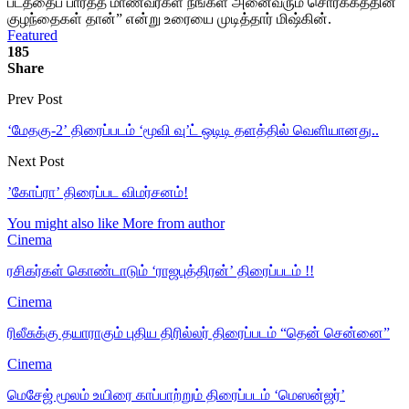
படத்தைப் பார்த்த மாணவர்கள் நீங்கள் அனைவரும் சொர்க்கத்தின்
குழந்தைகள் தான்” என்று உரையை முடித்தார் மிஷ்கின்.
Featured
185
Share
Prev Post
‘மேதகு-2’ திரைப்படம் ‘மூவி வு’ட் ஒடிடி தளத்தில் வெளியானது..
Next Post
’கோப்ரா’ திரைப்பட விமர்சனம்!
You might also like
More from author
Cinema
ரசிகர்கள் கொண்டாடும் ‘ராஜபுத்திரன்’ திரைப்படம் !!
Cinema
ரிலீசுக்கு தயாராகும் புதிய திரில்லர் திரைப்படம் “தென் சென்னை”
Cinema
மெசேஜ் மூலம் உயிரை காப்பாற்றும் திரைப்படம் ‘மெஸன்ஜர்’