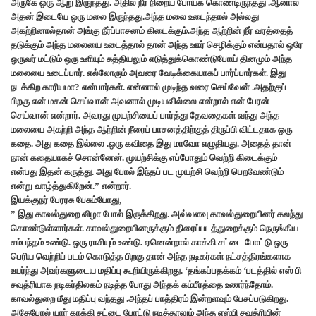
அருகே ஒரு ஆறு இருந்தது. அதில் நீர் நிறைய போய்க் கொண்டிருந்தது .ஆனால்
அதன் இடையே ஒரு மலை இருந்தது.அந்த மலை உடைந்தால் அல்லது
அகற்றினால்தான் அங்கு நீர்ப்பாசனம் கிடைக்கும்.அந்த ஆற்றின் நீர் வரத்தைத்
தடுக்கும் அந்த மலையை உடைத்தால் தான் அந்த ஊர் செழிக்கும் என்பதால் ஒரே
ஒருவர் மட்டும் ஒரு உளியும் சுத்தியலும் எடுத்துக்கொண்டுபோய் தினமும் அந்த
மலையை உடைப்பார். எல்லோரும் அவரை வேடிக்கையாகப் பார்ப்பார்கள். இது
நடக்கிற காரியமா? என்பார்கள். என்னால் முடிந்த வரை செய்வேன் .அதற்குப்
பிறகு என் மகன் செய்வான் அவனால் முடியவில்லை என்றால் என் பேரன்
செய்வான் என்றார். அவரது முயற்சியைப் பார்த்து தேவதைகள் வந்து அந்த
மலையை அகற்றி அந்த ஆற்றின் நீரைப் பாசனத்திற்குத் திருப்பி விட்டதாக ஒரு
கதை. அது கதை இல்லை .ஒரு கவிதை இது மாவோ எழுதியது. அதைத் தான்
நான் கதையாகச் சொன்னேன். முயற்சிக்கு எப்போதும் வெற்றி கிடைக்கும்
என்பது இதன் கருத்து. அது போல் இந்தப் பட முயற்சி வெற்றி பெறவேண்டும்
என்று வாழ்த்துகிறேன்.” என்றார்.
இயக்குநர் பேரரசு பேசும்போது,
” இது காவல்துறை விழா போல் இருக்கிறது. அவ்வளவு காவல்துறையினர் கலந்து
கொண்டுள்ளார்கள். காவல்துறையினருக்கும் திரைப்படத்துறைக்கும் நெருங்கிய
சம்பந்தம் உண்டு. ஒரு ராசியும் உண்டு. ஏனென்றால் காக்கி சட்டை போட்டு ஒரு
பெரிய வெற்றிப் படம் கொடுத்த பிறகு தான் அந்த நடிகர்கள் நட்சத்திரங்களாக
உயர்ந்து அவர்களுடைய மதிப்பு கூறியிருக்கிறது. ‘தங்கப்பதக்கம் ‘படத்தில் எஸ் பி
சவுத்ரியாக நடிகர்திலகம் நடித்த போது அந்தக் கம்பீரத்தை உணர்ந்தோம்.
காவல்துறை மீது மதிப்பு வந்தது .அந்தப் பாத்திரம் இன்றளவும் பேசப்படுகிறது.
அதேபோல் யார் காக்கி சட்டை போட்டு நடித்தாலும் அந்த எஸ்பி சவுத்ரியின்