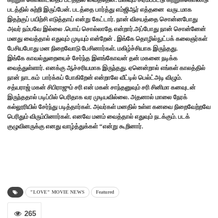
படத்தில் சுற்றி இருப்பேன். படத்தை பார்த்து எம்ஜிஆர் எத்தனை வருடமாக
இதற்குப் பயிற்சி எடுத்தாய் என்று கேட்டார். நான் விசயத்தை சொன்னபோது
அவர் நம்பவே இல்லை .பொய் சொல்லாதே என்றார்.அப்போது நான் சொன்னேன்
மனது வைத்தால் எதுவும் முடியும் என்றேன் . இங்கே தொழில்நுட்பக் கலைஞர்கள்
பேசியபோது மன நிறைவோடு பேசினார்கள். மகிழ்ச்சியாக இருந்தது.
இங்கே காவல்துறையைச் சேர்ந்த இளங்கோவன் தன் மகனை நடிக்க
வைத்துள்ளார். எனக்கு ஆச்சரியமாக இருந்தது. ஏனென்றால் எங்கள் காலத்தில்
நான் நாடகம் பார்க்கப் போகிறேன் என்றாலே வீட்டில் பெல்ட்அடி விழும்.
சத்யராஜ் மகன் சிபிராஜும் சரி என் மகன் சாந்தனுவும் சரி சினிமா கனவுடன்
இருந்ததால் படிப்பில் பெரிதாக வர முடியவில்லை. அதனால் மாலை நேரக்
கல்லூரியில் சேர்ந்து படித்தார்கள். அவர்கள் மனதில் உள்ள கனவை நிறைவேற்றவே
பெரிதும் விரும்பினார்கள். எனவே மனம் வைத்தால் எதுவும் நடக்கும். படக்
குழுவினருக்கு எனது வாழ்த்துக்கள் “என்று கூறினார்.
"LOVE" MOVIE NEWS
Featured
265