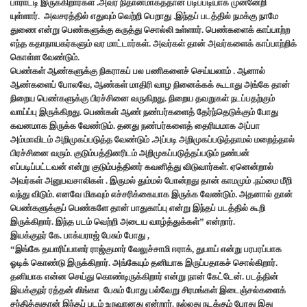
பாராட்டி இருக்கிறார்கள் .அவர் நிதானமாகத்தான் படிப்படியாக முன்னேறி
யுள்ளார். அவசரத்தில் எதுவும் வெற்றி பெறாது .இந்தப் படத்தில் நமக்கு நாமே
துணை என்று பெண்களுக்கு கருத்து சொல்லி உள்ளார். பெண்களைக் காப்பாற்ற
எந்த கதாநாயகர்களும் வர மாட்டார்கள். அவர்கள் தான் அவர்களைக் காப்பாற்றிக்
கொள்ள வேண்டும்.
பெண்கள் ஆண்களுக்கு நிகராகப் பல பணிகளைச் செய்யலாம் . ஆனால்
ஆண்களைப் போலவே, ஆண்கள் மாதிரி வாழ நினைக்கக் கூடாது அங்கே தான்
நிறைய பெண்களுக்கு பிரச்சினை வருகிறது. நிறைய தவறுகள் நடப்பதற்கும்
வாய்ப்பு இருக்கிறது. பெண்கள் ஆண் நண்பர்களைத் தேர்ந்தெடுக்கும் போது
கவனமாக இருக்க வேண்டும். தனது நண்பர்களைத் தைரியமாக அப்பா
அம்மாவிடம் அறிமுகப்படுத்த வேண்டும் .அப்படி அறிமுகப்படுத்தாமல் மறைத்தால்
பிரச்சினை வரும். குடும்பத்தினரிடம் அறிமுகப்படுத்தப்படும் நண்பன்
எப்படிப்பட்டவன் என்று குடும்பத்தினர் கவனித்து விடுவார்கள். ஏனென்றால்
அவர்கள் அனுபவசாலிகள் . இருமல் தும்மல் போன்றது தான் காமமும் .நம்மை மீறி
வந்து விடும். எனவே மிகவும் எச்சரிக்கையாக இருக்க வேண்டும். அதனால் தான்
பெண்களுக்குப் பெண்களே தான் பாதுகாப்பு என்று இந்தப் படத்தில் கூறி
இருக்கிறார். இந்த படம் வெற்றி அடைய வாழ்த்துக்கள்” என்றார்.
இயக்குநர் கே. பாக்யராஜ் பேசும் போது ,
“இங்கே தயாரிப்பாளர் ராஜ்குமார் வேலுச்சாமி ஈராக், துபாய் என்று பரபரப்பாக
ஓடிக் கொண்டு இருக்கிறார். அங்கேயும் தனியாக இருப்பதாகச் சொல்கிறார்.
தனியாக என்ன செய்து கொண்டிருக்கிறார் என்று நான் கேட்டேன். படத்தின்
இயக்குநர் ரத்தன் லிங்கா பேசும் போது பல்வேறு சிரமங்கள் இடைஞ்சல்களைக்
சந்தித்துதான் இந்தப் படம் உருவானது என்றார். நல்லது நடக்கும் போது இது