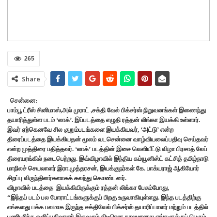
265
Share
சென்னை:
பாம்பூ ட்ரீஸ் சினிமாஸ்,அல் முராட் ,சக்தி வேல் பிக்சர்ஸ் நிறுவனங்கள் இணைந்து
தயாரித்துள்ள படம் ‘லாக்’. இப்படத்தை எழுதி ரத்தன் லிங்கா இயக்கி உள்ளார்.
இவர் ஏற்கெனவே சில குறும்படங்களை இயக்கியவர், ‘அட்டு’ என்ற
திரைப்படத்தை இயக்கியதன் மூலம் வடசென்னை வாழ்வியலைப்பதிவு செய்தவர்
என்ற முத்திரை பதித்தவர். ‘லாக்’ படத்தின் இசை வெளியீட்டு விழா பிரசாத் லேப்
திரையரங்கில் நடைபெற்றது. இவ்விழாவில் இந்திய கம்யூனிஸ்ட் கட்சித் தமிழ்நாடு
மாநிலச் செயலாளர் இரா.முத்தரசன், இயக்குநர்கள் கே. பாக்யராஜ் ஆகியோர்
சிறப்பு விருந்தினர்களாகக் கலந்து கொண்டனர்.
விழாவில் படத்தை இயக்கியிருக்கும் ரத்தன் லிங்கா பேசும்போது,
“இந்தப் படம் பல போராட்டங்களுக்குப் பிறகு உருவாகியுள்ளது. இந்த படத்திற்கு
எங்களது பக்க பலமாக இருந்த சக்திவேல் பிக்சர்ஸ் தயாரிப்பாளர் மற்றும் படத்தில்
பணிபுரிந்த ஒளிப்பதிவாளர் இருவரும் திடீரென காலமானது எங்களுக்குப் பெரும்