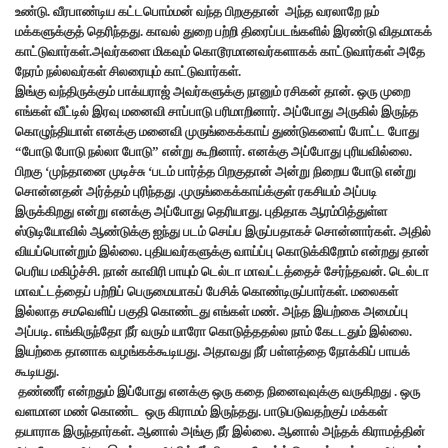
உண்டு. வீரபாண்டிய கட்டபொம்மன் வந்த பிறகுதான் அந்த வரலாறே நம்
மக்களுக்குத் தெரிந்தது. காவல் துறை பற்றி திரைப்படங்களில் இரண்டு விதமாகக்
காட்டுவார்கள்.அவர்களை மிகவும் கொடூரமானவர்களாகக் காட்டுவார்கள் அதே
நேரம் நல்லவர்கள் சிலரையும் காட்டுவார்கள்.
இங்கு வந்திருக்கும் பாக்யராஜ் அவர்களுக்கு நானும் ரசிகன் தான். ஒரு முறை
எங்கள் வீட்டில் இரவு மனைவி சாப்பாடு பரிமாறினார். அப்போது அருகில் இருந்த
கொழுந்தியாள் எனக்கு மனைவி முருங்கைக்காய் துண்டுகளைப் போட்ட போது
“போடு போடு நல்லா போடு” என்று கூறினார். எனக்கு அப்போது புரியவில்லை.
பிறகு ‘முந்தானை முடிச்சு ‘படம் பார்த்த பிறகுதான் அன்று நிறைய போடு என்று
சொன்னதன் அர்த்தம் புரிந்தது .முருங்கைக்காய்க்குள் ரகசியம் அப்படி
இருக்கிறது என்று எனக்கு அப்போது தெரியாது. புதிதாக ஆரம்பித்துள்ள
ஸ்டுடியோவில் ஆண்டுக்கு ஐந்து படம் செய்ப இருப்பதாகச் சொன்னார்கள். அதில்
வியப்பொன்றும் இல்லை. புதியவர்களுக்கு வாய்ப்பு கொடுக்கிறோம் என்றது தான்
பெரிய மகிழ்ச்சி. நான் காவிரி பாயும் டெல்டா மாவட்டத்தைச் சேர்ந்தவன். டெல்டா
மாவட்டத்தைப் பற்றிப் பெருமையாகப் பேசிக் கொண்டிருப்பார்கள். மலைகள்
இல்லாத சமவெளிப் பகுதி கொண்டது எங்கள் மண். அந்த இயற்கை அமைப்பு
அப்படி. எங்கிருந்தோ நீர் வரும் யாரோ கொடுத்ததல்ல நாம் கேடடதும் இல்லை.
இயற்கை தானாக வழங்கக்கூடியது. அதாவது நீர் பள்ளத்தை நோக்கிப் பாயக்
கூடியது.
தண்ணீர் என்றதும் இப்போது எனக்கு ஒரு கதை நினைவுவுக்கு வருகிறது . ஒரு
வளமான மண் கொண்ட ஒரு கிராமம் இருந்தது. பாடுபடுவதற்குப் மக்கள்
தயாராக இருந்தார்கள். ஆனால் அங்கு நீர் இல்லை. ஆனால் அந்தக் கிராமத்தின்