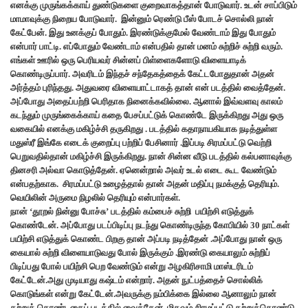
எனக்கு முருங்கக்காய் துண்டுகளை குறைவாகத்தான் போடுவார். உடன் சாப்பிடும்
மாமாவுக்கு நிறைய போடுவார். இன்னும் ரெண்டு பீஸ் போடச் சொல்லி நான்
கேட்பேன். இது உனக்குப் போதும். இரண்டுக்குமேல் வேண்டாம் இது போதும்
என்பார் பாட்டி. எப்போதும் வேண்டாம் என்பதில் தான் மனம் சுற்றிச் சுற்றி வரும்.
எங்கள் ஊரில் ஒரு பெரியவர் சின்னப் பிள்ளைகளோடு விளையாடிக்
கொண்டிருப்பார். அவரிடம் இந்தச் சந்தேகத்தைக் கேட்டபோதுதான் அதன்
அர்த்தம் புரிந்தது. அதுவரை விளையாட்டாகத் தான் என் படத்தில் வைத்தேன்.
அப்போது அதைப்பற்றி பெரிதாக நினைக்கவில்லை. ஆனால் இவ்வளவு காலம்
கடந்தும் முருங்கைக்காய் கதை பேசப்பட்டுக் கொண்டே இருக்கிறது அது ஒரு
வகையில் எனக்கு மகிழ்ச்சி தருகிறது . படத்தில் கதாநாயகியாக நடித்துள்ள
மதுஸ்ரீ இங்கே எடைக் குறைப்பு பற்றிப் பேசினார் .இப்படி சிரமப்பட்டு வெற்றி
பெறுவதில்தான் மகிழ்ச்சி இருக்கிறது. நான் சின்ன வீடு படத்தில் கல்பனாவுக்கு
தினசரி அல்வா கொடுத்தேன். ஏனென்றால் அவர் உடல் எடை கூட வேண்டும்
என்பதற்காக. சிரமப்பட்டு உழைத்தால் தான் அதன் மதிப்பு நமக்குத் தெரியும்.
வெயிலின் அருமை நிழலில் தெரியும் என்பார்கள்.
நான் ‘தூறல் நின்னு போச்சு’ படத்தில் கம்பைச் சுற்றி பயிற்சி எடுத்துக்
கொண்டேன். அப்போது படப்பிடிப்பு நடந்து கொண்டிருந்த கோபியில் 30 நாட்கள்
பயிற்சி எடுத்துக் கொண்ட பிறகு தான் அப்படி நடித்தேன் .அப்போது நான் ஒரு
கையால் சுற்றி விளையாடுவது போல் இருக்கும் .இரண்டு கையாலும் சுற்றிப்
பிடிப்பது போல் பயிற்சி பெற வேண்டும் என்று அழகிரிசாமி மாஸ்டரிடம்
கேட்டேன்.அது முடியாது கஷ்டம் என்றார். அதன் நுட்பத்தைச் சொல்லிக்
கொடுங்கள் என்று கேட்டேன்.அவருக்கு நம்பிக்கை இல்லை ஆனாலும் நான்
கற்றுக் கொண்டதைப் படத்தில் வைத்தேன். மிகவும் சிரமப்பட்டு கற்றுக்கொண்டு