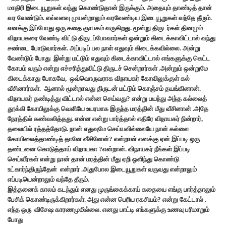
மாதிரி இடையூறுகள் வந்து கொண்டுதான் இருக்கும். அதையும் தாண்டித் தான்
வர வேண்டும். எவ்வளவு முயன்றாலும் வரவேண்டிய இடையூறுகள் வந்தே தீரும்.
எனக்கு இப்போது ஒரு கதை ஞாபகம் வருகிறது. மூன்று திருடர்கள் தினமும்
விநாயகரை வேண்டி விட்டு திருடப்போவார்கள் ஒன்றும் கிடைக்காவிட்டால் வந்து
சண்டை போடுவார்கள். அப்படிப் பல நாள் எதுவும் கிடைக்கவில்லை. அன்று
வேண்டும் போது இன்று மட்டும் எதுவும் கிடைக்காவிட்டால் எங்களுக்கு கெட்ட
கோபம் வரும் என்று எச்சரித்துவிட்டு திருடச் சென்றார்கள் .அன்றும் ஒன்றுமே
கிடைக்காது போகவே, ஒவ்வொருவராக விநாயகர் கோவிலுக்குள் கல்
வீசினார்கள். ஆனால் மூன்றாவது திருடன் மட்டும் கொஞ்சம் தயங்கினான்.
விநாயகர் தண்டித்து விட்டால் என்ன செய்வது? என்று பயந்து அந்த கல்லைத்
தூக்கி கோயிலுக்கு வெளியே உயரமாக இருந்த மரத்தின் மீது வீசினான் .அதே
நேரத்தில் கண்வலித்தது. என்ன என்று பார்த்தால் எதிரே விநாயகர் நின்றார்,
தலையில் ரத்தத்தோடு. நான் எதுவுமே செய்யவில்லையே நான் கல்லை
கோயிலைத்தாண்டித் தானே வீசினேன்? என்றான் எனக்கு ஏன் இப்படி ஒரு
தண்டனை கொடுத்தாய் விநாயகா ?என்றான். விநாயகர் நீங்கள் இப்படி
செய்வீர்கள் என்று நான் தான் மரத்தின் மீது ஏறி ஒளிந்து கொண்டு
உட்கார்ந்திருந்தேன் என்றார் .அதுபோல இடையூறுகள் வருவது என்றாலும்
எப்படியென்றாலும் வந்தே தீரும்.
இத்தனைக் காலம் கடந்தும் எனது முருங்கைக்காய் கதையை எங்கு பார்த்தாலும்
பேசிக் கொண்டிருக்கிறார்கள். அது என்ன பெரிய ரகசியம்? என்று கேட்டால் .
எந்த ஒரு விசேஷ காரணமுமில்லை. எனது பாட்டி எங்களுக்கு உணவு பரிமாறும்
போது