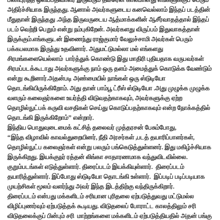
அதிர்ச்சியாக இருந்தது. ஆனால் அவர்களுடைய கனவெல்லாம் இந்தப் படத்தின்
மீதுதான் இருந்தது .அந்த இருவருடைய ஆத்மாக்களின் ஆசீர்வாதத்தால் இந்தப்
படம் வெற்றி பெறும் என்று நம்புகிறேன். அவர்களது விருப்பம் இதுவாகத்தான்
இருக்கும்.எங்களுடன் இணைந்து ராஜ்குமார் வேலுச்சாமி அவர்கள் பெரும்
பக்கபலமாக இருந்து உதவினார். அதுமட்டுமல்லா மல் எங்களது
சிரமங்களையெல்லாம் பார்த்துக் கொண்டு இது மாதிரி புதியதாக வருபவர்கள்
சிரமப்படக்கூடாது அவர்களுக்கு நாம் ஒரு தளம் அமைத்துக் கொடுக்க வேண்டும்
என்று கூறினார்.அதன்படி அண்மையில் நாங்கள் ஒரு ஸ்டுடியோ
தொடங்கியிருக்கிறோம். அது தான் பாம்பூ ட்ரீஸ் ஸ்டுடியோ .அது முழுக்க முழுக்க
வளரும் கலைஞர்களை உயர்த்தி விடுவதற்காகவும், அவர்களுக்கு ஏற்ற
தொழில்நுட்பக் கருவி வசதிகள் செய்து கொடுப்பதற்காகவும் என்ற நோக்கத்தில்
தொடங்கி இருக்கிறோம்” என்றார்.
இந்திய பொதுவுடைமைக் கட்சித் தலைவர் முத்தரசன் பேசும்போது,
“இந்த விழாவில் காவல்துறையினர், நீதி அரசர்கள் ,படத் தயாரிப்பாளர்கள்,
தொழில்நுட்ப கலைஞர்கள் என்று பலரும் பங்கெடுத்துள்ளனர். இது மகிழ்ச்சியாக
இருக்கிறது. இயக்குநர் ரத்தன் லிங்கா சாதாரணமாக வந்துவிடவில்லை.
குறும்படங்கள் எடுத்துள்ளார். திரைப்படம் இயக்கியுள்ளார். திரைப்படம்
தயாரித்துள்ளார். இப்போது ஸ்டுடியோ தொடங்கி உள்ளார். இப்படிப் படிப்படியாக
முயற்சிகள் மூலம் வளர்ந்து அவர் இந்த இடத்திற்கு வந்திருக்கிறார்.
திரைப்படம் என்பது மக்களிடம் சரியான புரிதலை ஏற்படுத்துவது மட்டுமல்ல
விழிப்புணர்வும் ஏற்படுத்தக் கூடியது. விடுதலைப் போராட்ட காலத்திலும் சரி
விடுதலைக்குப் பின்பும் சரி மாற்றங்களை மக்களிடம் ஏற்படுத்தியதில் அதன் பங்கு