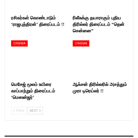
ரசிகர்கள் கொண்டாடும்
ரிலீசுக்கு தயாராகும் புதிய
‘ராஜபுத்திரன்’ திரைப்படம் !!
திரில்லர் திரைப்படம் “தென்
சென்னை”
CINEMA
CINEMA
மெசேஜ் மூலம் உயிரை
ஆக்சன் திரில்லரில் அசத்தும்
காப்பாற்றும் திரைப்படம்
முரா டிரெய்லர் !!
‘மெஸன்ஜர்’
PREV
NEXT