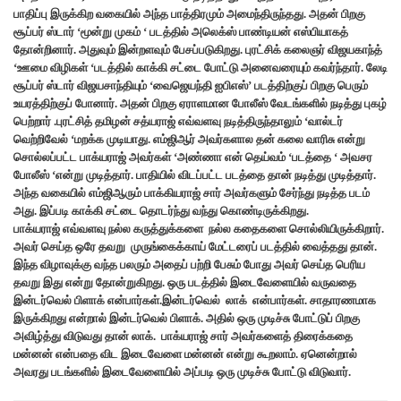
பாதிப்பு இருக்கிற வகையில் அந்த பாத்திரமும் அமைந்திருந்தது. அதன் பிறகு
சூப்பர் ஸ்டார் ‘மூன்று முகம் ‘ படத்தில் அலெக்ஸ் பாண்டியன் எஸ்பியாகத்
தோன்றினார். அதுவும் இன்றளவும் பேசப்படுகிறது. புரட்சிக் கலைஞர் விஜயகாந்த்
‘ஊமை விழிகள் ‘படத்தில் காக்கி சட்டை போட்டு அனைவரையும் கவர்ந்தார். லேடி
சூப்பர் ஸ்டார் விஜயசாந்தியும் ‘வைஜெயந்தி ஐபிஎஸ்’ படத்திற்குப் பிறகு பெரும்
உயரத்திற்குப் போனார். அதன் பிறகு ஏராளமான போலீஸ் வேடங்களில் நடித்து புகழ்
பெற்றார் .புரட்சித் தமிழன் சத்யராஜ் எவ்வளவு நடித்திருந்தாலும் ‘வால்டர்
வெற்றிவேல் ‘மறக்க முடியாது. எம்ஜிஆர் அவர்களால தன் கலை வாரிசு என்று
சொல்லப்பட்ட பாக்யராஜ் அவர்கள் ‘அண்ணா என் தெய்வம் ‘படத்தை ‘ அவசர
போலீஸ் ‘என்று முடித்தார். பாதியில் விடப்பட்ட படத்தை தான் நடித்து முடித்தார்.
அந்த வகையில் எம்ஜிஆரும் பாக்கியராஜ் சார் அவர்களும் சேர்ந்து நடித்த படம்
அது. இப்படி காக்கி சட்டை தொடர்ந்து வந்து கொண்டிருக்கிறது.
பாக்யராஜ் எவ்வளவு நல்ல கருத்துக்களை நல்ல கதைகளை சொல்லியிருக்கிறார்.
அவர் செய்த ஒரே தவறு முருங்கைக்காய் மேட்டரைப் படத்தில் வைத்தது தான்.
இந்த விழாவுக்கு வந்த பலரும் அதைப் பற்றி பேசும் போது அவர் செய்த பெரிய
தவறு இது என்று தோன்றுகிறது. ஒரு படத்தில் இடைவேளையில் வருவதை
இன்டர்வெல் பிளாக் என்பார்கள்.இன்டர்வெல் லாக் என்பார்கள். சாதாரணமாக
இருக்கிறது என்றால் இன்டர்வெல் பிளாக். அதில் ஒரு முடிச்சு போட்டுப் பிறகு
அவிழ்த்து விடுவது தான் லாக். பாக்யராஜ் சார் அவர்களைத் திரைக்கதை
மன்னன் என்பதை விட இடைவேளை மன்னன் என்று கூறலாம். ஏனென்றால்
அவரது படங்களில் இடைவேளையில் அப்படி ஒரு முடிச்சு போட்டு விடுவார்.