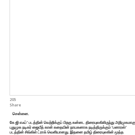
205
Share
சென்னை.
கே ஜி எஃப்’ படத்தின் வெற்றிக்குப் பிறகு கன்னட திரையுலகிலிருந்து அறிமுகமாகு
புதுமுக நடிகர் ஜையீத் கான் கதையின் நாயகனாக நடித்திருக்கும் ‘பனாரஸ்’
படத்தின் சிங்கிள் ட்ராக் வெளியானது. இதனை தமிழ் திரையுலகின் மூத்த