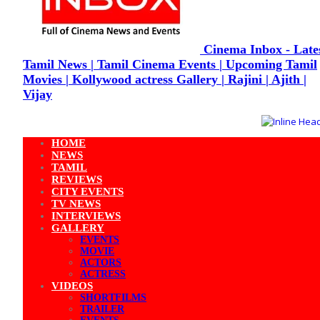
Cinema Inbox - Late
Tamil News | Tamil Cinema Events | Upcoming Tamil
Movies | Kollywood actress Gallery | Rajini | Ajith |
Vijay
HOME
NEWS
TAMIL
REVIEWS
CITY EVENTS
TV NEWS
INTERVIEWS
GALLERY
EVENTS
MOVIE
ACTORS
ACTRESS
VIDEOS
SHORTFILMS
TRAILER