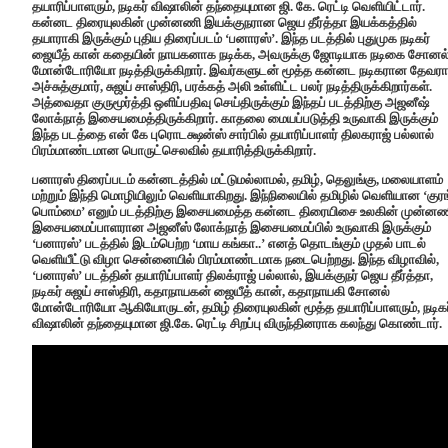
தயாரிப்பாளரும், நடிகர் விஷாலின் தந்தையுமான ஜி. கே. ரெட்டி வெளியிட்டார்.
கன்னட திரையுலகின் முன்னணி இயக்குநரான ஜெய தீர்த்தா இயக்கத்தில்
தயாராகி இருக்கும் புதிய திரைப்படம் ‘பனாரஸ்’. இந்த படத்தில் புதுமுக நடிகர்
ஜையீத் கான் கதையின் நாயகனாக நடிக்க, அவருக்கு ஜோடியாக நடிகை சோனல
மோன்டோரியோ நடித்திருக்கிறார். இவர்களுடன் மூத்த கன்னட நடிகரான தேவராஜ
அச்சுத்குமார், சுஜய் சாஸ்திரி, பரக்கத் அலி உள்ளிட்ட பலர் நடித்திருக்கிறார்கள்.
அத்வைதா குருமூர்த்தி ஒளிப்பதிவு செய்திருக்கும் இந்தப் படத்திற்கு அஜனீஷ்
லோக்நாத் இசையமைத்திருக்கிறார். காதலை மையப்படுத்தி உருவாகி இருக்கும்
இந்த படத்தை என் கே புரொடக்ஷன்ஸ் சார்பில் தயாரிப்பாளர் திலகராஜ் பல்லால்
பிரம்மாண்டமான பொருட்செலவில் தயாரித்திருக்கிறார்.
பனாரஸ் திரைப்படம் கன்னடத்தில் மட்டுமல்லாமல், தமிழ், தெலுங்கு, மலையாளம்
மற்றும் இந்தி மொழியிலும் வெளியாகிறது. இந்நிலையில் தமிழில் வெளியான ‘குரங
பொம்மை’ எனும் படத்திற்கு இசையமைத்த கன்னட திரையிசை உலகின் முன்ன
இசையமைப்பாளரான அஜனீஸ் லோக்நாத் இசையமைப்பில் உருவாகி இருக்கும்
‘பனாரஸ்’ படத்தில் இடம்பெற்ற ‘மாய கங்கா..’ எனத் தொடங்கும் முதல் பாடல்
வெளியீட்டு விழா சென்னையில் பிரம்மாண்டமாக நடைபெற்றது. இந்த விழாவில்,
‘பனாரஸ்’ படத்தின் தயாரிப்பாளர் திலக்ராஜ் பல்லால், இயக்குநர் ஜெய தீர்த்தா,
நடிகர் சுஜய் சாஸ்திரி, கதாநாயகன் ஜையீத் கான், கதாநாயகி சோனல்
மோன்டோரியோ ஆகியோருடன், தமிழ் திரையுலகின் மூத்த தயாரிப்பாளரும், நடிகர
விஷாலின் தந்தையுமான ஜி.கே. ரெட்டி சிறப்பு விருந்தினராக கலந்து கொண்டார்.