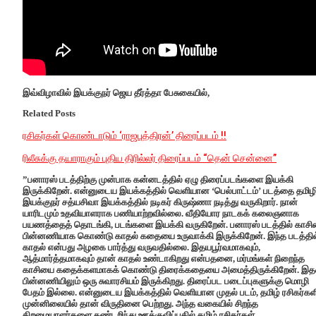
இவ்விழாவில் இயக்குநர் ஜெய தீர்த்தா பேசுகையில்,
Related Posts
ரசிகர்கள் கொண்டாடும் ‘ராஜபுத்திரன்’ திரைப்படம் !!
ரிலீசுக்கு தயாராகும் புதிய திரில்லர் திரைப்படம் “தென் சென்னை”
”பனாரஸ் படத்திற்கு முன்பாக கன்னடத்தில் ஏழு திரைப்படங்களை இயக்கி
இருக்கிறேன். என்னுடைய இயக்கத்தில் வெளியான ‘பெல்பாட்டம்’ படத்தை தமிழி
இயக்குநர் சத்யசிவா இயக்கத்தில் நடிகர் கிருஷ்ணா நடித்து வருகிறார். நான்
யாரிடமும் உதவியாளராக பணியாற்றவில்லை. வீதியோர நாடகக் கலைஞனாக
பயணத்தைத் தொடங்கி, படங்களை இயக்கி வருகிறேன். பனாரஸ் படத்தில் காச
பின்னணியாக கொண்டு காதல் கதையை உருவாக்கி இருக்கிறேன். இந்த படத்தில
காதல் என்பது அழகை பார்த்து வருவதில்லை. இதயபூர்வமாகவும்,
ஆத்மார்த்தமாகவும் தான் காதல் உண்டாகிறது என்பதனை, மர்மங்கள் நிறைந்த
காசியை கதைக்களமாகக் கொண்டு திரைக்கதையை அமைத்திருக்கிறேன். இத
பின்னணியிலும் ஒரு சுவாரசியம் இருக்கிறது. திரைப்பட படைப்புகளுக்கு மொழி
பேதம் இல்லை. என்னுடைய இயக்கத்தில் வெளியான முதல் படம், தமிழ் ரசிகர்கள
முன்னிலையில் தான் விருதினை பெற்றது. அந்த வகையில் சிறந்த
திறமையாளர்களை கண்டறிந்து ஊக்குவிப்பதில் தமிழ் ரசிகர்கள்