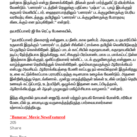
நன்றாக இருக்கும் என்று நினைக்கிறேன். நீங்கள் தான் பார்த்துவிட்டு விமர்சிக்க
வேண்டும். ‘பனாரஸ்’ படத்தின் தெலுங்கு பதிப்பை ‘புஷ்பா’ பட புகழ் இயக்குநர்
சுகுமார் வெளியிட்டார். ஹைதராபாத்திலும் ‘பனாரஸ்’ படக்குழுவினருக்கு பெரிய
வரவேற்பு கிடைத்தது. தமிழிலும் ‘பனாரஸ்’ படக்குழுவினருக்கு பேராதரவு
கிடைக்கும் என நம்புகிறேன்.” என்றார்.
தயாரிப்பாளர் ஜி கே ரெட்டி பேசுகையில்,
”தயாரிப்பாளர் திலகராஜ் என்னுடைய நீண்டகால நண்பர். அவருடைய தயாரிப்பில்
உருவாகி இருக்கும் ‘பனாரஸ்’ படத்தின் சிங்கிள் ட்ராக்கை தமிழில் வெளியிடுவதற்
பெருமிதம் கொள்கிறேன். இந்தப் பாடல் காட்சியில் கதாநாயகன், கதாநாயகியின்
நடிப்பு நேர்த்தியாக இருக்கிறது. காட்சிகளும் பிரம்மாண்டமாக படமாக்கப்பட்டுள்
இதற்காக இயக்குநர், ஒளிப்பதிவாளர் உள்ளிட்ட படக் குழுவினருக்கு என்னுடைய
வாழ்த்துகளை தெரிவித்துக் கொள்கிறேன். ஒவ்வொருவருக்கும் ஆரோக்கியம்
என்பது அவசியம். ஆரோக்கியத்தை பேணி காப்பது நம் கையில்தான் இருக்கிறது
உடலை கட்டுக்கோப்பாக பராமரிப்பதற்கு கடினமாக உழைக்க வேண்டும். அதனை
இன்றிலிருந்து தொடங்கினால்.. மூன்று மாதத்திற்குள் உங்கள் உடலில் மாற்றம் தெரியு
உணவுக் கட்டுப்பாடு, உடற்பயிற்சி, ஒழுக்கம் இதனை கடைப்பிடித்தால்,
ஆரோக்கியத்துடன் ஆயுள் முழுவதும் மகிழ்ச்சியாக வாழலாம்.” என்றார்.
இந்த விழாவில் நாயகன் ஜையீத் கான் மற்றும் நாயகி சோனல் மோன்டோரியோ
மேடையில் நடனமாடியது வருகைத்தந்திருந்த பார்வையாளர்களை
உற்சாகப்படுத்தியது.
"Banaras' Movie News
Featured
205
Share
Prev Post