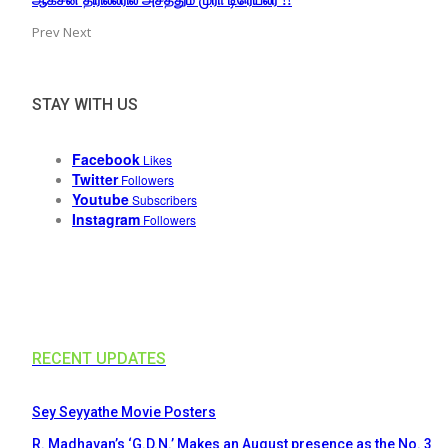
ஆக்சன் திரில்லரில் அசத்தும் முரா டிரெய்லர் !!
Prev
Next
STAY WITH US
Facebook
Likes
Twitter
Followers
Youtube
Subscribers
Instagram
Followers
RECENT UPDATES
Sey Seyyathe Movie Posters
R. Madhavan’s ‘G.D.N.’ Makes an August presence as the No. 3