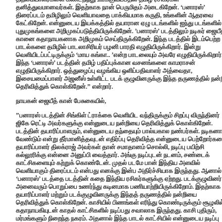
தனித்துவமானவர்கள். இதற்காக நான் பெருமிதம் அடைகிறேன். ‘பனாரஸ்’
திரைப்படம் தமிழிலும் வெளியாவதை பாக்கியமாக கருதி, உங்களின் ஆதரவை
கேட்கிறேன். என்னுடைய இயக்கத்தில் தயாரான ஏழு படங்களில் ஐந்து படங்களில்
புதுமுகங்களை அறிமுகப்படுத்தியிருக்கிறேன். ’பனாரஸ்’ படத்திலும் நடிகர் ஜையீ
கானை கதாநாயகனாக அறிமுகம் செய்திருக்கிறேன். இந்த படத்தில் இடம்பெற்ற
பாடல்களை தமிழில் பாடலாசிரியர் பழனி பாரதி எழுதியிருக்கிறார். இன்று
வெளியிடப்பட்டிருக்கும் ‘மாய கங்கா.. ’என்ற பாடலையும் அவரே எழுதியிருக்கிறார்
இந்த ‘பனாரஸ்’ படத்தின் தமிழ் பதிப்புக்கான வசனங்களை காமராசன்
எழுதியிருக்கிறார். ஒத்துழைப்பு வழங்கிய ஒளிப்பதிவாளர் அத்வைதா,
இசையமைப்பாளர் அஜனீஸ் உள்ளிட்ட படக் குழுவினருக்கு இந்த தருணத்தில் நன்ற
தெரிவித்துக் கொள்கிறேன்.” என்றார்.
நாயகன் ஜையீத் கான் பேசுகையில்,
”பனாரஸ் படத்தின் சிங்கிள் ட்ராக்கை வெளியிட வந்திருக்கும் சிறப்பு விருந்தினர்
ஜிகே ரெட்டி அவர்களுக்கு என்னுடைய நன்றியை தெரிவித்துக் கொள்கிறேன்.
படத்தின் தயாரிப்பாளரும், என்னுடைய தந்தையும் பால்யகால நண்பர்கள். நடிகன
வேண்டும் என்று தீர்மானித்தவுடன் எதிர்ப்பு தெரிவித்த என்னுடைய பெற்றோர்க
தயாரிப்பாளர் திலக்ராஜ் அவர்கள் தான் சமாதானம் சொல்லி, நடிப்பு பயிற்சி
கல்லூரிக்கு என்னை அனுப்பி வைத்தார். அங்கு நடிப்புடன் நடனம், சண்டைக்
காட்சிகளையும் கற்றுக் கொண்டேன். முதல் படமே பான் இந்திய அளவில்
வெளியாகும் திரைப்படம் என்பது எனக்கு இன்ப அதிர்ச்சியாக இருந்தது. ஆனால்
‘பனாரஸ்’ படத்தை படத்தின் கதை இந்திய ரசிகர்களுக்கு ஏற்றது. படக்குழுவினர்
அனைவரும் பொறுப்பை உணர்ந்து கடினமாக பணியாற்றியிருக்கிறோம். இதற்காக
தயாரிப்பாளர் மற்றும் படக்குழுவினருக்கு இந்தத் தருணத்தில் நன்றியை
தெரிவித்துக் கொள்கிறேன். காசியில் பிணங்கள் எரிந்து கொண்டிருக்கும் சூழலில
கதாநாயகியுடன் காதல் காட்சிகளில் நடிப்பது சவாலாக இருந்தது. காசி புதிரும்,
மர்மங்களும் நிறைந்த நகரம். அதனால் இந்த பாடல் காட்சியில் என்னுடைய நடிப்பு