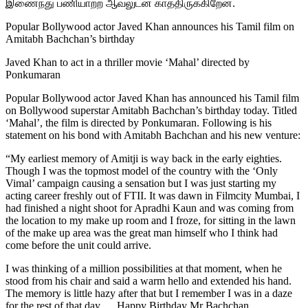
இணைந்து பணியாற்ற ஆவலுடன் காத்திருக்கிறேன்.
Popular Bollywood actor Javed Khan announces his Tamil film on
Amitabh Bachchan’s birthday
Javed Khan to act in a thriller movie ‘Mahal’ directed by
Ponkumaran
Popular Bollywood actor Javed Khan has announced his Tamil film
on Bollywood superstar Amitabh Bachchan’s birthday today. Titled
‘Mahal’, the film is directed by Ponkumaran. Following is his
statement on his bond with Amitabh Bachchan and his new venture:
“My earliest memory of Amitji is way back in the early eighties.
Though I was the topmost model of the country with the ‘Only
Vimal’ campaign causing a sensation but I was just starting my
acting career freshly out of FTII. It was dawn in Filmcity Mumbai, I
had finished a night shoot for Apradhi Kaun and was coming from
the location to my make up room and I froze, for sitting in the lawn
of the make up area was the great man himself who I think had
come before the unit could arrive.
I was thinking of a million possibilities at that moment, when he
stood from his chair and said a warm hello and extended his hand.
The memory is little hazy after that but I remember I was in a daze
for the rest of that day … Happy Birthday Mr Bachchan.