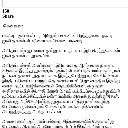
158
Share
சென்னை:
பாலிவுட் சூப்பர் ஸ்டார் அமிதாப் பச்சனின் பிறந்தநாளை நடிகர்
ஜாவித் கான் விமரிசையாக கொண்டாடினார்.
அமிதாப் பச்சனுடனான தன்னுடைய நட்பை பற்றி பகிர்ந்துகொண்ட
ஜாவித் கான் கூறுகையில்:
அமிதாப் பச்சன் அவர்களை பற்றிய எனது ஆரம்பகால நினைவு
80களில் இருந்து துவங்கும். ‘ஒன்லி விமல்’ பிரச்சாரம் மூலம் நான்
நாட்டின் தலைசிறந்த மாடலாக இருந்தபோதிலும், புனேவில் உள்ள
இந்திய திரைப்பட மற்றும் தொலைக்காட்சி நிறுவனத்தில் இருந்து
எனது நடிப்பு வாழ்க்கையைத் தொடங்கினேன். ஒரு நாள்
அதிகாலையில் அப்ராதி கோன் இரவுப் படப்பிடிப்பை முடித்துவிட்டு
மும்பை ஃபிலிம்சிட்டியில் உள்ள மேக்கப் அறைக்கு வந்திருந்தேன்.
அப்போது அங்கே அமர்ந்திருந்தவரை பார்த்து நான் உறைந்து
போனேன், ஏனென்றால் மேக்கப் ஏரியாவின் புல்வெளியில்
அமர்ந்திருந்தது அமிதாப் பச்சன்.
அவரை கண்டதும் நான் பல்வேறு சிந்தனைகளில் தொலைந்து
போனேன். ஆனால் அவரோ நாற்காலியில் இருந்து நின்று ஒரு