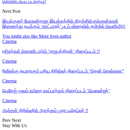
கொண்டாடிய படக்குழு!
Next Post
இயக்குனர் மோகன்ராஜா இயக்கத்தில் சிரஞ்சீவி-சல்மான்கான்
இணைந்து நடிக்கும் ‘காட்பாதர்’ படம் விரைவில் தமிழில் வெளியீடு!
You might also like
More from author
Cinema
ரசிகர்கள் கொண்டாடும் ‘ராஜபுத்திரன்’ திரைப்படம் !!
Cinema
ரிலீசுக்கு தயாராகும் புதிய திரில்லர் திரைப்படம் “தென் சென்னை”
Cinema
மெசேஜ் மூலம் உயிரை காப்பாற்றும் திரைப்படம் ‘மெஸன்ஜர்’
Cinema
ஆக்சன் திரில்லரில் அசத்தும் முரா டிரெய்லர் !!
Prev
Next
Stay With Us