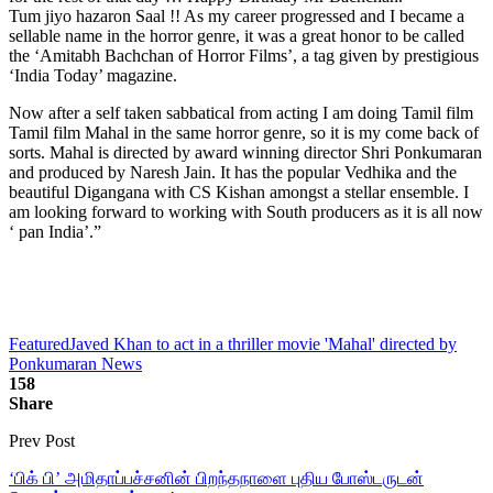
Tum jiyo hazaron Saal !! As my career progressed and I became a
sellable name in the horror genre, it was a great honor to be called
the ‘Amitabh Bachchan of Horror Films’, a tag given by prestigious
‘India Today’ magazine.
Now after a self taken sabbatical from acting I am doing Tamil film
Tamil film Mahal in the same horror genre, so it is my come back of
sorts. Mahal is directed by award winning director Shri Ponkumaran
and produced by Naresh Jain. It has the popular Vedhika and the
beautiful Digangana with CS Kishan amongst a stellar ensemble. I
am looking forward to working with South producers as it is all now
‘ pan India’.”
Featured
Javed Khan to act in a thriller movie 'Mahal' directed by
Ponkumaran News
158
Share
Prev Post
‘பிக் பி’ அமிதாப்பச்சனின் பிறந்தநாளை புதிய போஸ்டருடன்