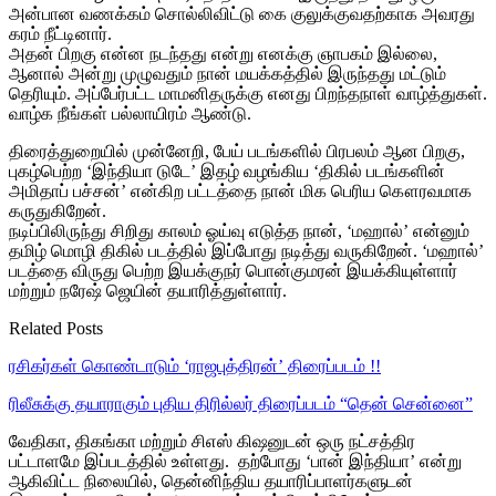
அன்பான வணக்கம் சொல்லிவிட்டு கை குலுக்குவதற்காக அவரது
கரம் நீட்டினார்.
அதன் பிறகு என்ன நடந்தது என்று எனக்கு ஞாபகம் இல்லை,
ஆனால் அன்று முழுவதும் நான் மயக்கத்தில் இருந்தது மட்டும்
தெரியும். அப்பேர்பட்ட மாமனிதருக்கு எனது பிறந்தநாள் வாழ்த்துகள்.
வாழ்க நீங்கள் பல்லாயிரம் ஆண்டு.
திரைத்துறையில் முன்னேறி, பேய் படங்களில் பிரபலம் ஆன பிறகு,
புகழ்பெற்ற ‘இந்தியா டுடே’ இதழ் வழங்கிய ‘திகில் படங்களின்
அமிதாப் பச்சன்’ என்கிற பட்டத்தை நான் மிக பெரிய கௌரவமாக
கருதுகிறேன்.
நடிப்பிலிருந்து சிறிது காலம் ஓய்வு எடுத்த நான், ‘மஹால்’ என்னும்
தமிழ் மொழி திகில் படத்தில் இப்போது நடித்து வருகிறேன். ‘மஹால்’
படத்தை விருது பெற்ற இயக்குநர் பொன்குமரன் இயக்கியுள்ளார்
மற்றும் நரேஷ் ஜெயின் தயாரித்துள்ளார்.
Related Posts
ரசிகர்கள் கொண்டாடும் ‘ராஜபுத்திரன்’ திரைப்படம் !!
ரிலீசுக்கு தயாராகும் புதிய திரில்லர் திரைப்படம் “தென் சென்னை”
வேதிகா, திகங்கா மற்றும் சிஎஸ் கிஷனுடன் ஒரு நட்சத்திர
பட்டாளமே இப்படத்தில் உள்ளது. தற்போது ‘பான் இந்தியா’ என்று
ஆகிவிட்ட நிலையில், தென்னிந்திய தயாரிப்பாளர்களுடன்