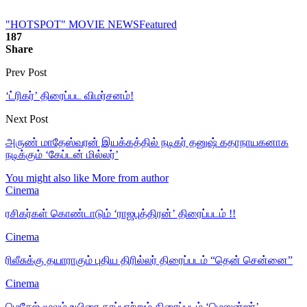
"HOTSPOT" MOVIE NEWS
Featured
187
Share
Prev Post
‘ட்ரிகர்’ திரைப்பட விமர்சனம்!
Next Post
அருண் மாதேஸ்வரன் இயக்கத்தில் நடிகர் தனுஷ் கதாநாயகனாக
நடிக்கும் ‘கேப்டன் மில்லர்’
You might also like
More from author
Cinema
ரசிகர்கள் கொண்டாடும் ‘ராஜபுத்திரன்’ திரைப்படம் !!
Cinema
ரிலீசுக்கு தயாராகும் புதிய திரில்லர் திரைப்படம் “தென் சென்னை”
Cinema
மெசேஜ் மூலம் உயிரை காப்பாற்றும் திரைப்படம் ‘மெஸன்ஜர்’