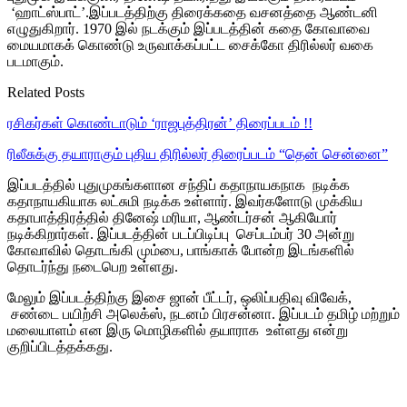
‘ஹாட்ஸ்பாட்’.இப்படத்திற்கு திரைக்கதை வசனத்தை ஆண்டனி
எழுதுகிறார். 1970 இல் நடக்கும் இப்படத்தின் கதை கோவாவை
மையமாகக் கொண்டு உருவாக்கப்பட்ட சைக்கோ திரில்லர் வகை
படமாகும்.
Related Posts
ரசிகர்கள் கொண்டாடும் ‘ராஜபுத்திரன்’ திரைப்படம் !!
ரிலீசுக்கு தயாராகும் புதிய திரில்லர் திரைப்படம் “தென் சென்னை”
இப்படத்தில் புதுமுகங்களான சந்திப் கதாநாயகநாக நடிக்க
கதாநாயகியாக லட்சுமி நடிக்க உள்ளார். இவர்களோடு முக்கிய
கதாபாத்திரத்தில் தினேஷ் மரியா, ஆண்டர்சன் ஆகியோர்
நடிக்கிறார்கள். இப்படத்தின் படப்பிடிப்பு செப்டம்பர் 30 அன்று
கோவாவில் தொடங்கி மும்பை, பாங்காக் போன்ற இடங்களில்
தொடர்ந்து நடைபெற உள்ளது.
மேலும் இப்படத்திற்கு இசை ஜான் பீட்டர், ஒலிப்பதிவு விவேக்,
சண்டை பயிற்சி அலெக்ஸ், நடனம் பிரசன்னா. இப்படம் தமிழ் மற்றும்
மலையாளம் என இரு மொழிகளில் தயாராக உள்ளது என்று
குறிப்பிடத்தக்கது.