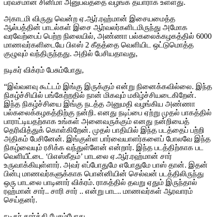
பரவசமான சினிமா அனுபவத்தை வழங்க தயாராக உள்ளது.
அகாடமி விருது வென்ற ஏ.ஆர்.ரஹ்மான் இசையமைத்த
ஆல்பத்தின் பாடல்கள் இசை ஆர்வலர்களிடமிருந்து அமோக
வரவேற்பைப் பெற்ற நிலையில், அண்ணா பல்கலைக்கழகத்தில் 6000
மாணவர்களிடையே பிஎஸ் 2 கீதத்தை வெளியிட ஒட்டுமொத்த
குழுவும் வந்திருந்தது. அதில் பேசியதாவது,
நடிகர் விக்ரம் பேசும்போது,
“இவ்வளவு கூட்டம் இங்கு இருக்கும் என்று நினைக்கவில்லை. இந்த
நிகழ்ச்சியில் பங்கேற்றதில் நான் மிகவும் மகிழ்ச்சியடைகிறேன்.
இந்த நிகழ்ச்சியை இங்கு நடத்த அனுமதி வழங்கிய அண்ணா
பல்கலைக்கழகத்திற்கு நன்றி. எனது நடிப்பை ஏற்று முதல் பாகத்தில்
பாராட்டியதற்காக உங்கள் அனைவருக்கும் எனது நன்றியைத்
தெரிவித்துக் கொள்கிறேன். முதல் பாதியில் இந்த படத்தைப் பற்றி
அதிகம் பேசினேன். இங்குள்ள பார்வையாளர்களைப் போலவே இந்த
நிகழ்வையும் ரசிக்க வந்துள்ளேன் என்றார். இந்த படத்திற்காக பட
வெளியீட்டை ‘பிஎஸ்கீதம்’ பாடலை ஏ.ஆர்.ரஹ்மான் சார்
உருவாக்கியுள்ளார். அவர் எப்போதுமே எபோதுமே பாஸ் தான். இதன்
பின்பு மாணவர்களுக்காக பொன்னியின் செல்வன் படத்திலிருந்து
ஒரு பாடலை பாடினார் விக்ரம். ராகத்தில் தவறு ஏதும் இருந்தால்
ரஹ்மான் சார்.. சாரி சார் .. என்று பாட.. மாணவர்கள் ஆரவாரம்
செய்தனர்.
நடிகர் கார்த்தி பேசும்போது,