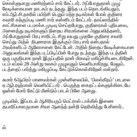
கொள்ளுமாறு மணிரத்னம் சார் கேட்டார். அப்போதுதான் முழு
வேடிக்கையான நாடகம் நடந்தது. இந்த படம் தொடங்கியதும்,
எம்.ஆர்.சி.நகரில் பயிற்சி பெறும் மற்ற நடிகர்கள் போல் குதிரை
சவாரி கற்கும்படி மணி சார் என்னிடம் கேட்டார். தாய்லாந்தில்
காட்சிகளை படமாக்க முடிவு செய்தபோது, குதிரைகள் புதியவை,
அனைத்து நடிகர்களும் நிறைய சிரமங்களை அனுபவித்தனர்,
அப்போதுதான் பிரபு சாரிடம், சிறு வயது முதலே குதிரை சவாரி
செய்து அத்ல் நிபுணராக இருக்கும் பிரபு சார் என்பதால்
அவர்களிடம் ஆலோசனை கேட்டேன். அதில் நிறைய வேடிக்கையான
அனுபவங்கள் இந்த படப்பிடிப்பின் போது நடந்தது. இந்த படத்தின்
ஒரு பகுதியாக நான் இருப்பதில் நான் மிகவும் மகிழ்ச்சியடைகிறேன்.
படம் ஏப்ரல் 28 அன்று உலகம் முழுவதும் வெளியாகிறது. மேலும்,
படத்தைப் பார்த்து மகிழும்படி கேட்டுக்கொள்கிறேன் என்றார்.
சுமார் 6ஆயிரம் மாணவர்கள் முன்னிலையில், ‘பிஎஸ்கீதம்’ பாடலை
ஏ.ஆர்.ரஹ்மான் வெளியிட்டார் . பெருத்த கைதட்டல்களுக்கிடையே
ஒன்ஸ் மோர் கேட்டு மீண்டும் பாடல் பிளே ஆனது.
முடிவில், இப்பாடல் ஆசிரியரும் மெட்ராஸ் டாக்கீஸ் இணை
தயாரிப்பாளருமான சிவா ஆனந்த் நன்றி தெரிவித்து பேசினார்..
வ்