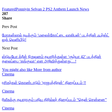
Featured
Ponniyin Selvan 2 PS2 Anthem Launch News
207
Share
Prev Post
மோகன்லால் நடிக்கும் ‘மலைக்கோட்டை வாலிபன்’ படத்தின் ஃபர்ஸ்ட்
லுக் வெளியீடு!
Next Post
ஸ்டுடியோ க்ரீன் நிறுவனம் தயாரித்துள்ள ‘சூர்யா 42’ படத்தின்
தலைப்பை ‘கங்குவா’ என அறிவித்துள்ளது…!
You might also like
More from author
Cinema
ரசிகர்கள் கொண்டாடும் ‘ராஜபுத்திரன்’ திரைப்படம் !!
Cinema
ரிலீசுக்கு தயாராகும் புதிய திரில்லர் திரைப்படம் “தென் சென்னை”
Cinema