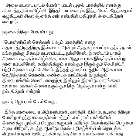
” அலை கடலா.. பாடல் போன்ற பாடல் முதல் பாகத்தில் எனக்கு
கிடைத்ததில் மகிழ்ச்சி. இந்தப் பாடலையும், இந்த பிஎஸ் கீதத்தையும்
எழுதியவர் சிவா ஆனந்த் சார் என்பதில் மகிழ்ச்சி அடைகிறேன்
என்றார்.
நடிகை த்ரிஷா பேசும்போது,
“பொன்னியின் செல்வன் 1 ஆம் பாகத்தில் எனது
கதாபாத்திரத்திற்கு இவ்வளவு அன்பும் ஆதரவும் காட்டியதற்கு நான்
உங்களுக்கு மிகவும் கடமைப்பட்டிருக்கிறேன். இரண்டாம் பாகம்
அனைவருக்கும் மகிழ்ச்சிகரமான அனுபவமாக இருக்கும் என்று
நான் நம்புகிறேன். கார்த்திக்கும் எனக்கும் இருக்கும் கெமிஸ்ட்ரி
பற்றி அனைவரும் பேசினர். இந்தத் திரைப்படத்தில் அதிகமான
வெறித்தனம் கொண்ட சண்டைக் காட்சிகள் இருக்கும்.
திரையரங்கில் வெளியாவதற்கு இன்னும் இரண்டு வாரங்களே
உள்ளன. உங்கள் அனைவருக்கும் இது பிடிக்கும் என்று நான்
நம்புகிறேன் என்றார்.
நடிகர் ஜெயராம் பேசும்போது,
“இந்த மாலையை ஏ.ஆர்.ரஹ்மான், கார்த்தி, விக்ரம், நடிகை த்ரிஷா
போன்ற சிறந்த கலைஞர்கள் மற்றும் மெட்ராஸ் டாக்கீஸின்
அனைத்து முக்கிய பிரமுகர்களுடன் பகிர்ந்து கொள்வதில் பெருமை
அடைகிறேன். கடந்த ஆண்டு பிஎஸ் 1 நிகழ்ச்சியின் தொடக்க
விழாவில் நான் ஷூட்டிங்கில் நடந்த சில சம்பவங்களை பகிர்ந்து