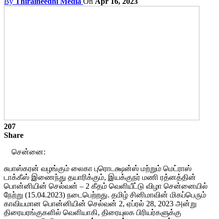
By
Thiraineedhi Media
On
Apr 16, 2023
207
Share
சென்னை:
சுபாஸ்கரன் வழங்கும் லைகா புரொடக்ஷன்ஸ் மற்றும் மெட்ராஸ்
டாக்கீஸ் இணைந்து தயாரிக்கும், இயக்குநர் மணி ரத்னத்தின்
பொன்னியின் செல்வன் – 2 கீதம் வெளியீட்டு விழா சென்னையில்
நேற்று (15.04.2023) நடைபெற்றது. தமிழ் சினிமாவின் மிகப்பெரும்
காவியமான பொன்னியின் செல்வன் 2, ஏப்ரல் 28, 2023 அன்று
திரையரங்குகளில் வெளியாகி, திரையுலக பிரியர்களுக்கு