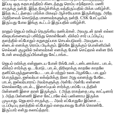
இப்படி ஒரு கதாபாத்திரம் கிடைத்தது ரொம்ப சந்தோசம். மணி
சாருக்கு நன்றி. இந்த நிகழ்ச்சிக்கு வந்திருப்பதில் மிக்க மகிழ்ச்சி.
இந்த கூட்டத்தைப் பார்க்க மிகவும் ஆச்சரியமாக இருக்கிறது. அதே
அதிர்வைக் கொடுத்த மாணவர்களுக்கு நன்றி. CSK போட்டியில்
இருப்பது போல இங்கு கூட்டம் இருப்பதில் மகிழ்ச்சி.
நானும் ஜெயம் ரவியும் நெருங்கிய நண்பர்கள். அவருடன் நான் எல்லா
விஷயங்களையும் பகிர்ந்து கொள்வேன். விக்ரம் சார் படப்பிடிப்பு
தளத்தில் எப்போதும் சுறுசுறுப்பாக செயல்படுவார். அவருடைய
ஸ்டைல் எனக்கு ரொம்ப பிடிக்கும். இங்கே இருக்கும் பொன்னியின்
செல்வன் குழுவில் உள்ளவர்கள் எனக்கு போன் செய்தால் என்ன ரிங்
டோன் வைத்திருப்பீங்கன்னு கேட்டாங்க..
ஜெயம் ரவிக்கு என்னுடைய போன் ரிங்டோன், டண்டணக்கா.. பாடல்,
விக்ரம் சார்க்கு ஒ…போடு.. பாடல், திரிஷாக்கு காதலே காதலே
தனிப்பெருந்துணையே… பாடல் மற்றும் உலக அழகியே.. பாடலும்
பொருந்தும், ஐஸ்வர்யா லக்‌ஷ்மிக்கு நிலா அது வானத்து மேலே..
பாடல், ஐஸ்வர்யாராய் அவர்களுக்கு அன்பே அன்பே என்னை
கொல்லாதே பாடல்.., இசைப்புயல் சார்க்கு பாம்பே படத்தின்
பின்னணி இசை தான் இருக்கும். ( அந்த ராகத்தை பாடி காட்டினார்
). அந்த பின்னணி இசை கேட்டாலே ல்வ் பண்ணாம இருக்க
முடியாது. ஜெயராம் சாருக்கு… அவர் எப்போதுமே இம்சை…
படப்பிடிப்பு தளத்தில் எப்போதும் எதையாவது பேசிக் கொண்டே
இருப்பார் என்று கலாய்த்தார்.