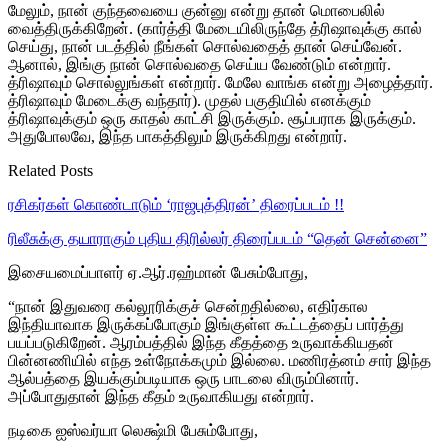
மேலும், நான் குந்தவையை குன்னு என்று தான் மொபைலில்
வைத்திருக்கிறேன். (கார்த்தி மேடையிலிருந்தே த்ரிஷாவுக்கு கால்
செய்து, நான் படத்தில் நீங்கள் சொல்வதைத் தான் செய்வேன்.
ஆனால், இங்கு நான் சொல்வதை செய்ய வேண்டும் என்றார்.
த்ரிஷாவும் சொல்லுங்கள் என்றார். மேலே வாங்க என்று அழைத்தார்.
த்ரிஷாவும் மேடைக்கு வந்தார்). முதல் பகுதியில் எனக்கும்
த்ரிஷாவுக்கும் ஒரு காதல் காட்சி இருக்கும். சூப்பராக இருக்கும்.
அதுபோலவே, இந்த பாகத்திலும் இருக்கிறது என்றார்.
Related Posts
ரசிகர்கள் கொண்டாடும் ‘ராஜபுத்திரன்’ திரைப்படம் !!
ரிலீசுக்கு தயாராகும் புதிய திரில்லர் திரைப்படம் “தென் சென்னை”
இசையமைப்பாளர் ஏ.ஆர்.ரஹ்மான் பேசும்போது,
“நான் இதுவரை கல்லூரிக்குச் சென்றதில்லை, எதிர்கால
இந்தியாவாக இருக்கப்போகும் இங்குள்ள கூட்டத்தைப் பார்த்து
பயப்படுகிறேன். ஆரம்பத்தில் இந்த கீதத்தை உருவாக்கியதன்
பின்னணியில் எந்த உள்நோக்கமும் இல்லை. மணிரத்னம் சார் இந்த
ஆல்பத்தை இயக்கும்படியாக ஒரு பாடலை விரும்பினார்.
அப்போதுதான் இந்த கீதம் உருவாகியது என்றார்.
நடிகை ஐஸ்வர்யா லெக்ஷ்மி பேசும்போது,