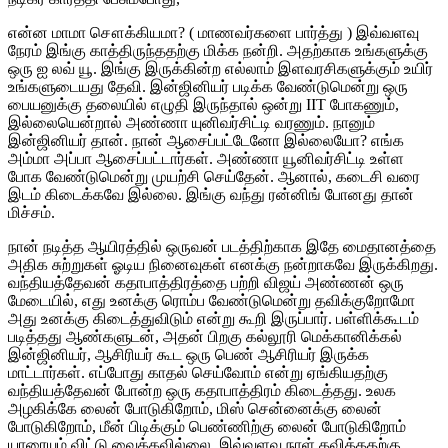
என்ன மாமா சௌக்கியமா? ( மாணவர்களை பார்த்து ) இவ்வளவு
நேரம் இங்கு காத்திருந்ததற்கு மிக்க நன்றி. அதற்காக உங்களுக்கு
ஒரு ஐ லவ் யூ. இங்கு இருக்கின்ற எல்லாம் இளவரசிகளுக்கும் உயிர்
உங்களுடையது தேவி. இன்ஜினியர் படிக்க வேண்டுமென்று ஒரு
பையனுக்கு தலையில் எழுதி இருந்தால் ஒன்று IIT போகணும்,
இல்லையென்றால் அண்ணா யுனிவர்சிட்டி வரணும். நானும்
இன்ஜினியர் தான். நான் ஆசைப்பட்டேனோ இல்லையோ? எங்க
அம்மா அப்பா ஆசைப்பட்டார்கள். அண்ணா யூனிவர்சிட்டி உள்ள
போக வேண்டுமென்று முயற்சி செய்தேன். ஆனால், கடைசி வரை
இடம் கிடைக்கவே இல்லை. இங்கு வந்து ரன்னிங் போனது தான்
மிச்சம்.
நான் நடித்த ஆயிரத்தில் ஒருவன் படத்திற்காக இதே மைதானத்தை
அதிக சுற்றுகள் ஓடிய நினைவுகள் எனக்கு நன்றாகவே இருக்கிறது.
வந்தியத்தேவன் கதாபாத்திரத்தை பற்றி விஜய் அண்ணன் ஒரு
மேடையில், எது உனக்கு ரொம்ப வேண்டுமென்று தவிக்குறோமோ
அது உனக்கு கிடைத்துவிடும் என்று கூறி இருப்பார். பள்ளிக்கூடம்
படித்தது ஆண்களுடன், அதன் பிறகு கல்லூரி மெக்கானிக்கல்
இன்ஜினியர், ஆசிரியர் கூட ஒரு பெண் ஆசிரியர் இருக்க
மாட்டார்கள். எப்போது காதல் செய்வோம் என்று ஏங்கியதற்கு
வந்தியத்தேவன் போன்ற ஒரு கதாபாத்திரம் கிடைத்தது. உலக
அழகிக்கே லைன் போடுகிறோம், மிஸ் சென்னைக்கு லைன்
போடுகிறோம், மீன் பிடிக்கும் பெண்ணிற்கு லைன் போடுகிறோம்
யாரையும் விட்டு வைக்கவில்லை. இவ்வளவு நாள் தவித்ததற்கு