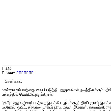
259
Share
சென்னை:
உண்மை சம்பவத்தை மையப்படுத்தி புதுமுகங்கள் நடித்திருக்கும் ‘த
பக்கத்தில் வெளியிட்டிருக்கிறார்.
‘குபீர்’ எனும் திரைப்படத்தை இயக்கிய இயக்குநர் திலீப் குமார் இயக்கத
ஃபரோஸ். ஒயிட், கர்வாஸ், டாக்டர் பிரபு, மதன், இம்ரான், ஏகவள்ளி, ரா