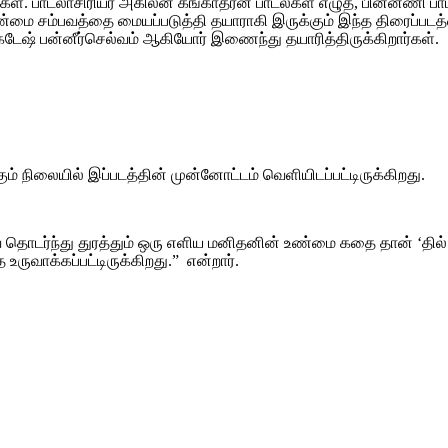
். பாடலாசிரியர் அகிலன் கங்காதரன் பாடல்கள் எழுத, பின்னணி ப
உண்மை சம்பவத்தை மையப்படுத்தி தயாராகி இருக்கும் இந்த திரைப்படத்
்கடேஷ் பன்னீர்செல்வம் ஆகியோர் இணைந்து தயாரித்திருக்கிறார்கள்.
் நிலையில் இப்படத்தின் முன்னோட்டம் வெளியிடப்பட்டிருக்கிறது.
ொடர்ந்து துரத்தும் ஒரு எளிய மனிதனின் உண்மை கதை தான் ‘தில் தி
வாக்கப்பட்டிருக்கிறது.” என்றார்.