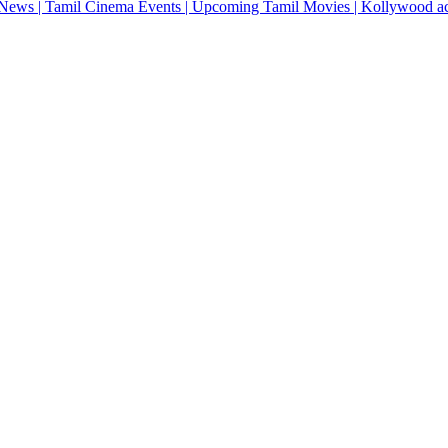
News | Tamil Cinema Events | Upcoming Tamil Movies | Kollywood actres