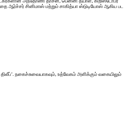
ாடகர்களான அந்தோணி தாசன், பென்னி தயாள், கிறிஸ்டோபர்
தை ஆர்ச்சர் சினிமாஸ் மற்றும் சாகித்யா ஸ்டுடியோஸ் ஆகிய பட
லீப்’. நகைச்சுவையாகவும், உத்வேகம் அளிக்கும் வகையிலும்