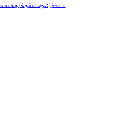
்கையாக நடிக்கும் வி.ஜெ.அர்ச்சனா!