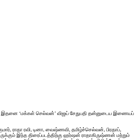
்கிறது. இதனை ‘மக்கள் செல்வன்’ விஜய் சேதுபதி தன்னுடைய இணையப்
் குமார், ராதா ரவி, டினா, வைஷ்ணவி, தமிழ்ச்செல்வன், பிரதாப்,
்திருக்கும் இந்த திரைப்படத்திற்கு ஹர்ஷன் ராதாகிருஷ்ணன் மற்றும்