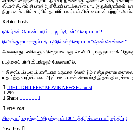
ஏழிசை வேந்தன் ஆகிய இருவர் இணைந்து இசையமைத்திருக்கிறார்கள
ஸ்டான்லி, எம் சி பாஸீ ஆகியோர் பாடல்களை பாடி இருக்கிறார்கள். 
நிறுவனங்களில் சார்பில் தயாரிப்பாளர்கள் சின்னையன் மற்றும் வெங
Related Posts
ரசிகர்கள் கொண்டாடும் ‘ராஜபுத்திரன்’ திரைப்படம் !!
ரிலீசுக்கு தயாராகும் புதிய திரில்லர் திரைப்படம் “தென் சென்னை”
அனைத்து பணிகளும் நிறைவடைந்து வெளியீட்டிற்கு தயாராகியிருக்கும
படத்தைப் பற்றி இயக்குநர் பேசுகையில்,
” திரைப்படப் படைப்பாளியாக உருவாக வேண்டும் என்ற தனது கனவை த
யதார்த்த வாழ்வியலை அடிப்படையாகக் கொண்டு இதன் திரைக்கதை உரு
"DHIL DHILEEB" MOVIE NEWS
Featured
259
Share
Prev Post
சிவகுமார் வழங்கும் ‘திருக்குறள் 100’ பத்திரிக்கையாளர் சந்திப்பு!
Next Post