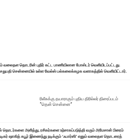
ம் வலைதள தொடரின் புதிர் கட்ட பாணியிலான போஸ்டர் வெளியிடப்பட்டது.
துபதி சென்னையில் உள்ள வேல்ஸ் பல்கலைக்கழக வளாகத்தில் வெளியிட்டார்.
ரிலீசுக்கு தயாராகும் புதிய திரில்லர் திரைப்படம்
“தென் சென்னை”
ல் தொடர்களை அளித்து, ரசிகர்களை உற்சாகப்படுத்தி வரும் அமேசான் பிரைம்
 நடிகர் ஷாகித் கபூர் இணைந்து நடிக்கும் ‘ஃபார்ஸி’ எனும் வலைதள தொடரைத்