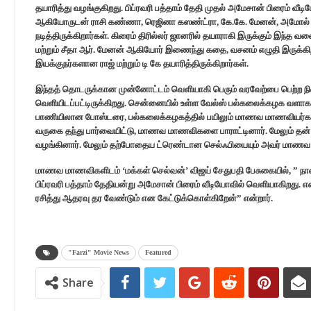
தயாரித்து வழங்குகிறது. பிப்ரவரி பத்தாம் தேதி முதல் அமேசான் பிரைம் வீடி
ஆகியோருடன் ராசி கண்ணா, ரெஜினா கஸண்ட்ரா, கே.கே. மேனன், அமோல் பலேக
நடித்திருக்கிறார்கள். கிரைம் திரில்லர் ஜானரில் தயாராகி இருக்கும் இந்த 
மற்றும் சீதா ஆர். மேனன் ஆகியோர் இணைந்து கதை, வசனம் எழுதி இருக்கிறா
இயக்குநர்களான ராஜ் மற்றும் டி கே தயாரித்திருக்கிறார்கள்.
இந்தத் தொடருக்கான முன்னோட்டம் வெளியாகி பெரும் வரவேற்பை பெற்ற நில
வெளியிடப்பட்டிருக்கிறது. சென்னையில் உள்ள வேல்ஸ் பல்கலைக்கழக வளாகத்த
பாணியிலான போஸ்டரை, பல்கலைக்கழகத்தில் பயிலும் மாணவ மாணவியர்கள
வருகை தந்து பார்வையிட்டு, மாணவ மாணவிகளை பாராட்டினார். மேலும் த
வழங்கினார். மேலும் தற்போதைய ட்ரெண்டான செல்ஃபியையும் அவர் மாணவ
மாணவ மாணவிகளிடம் ‘மக்கள் செல்வன்’ விஜய் சேதுபதி பேசுகையில், ” நான்
பிப்ரவரி பத்தாம் தேதியன்று அமேசான் பிரைம் வீடியோவில் வெளியாகிறது. என்ன
ரசித்து ஆதரவு தர வேண்டும் என கேட்டுக்கொள்கிறேன்” என்றார்.
"Farzi" Movie News
Featured
Share