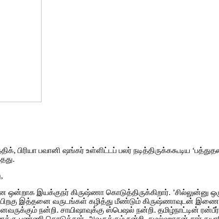
திக், பிரியா பவானி ஷங்கர் உள்ளிட்டப் பலர் நடித்திருக்ககூடிய ‘பத்
்தது.
,
ன ஒன்றாக இயக்குநர் கிருஷ்ணா கொடுத்திருக்கிறார். ’சில்லுன்னு ஒர
குப் பிறகு இத்தனை வருடங்கள் கழித்து மீண்டும் கிருஷ்ணாவுடன் இணைவத
ுக்கும் நன்றி. சாயிஷாவுக்கு ஸ்பெஷல் நன்றி. தமிழ்நாட்டின் ரன்பீர்
க்கு பண்ணி கொடுத்தார். அவருக்கும் நன்றி. கமல்ஹாசன் சார் தயாரிப்