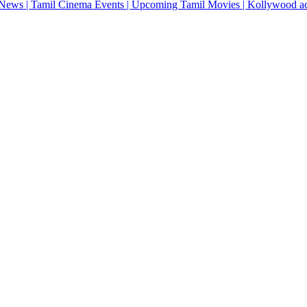
News | Tamil Cinema Events | Upcoming Tamil Movies | Kollywood actres