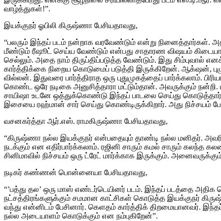
வாழ்த்துகள்!”.
இயக்குநர் ஓபிலி கிருஷ்ணா பேசியதாவது,
“பலரும் இந்தப் படம் நன்றாக வரவேண்டும் என்று நினைத்தார்கள். அத
மீண்டும் ரீஷூட் செய்ய வேண்டும் என்பது சாதாரண விஷயம் கிடையாத
செல்லும். அதை நாம் திருப்திப்படுத்த வேண்டும். இது சிம்புவால் எ
கார்த்திக்கை நிறைய கொடுமைப் படுத்தி இருக்கிறேன். ஆக்‌ஷன், பு
வில்லன். இதுவரை பார்த்திராத ஒரு புதுமுகத்தைப் பார்க்கலாம். பிர
கொண்ட ஒரே நடிகை அனுசித்தாரா மட்டும்தான். அவருக்கும் நன்றி. மனு
சாயிஷா உடனே ஒத்துக்கொண்டு இந்தப் பாடலை செய்து கொடுத்தார். 
இசையை ரஹ்மான் சார் செய்து கொண்டிருக்கிறார். அது நிச்சயம் பே
வசனகர்த்தா ஆர்.எஸ். ராமகிருஷ்ணா பேசியதாவது,
“கிருஷ்ணா நல்ல இயக்குநர் என்பதையும் தாண்டி நல்ல மனிதர். அவ
நடக்கும் என எதிர்பார்க்கலாம். ரஜினி சாரும் கமல் சாரும் கலந்த கலவ
சினிமாவில் நிச்சயம் ஒரு ட்ரேட் மார்க்காக இருக்கும். அனைவருக்கும்
நடிகர் கண்ணன் பொன்னையா பேசியதாவது,
“’பத்து தல’ ஒரு மாஸ் எண்டர்டெயினர் படம். இந்தப் படத்தை அதிக 
நட்சத்திரங்களுக்கும் சமமான காட்சிகள் கொடுத்த இயக்குநர் கிரு
வந்து என்னிடம் பேசினார். கெளதம் கார்த்திக் திறமையானவர். இந்தப்
நல்ல அடையாளம் கொடுக்கும் என நம்புகிறேன்”.