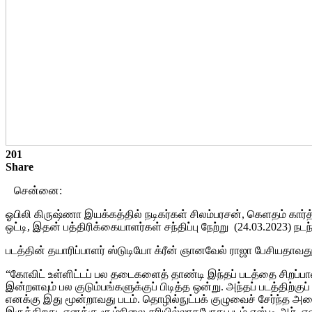
201
Share
சென்னை:
ஓபிலி கிருஷ்ணா இயக்கத்தில் நடிகர்கள் சிலம்பரசன், கெளதம் கார்த்
ஒட்டி, இதன் பத்திரிக்கையாளர்கள் சந்திப்பு நேற்று (24.03.2023) நடந
படத்தின் தயாரிப்பாளர் ஸ்டுடியோ க்ரீன் ஞானவேல் ராஜா பேசியதாவது
“கோவிட் உள்ளிட்டப் பல தடைகளைத் தாண்டி இந்தப் படத்தை சிறப்பா
இன்றளவும் பல குடும்பங்களுக்குப் பிடித்த ஒன்று. அந்தப் படத்திற்
எனக்கு இது மூன்றாவது படம். தொழில்நுட்பக் குழுவைச் சேர்ந்த அனைவர
இருக்கிறது. எனக்கு சூழ்நிலை சரியில்லாதபோது படம் எஸ்.டி.ஆர். என