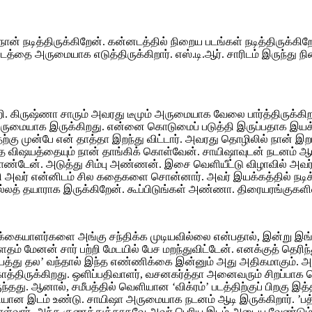
நான் நடித்திருக்கிறேன். கன்னடத்தில் நிறைய படங்கள் நடித்திருக்கிறேன
 படத்தை அருமையாக எடுத்திருக்கிறார். எஸ்.டி.ஆர். சாரிடம் இருந்து
ி. கிருஷ்ணா சாரும் அவரது டீமும் அருமையாக வேலை பார்த்திருக்கி
பெருமையாக இருக்கிறது. என்னை கொடுமைப் படுத்தி இருப்பதாக இயக்க
கு முன்பே என் தாத்தா இறந்து விட்டார். அவரது தொழிலில் நான் இற
எந்த விஷயத்தையும் நான் தாங்கிக் கொள்வேன். சாயிஷாவுடன் நடனம்
கொண்டேன். அடுத்து சிம்பு அண்ணன். இசை வெளியீட்டு விழாவில் அவர
ம் மீறி அவர் என்னிடம் சில கதைகளை சொன்னார். அவர் இயக்கத்தில் ந
ல்லத் தயாராக இருக்கிறேன். கூப்பிடுங்கள் அண்ணா. திரையரங்குகளில் 
க்கையாளர்களை அங்கு சந்திக்க முடியவில்லை என்பதால், இன்று இங்கு 
தம் மேனன் சார் பற்றி மேடயில் பேச மறந்துவிட்டேன். எனக்குத் தெரி
். ’பத்து தல’ வந்தால் இந்த எண்ணிக்கை இன்னும் அது அதிகமாகும். 
திருக்கிறது. ஒளிப்பதிவாளர், வசனகர்த்தா அனைவரும் சிறப்பாக செய்
ந்தது. ஆனால், சமீபத்தில் வெளியான ‘விக்ரம்’ படத்திற்குப் பிறகு இ
சரியான இடம் உண்டு. சாயிஷா அருமையாக நடனம் ஆடி இருக்கிறார். ’ப
ொள்வார். அந்த குணத்துக்காகவே அவர் பெரிய இடம் அடைய வேண்டும். இ