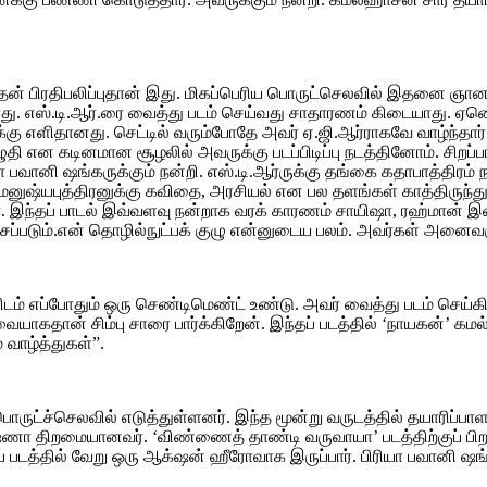
ன் பிரதிபலிப்புதான் இது. மிகப்பெரிய பொருட்செலவில் இதனை ஞானவேல்ர
ு. எஸ்.டி.ஆர்.ரை வைத்து படம் செய்வது சாதாரணம் கிடையாது. ஏனென
னக்கு எளிதானது. செட்டில் வரும்போதே அவர் ஏ.ஜி.ஆர்ராகவே வாழ்ந்தார
ழுதி என கடினமான சூழலில் அவருக்கு படப்பிடிப்பு நடத்தினோம். சிறப
ியா பவானி ஷங்கருக்கும் நன்றி. எஸ்.டி.ஆர்ருக்கு தங்கை கதாபாத்திரம
ஷ்யபுத்திரனுக்கு கவிதை, அரசியல் என பல தளங்கள் காத்திருந்தும் என
இந்தப் பாடல் இவ்வளவு நன்றாக வரக் காரணம் சாயிஷா, ரஹ்மான் இசை,
சப்படும்.என் தொழில்நுட்பக் குழு என்னுடைய பலம். அவர்கள் அனைவரு
ரிடம் எப்போதும் ஒரு செண்டிமெண்ட் உண்டு. அவர் வைத்து படம் செய
ையாகதான் சிம்பு சாரை பார்க்கிறேன். இந்தப் படத்தில் ‘நாயகன்’ கமல் ச
 வாழ்த்துகள்”.
பொருட்ச்செலவில் எடுத்துள்ளனர். இந்த மூன்று வருடத்தில் தயாரிப்
ஷ்ணா திறமையானவர். ‘விண்ணைத் தாண்டி வருவாயா’ படத்திற்குப் பிறக
 படத்தில் வேறு ஒரு ஆக்‌ஷன் ஹீரோவாக இருப்பார். பிரியா பவானி ஷங்க