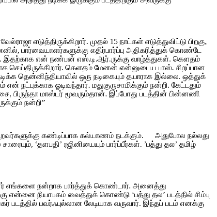
ாஜா எடுத்திருக்கிறார். முதல் 15 நாட்கள் எடுத்துவிட்டு பிறகு,
ில், பார்வையாளர்களுக்கு எதிர்பார்ப்பு அதிகரித்துக் கொண்டே
். இதற்காக என் நண்பன் எஸ்.டி.ஆர்.ருக்கு வாழ்த்துகள். கெளதம்
்பாக செய்திருக்கிறார். கெளதம் மேனன் என்னுடைய பாஸ். சிறப்பான
் நடிக்க தென்னிந்தியாவில் ஒரு நடிகையும் தயாராக இல்லை. ஒத்துக்
் நட்புக்காக ஓடிவந்தார். மதுகுருசாமிக்கும் நன்றி. கேட்டதும்
 பிருந்தா மாஸ்டர் மூவரும்தான். இப்போது படத்தின் பின்னணி
க்கும் நன்றி”
்கிறவர்களுக்கு கண்டிப்பாக கல்யாணம் நடக்கும். அதுபோல நல்லது
ாரையும், ‘தளபதி’ ரஜினியையும் பார்ப்பீர்கள். ’பத்து தல’ தமிழ்
பாளர் எங்களை நன்றாக பார்த்துக் கொண்டார். அனைத்து
ு என்னை நியாபகம் வைத்துக் கொண்டு ‘பத்து தல’ படத்தில் சிம்பு
ர் படத்தில் பவர்ஃபுல்லான லேடியாக வருவார். இந்தப் படம் எனக்கு