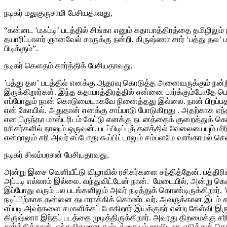
நடிகர் மதுகுருசாமி பேசியதாவது,
“கன்னட ‘மஃப்டி’ படத்தில் சிங்கா எனும் கதாபாத்திரத்தை தமிழிலும் 
தயாரிப்பாளர் ஞானவேல் சாருக்கு நன்றி. கிருஷ்ணா சார் ‘பத்து தல’
பிடிக்கும்”.
நடிகர் கெளதம் கார்த்திக் பேசியதாவது,
’பத்து தல’ படத்தில் எனக்கு ஆதரவு கொடுத்த அனைவருக்கும் நன்ற
இருக்கிறார்கள். இந்த கதாபாத்திரத்தில் என்னை பார்க்கும்போதே 
எப்போதும் நான் கொடுமையாகவே நினைத்தது இல்லை. நான் பிறப்பதற்
என் கோயில். அதுதான் எனக்கு சாப்பாடு போடுகிறது . அதற்காக 
என பிருந்தா மாஸ்டரிடம் கேட்டு எனக்கு நடனத்தைக் குறைத்துக் 
ரசிகர்களில் நானும் ஒருவன். படப்பிடிப்புத் தளத்தில் வேலையையு
என்றாலும் சரி அவர் எப்போது கூப்பிட்டாலும் சம்பளமே வாங்காமல் செ
நடிகர் சிலம்பரசன் பேசியதாவது,
அன்று இசை வெளியீட்டு விழாவில் ரசிகர்களை சந்தித்தேன். பத்திரி
அப்படி எல்லாம் இல்லை. வந்துவிட்டேன் நான். மேடையில், அன்று கெள
இப்போது வரும் பல படங்களிலும் அவர் நடித்துக் கொண்டிருக்கிறார
நடிப்பிற்காக தன்னை தயாராக்கிக் கொண்டவர். அவருக்கான இடம் காத்
எப்படி அவர்களை சமாளிக்கப் போகிறார் இயக்குநர் என்ற கேள்வி இரு
கிருஷ்ணா இந்தப் படத்தை முடித்திருக்கிறார். அவரது திறமைக்கு 
கார்த்திக்தான். எந்தவிதமான கஷ்டத்தையும் ஜாலியாக எடுத்துக் க