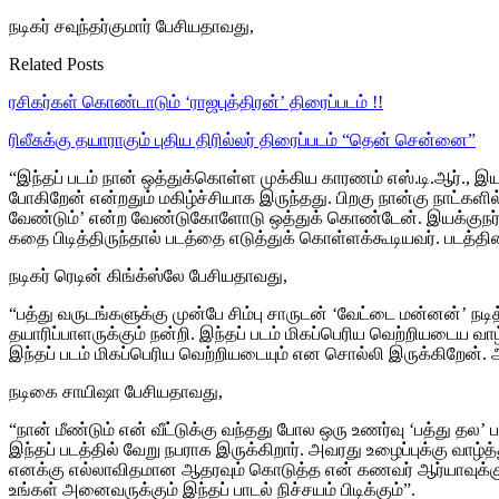
நடிகர் சவுந்தர்குமார் பேசியதாவது,
Related Posts
ரசிகர்கள் கொண்டாடும் ‘ராஜபுத்திரன்’ திரைப்படம் !!
ரிலீசுக்கு தயாராகும் புதிய திரில்லர் திரைப்படம் “தென் சென்னை”
“இந்தப் படம் நான் ஒத்துக்கொள்ள முக்கிய காரணம் எஸ்.டி.ஆர்., இயக்
போகிறேன் என்றதும் மகிழ்ச்சியாக இருந்தது. பிறகு நான்கு நாட்களி
வேண்டும்’ என்ற வேண்டுகோளோடு ஒத்துக் கொண்டேன். இயக்குநர் எ
கதை பிடித்திருந்தால் படத்தை எடுத்துக் கொள்ளக்கூடியவர். படத்தின
நடிகர் ரெடின் கிங்க்ஸ்லே பேசியதாவது,
“பத்து வருடங்களுக்கு முன்பே சிம்பு சாருடன் ‘வேட்டை மன்னன்’ நட
தயாரிப்பாளருக்கும் நன்றி. இந்தப் படம் மிகப்பெரிய வெற்றியடைய வ
இந்தப் படம் மிகப்பெரிய வெற்றியடையும் என சொல்லி இருக்கிறேன்.
நடிகை சாயிஷா பேசியதாவது,
“நான் மீண்டும் என் வீட்டுக்கு வந்தது போல ஒரு உணர்வு ‘பத்து தல’
இந்தப் படத்தில் வேறு நபராக இருக்கிறார். அவரது உழைப்புக்கு வாழ்
எனக்கு எல்லாவிதமான ஆதரவும் கொடுத்த என் கணவர் ஆர்யாவுக்கு 
உங்கள் அனைவருக்கும் இந்தப் பாடல் நிச்சயம் பிடிக்கும்”.