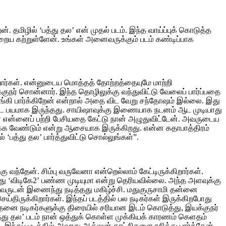
். தமிழில் ‘பத்து தல’ என் முதல் படம். இந்த வாய்ப்புக் கொடுத்த
 நிறைய கற்றுள்ளேன். உங்கள் அனைவருக்கும் படம் கண்டிப்பாக
றார்கள். என்னுடைய மொத்தத் தோற்றத்தையுமே மாற்றி
ுநர் சொன்னார். இந்த தொழிலுக்கு வந்துவிட்டு வேலைப் பார்ப்பதை
ங்கி பார்க்கிறேன் என்றால் அதை விட வேறு சந்தோஷம் இல்லை. இது
 ஆட பயமாக இருந்தது. சாயிஷாவுக்கு இணையாக நடனம் ஆட முடியாது
் என்னைப் பற்றி பேசியதை கேட்டு நான் அழுதுவிட்டேன். அவருடைய
டிக்க வேண்டும் என்று ஆசையாக இருக்கிறது. என்ன கதாபாத்திரம்
‘பத்து தல’ பார்த்துவிட்டு சொல்லுங்கள்”.
வந்தேன். சிம்பு வருவேனா என்றெல்லாம் கேட்டிருக்கிறார்கள்.
ந்து ‘விடிகே2’ பண்ண முடியுமா என்று தெரியவில்லை. அந்த அளவுக்கு
அவருடன் இணைந்து நடித்தது மகிழ்ச்சி. மதுகுருசாமி தன்னை
திருக்கிறார்கள். இந்தப் படத்தில் பல நடிகர்கள் இருக்கிறபோது
த்தனை நடிகர்களுக்கு திரையில் சரியான இடம் கொடுத்து, இயக்குநர்
த்து தல’ படம் நான் ஒத்துக் கொள்ள முக்கியக் காரணம் கெளதம்
ந்தப் படத்தில் அவரது ஆக்‌ஷன் காட்சிகளை ரசித்து பார்த்தேன்.