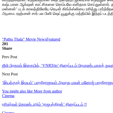
கஷ்டமான ஆக்‌ஷன் காட்சிகளை ரொம்பவே எளிதாக செய்துள்ளார். தயரி
மன்னன்’ படக் காலத்திலேயே ரெடின் கிங்க்ஸ்லியை ரசித்து பார்த்
அடிமை. ரஹ்மான் சார் பல பிஸி ஷெட்யூலுக்கு மத்தியில் இந்தப் படத்
"Pathu Thala" Movie News
Featured
201
Share
Prev Post
ஜீவி பிரகாஷ் இசையில், ‘VNRTrio’ திரைப்படம் பிரமாண்டமாகத் துவ
Next Post
‘இயக்குநர் இமயம்’ பாரதிராஜாவும் அவரது மகன் மனோஜ் பாரதிராஜா
You might also like
More from author
Cinema
ரசிகர்கள் கொண்டாடும் ‘ராஜபுத்திரன்’ திரைப்படம் !!
Cinema