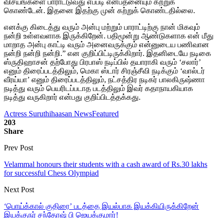
விசயங்களை பாராட்டுவது எப்படி என்பதனையும் கற்றுக்
கொண்டேன். இதனை இதற்கு முன் கற்றுக் கொண்டதில்லை.
எனக்கு கிடைத்து வரும் அன்பு மற்றும் பாராட்டிற்கு நான் மிகவும்
நன்றி உள்ளவளாக இருக்கிறேன். பதிமூன்று ஆண்டுகளாக என் மீது
மாறாத அன்பு காட்டி வரும் அனைவருக்கும் என்னுடைய பணிவான
நன்றி நன்றி நன்றி.” என குறிப்பிட்டிருக்கிறார். இதனிடையே நடிகை
ஸ்ருதிஹாசன் தற்போது பிரபாஸ் நடிப்பில் தயாராகி வரும் ‘சலார்’
எனும் திரைப்படத்திலும், மெகா ஸ்டார் சிரஞ்சீவி நடிக்கும் ‘வால்டர்
வீரய்யா’ எனும் திரைப்படத்திலும், நட்சத்திர நடிகர் பாலகிருஷ்ணா
நடித்து வரும் பெயரிடப்படாத படத்திலும் இவர் கதாநாயகியாக
நடித்து வருகிறார் என்பது குறிப்பிடத்தக்கது.
Actress Suruthihaasan News
Featured
203
Share
Prev Post
Velammal honours their students with a cash award of Rs.30 lakhs
for successful Chess Olympiad
Next Post
‘பொய்க்கால் குதிரை’ படத்தை இயல்பாக இயக்கியிருக்கிறேன்
இயக்குநர் சந்தோஷ் பி ஜெயக்குமார்!