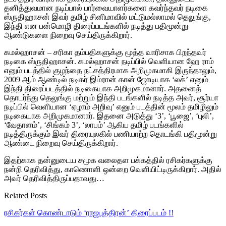
தனித்துவமான நடிப்பால் பார்வையாளர்களை கவர்ந்தவர் நடிகை
ஸ்ருதிஹாசன் இவர் தமிழ் சினிமாவில் மட்டுமல்லாமல் தெலுங்கு,
இந்தி என பன்மொழி திரைப்படங்களில் நடித்து பதிமூன்று
ஆண்டுகளை நிறைவு செய்திருக்கிறார்.
கமல்ஹாசன் – சரிகா தம்பதிகளுக்கு மூத்த வாரிசாக பிறந்தவர்
நடிகை ஸ்ருதிஹாசன். கமல்ஹாசன் நடிப்பில் வெளியான ஹே ராம்
எனும் படத்தில் குழந்தை நட்சத்திரமாக அறிமுகமாகி இருந்தாலும்,
2009 ஆம் ஆண்டில் நடிகர் இம்ரான் கான் ஜோடியாக ‘லக்’ எனும்
இந்தி திரைப்படத்தில் நடிகையாக அறிமுகமானார். அதனைத்
தொடர்ந்து தெலுங்கு மற்றும் இந்தி படங்களில் நடித்த அவர், சூர்யா
நடிப்பில் வெளியான ‘ஏழாம் அறிவு’ எனும் படத்தின் மூலம் தமிழிலும்
நடிகையாக அறிமுகமானார். இதனை அடுத்து ‘3’, ‘பூஜை’, ‘புலி’,
‘வேதாளம்’, ‘சிங்கம் 3’, ‘லாபம்’ ஆகிய தமிழ் படங்களில்
நடித்திருக்கும் இவர் திரையுலகில் பணியாற்ற தொடங்கி பதிமூன்று
ஆண்டை நிறைவு செய்திருக்கிறார்.
இதற்காக தன்னுடைய சமூக வலைதள பக்கத்தில் ரசிகர்களுக்கு
நன்றி தெரிவித்து, காணொளி ஒன்றை வெளியிட்டிருக்கிறார். அதில்
அவர் தெரிவித்திருப்பதாவது…
Related Posts
ரசிகர்கள் கொண்டாடும் ‘ராஜபுத்திரன்’ திரைப்படம் !!