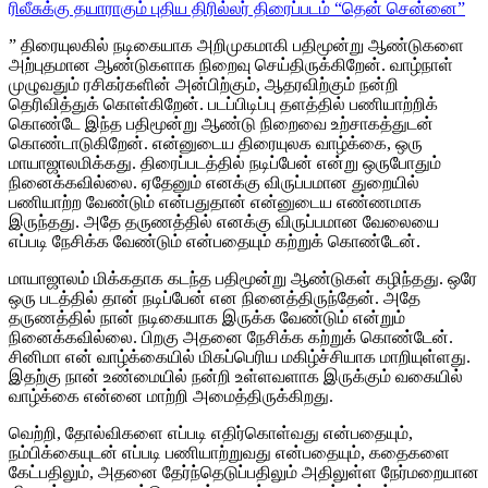
ரிலீசுக்கு தயாராகும் புதிய திரில்லர் திரைப்படம் “தென் சென்னை”
” திரையுலகில் நடிகையாக அறிமுகமாகி பதிமூன்று ஆண்டுகளை
அற்புதமான ஆண்டுகளாக நிறைவு செய்திருக்கிறேன். வாழ்நாள்
முழுவதும் ரசிகர்களின் அன்பிற்கும், ஆதரவிற்கும் நன்றி
தெரிவித்துக் கொள்கிறேன். படப்பிடிப்பு தளத்தில் பணியாற்றிக்
கொண்டே இந்த பதிமூன்று ஆண்டு நிறைவை உற்சாகத்துடன்
கொண்டாடுகிறேன். என்னுடைய திரையுலக வாழ்க்கை, ஒரு
மாயாஜாலமிக்கது. திரைப்படத்தில் நடிப்பேன் என்று ஒருபோதும்
நினைக்கவில்லை. ஏதேனும் எனக்கு விருப்பமான துறையில்
பணியாற்ற வேண்டும் என்பதுதான் என்னுடைய எண்ணமாக
இருந்தது. அதே தருணத்தில் எனக்கு விருப்பமான வேலையை
எப்படி நேசிக்க வேண்டும் என்பதையும் கற்றுக் கொண்டேன்.
மாயாஜாலம் மிக்கதாக கடந்த பதிமூன்று ஆண்டுகள் கழிந்தது. ஒரே
ஒரு படத்தில் தான் நடிப்பேன் என நினைத்திருந்தேன். அதே
தருணத்தில் நான் நடிகையாக இருக்க வேண்டும் என்றும்
நினைக்கவில்லை. பிறகு அதனை நேசிக்க கற்றுக் கொண்டேன்.
சினிமா என் வாழ்க்கையில் மிகப்பெரிய மகிழ்ச்சியாக மாறியுள்ளது.
இதற்கு நான் உண்மையில் நன்றி உள்ளவளாக இருக்கும் வகையில்
வாழ்க்கை என்னை மாற்றி அமைத்திருக்கிறது.
வெற்றி, தோல்விகளை எப்படி எதிர்கொள்வது என்பதையும்,
நம்பிக்கையுடன் எப்படி பணியாற்றுவது என்பதையும், கதைகளை
கேட்பதிலும், அதனை தேர்ந்தெடுப்பதிலும் அதிலுள்ள நேர்மறையான