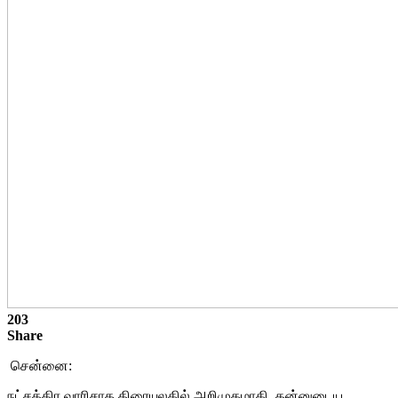
203
Share
சென்னை:
நட்சத்திர வாரிசாக திரையுலகில் அறிமுகமாகி, தன்னுடைய