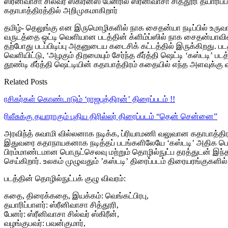
ஸ்ரீனிவாசா சில்வர் ஸ்கிரீன்ஸ் பேனரில் ஸ்ரீனிவாசா சித்தூரி தயாரிப
கதாபாத்திரத்தில் அறிமுகமாகிறார்
தமிழ்- தெலுங்கு என இருமொழிகளில் நாக சைதன்யா நடிப்பில் உருவாகி வ
வருடத்தை ஒட்டி வெளியான படத்தின் க்ளிம்ப்ஸில் நாக சைதன்யாவ
தற்போது படப்பிடிப்பு அதனுடைய கடைசிக் கட்டத்தில் இருக்கிறது. ப
வெளியிட்டு, ‘அழகும் திறமையும் சேர்ந்த கீர்த்தி ஷெட்டி ‘கஸ்டடி’
தூண்டி கீர்த்தி ஷெட்டியின் கதாபாத்திரம் கதையில் எந்த அளவுக்க
Related Posts
ரசிகர்கள் கொண்டாடும் ‘ராஜபுத்திரன்’ திரைப்படம் !!
ரிலீசுக்கு தயாராகும் புதிய திரில்லர் திரைப்படம் “தென் சென்னை”
அரவிந்த் சுவாமி வில்லனாக நடிக்க, ப்ரியாமணி வலுவான கதாபாத்திரத்த
இதுவரை கதாநாயகனாக நடித்தப் படங்களிலேயே ‘கஸ்டடி’ அதிக பொருட்ச்
பிரம்மாண்டமான பொருட்செலவு மற்றும் தொழில்நுட்ப தரத்துடன் இந்தப்
செய்கிறார். உலகம் முழுவதும் ’கஸ்டடி’ திரைப்படம் திரையரங்குகளில
படத்தின் தொழில்நுட்பக் குழு விவரம்:
கதை, திரைக்கதை, இயக்கம்: வெங்கட்பிரபு,
தயாரிப்பாளர்: ஸ்ரீனிவாசா சித்தூரி,
பேனர்: ஸ்ரீனிவாசா சில்வர் ஸ்கிரீன்,
வழங்குபவர்: பவன்குமார்,