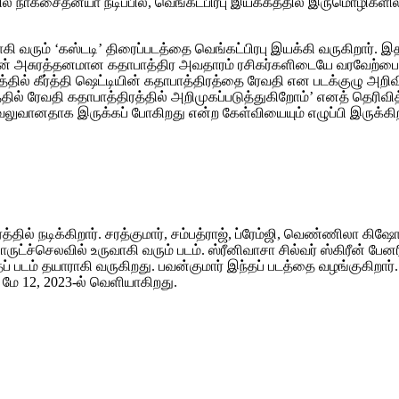
்பில் நாகசைதன்யா நடிப்பில், வெங்கட்பிரபு இயக்கத்தில் இருமொழிகளில் 
ரும் ‘கஸ்டடி’ திரைப்படத்தை வெங்கட்பிரபு இயக்கி வருகிறார். இதன் ப
ின் அசுரத்தனமான கதாபாத்திர அவதாரம் ரசிகர்களிடையே வரவேற்பைப்
டத்தில் கீர்த்தி ஷெட்டியின் கதாபாத்திரத்தை ரேவதி என படக்குழு அ
 படத்தில் ரேவதி கதாபாத்திரத்தில் அறிமுகப்படுத்துகிறோம்’ எனத் தெ
ு வலுவானதாக இருக்கப் போகிறது என்ற கேள்வியையும் எழுப்பி இருக்கி
ில் நடிக்கிறார். சரத்குமார், சம்பத்ராஜ், ப்ரேம்ஜி, வெண்ணிலா கிஷோர்
செலவில் உருவாகி வரும் படம். ஸ்ரீனிவாசா சில்வர் ஸ்கிரீன் பேனரின்
 படம் தயாராகி வருகிறது. பவன்குமார் இந்தப் படத்தை வழங்குகிறார். 
் மே 12, 2023-ல் வெளியாகிறது.