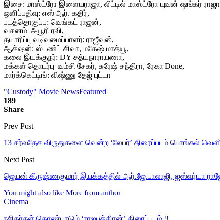
இசை: மாஸ்ட்ரோ இளையராஜா, லிட்டில் மாஸ்ட்ரோ யுவன் ஷங்கர் ராஜா
ஒளிப்பதிவு: எஸ்.ஆர். கதிர்,
படத்தொகுப்பு: வெங்கட் ராஜன்,
வசனம்: அபூரி ரவி,
தயாரிப்பு வடிவமைப்பாளர்: ராஜீவன்,
ஆக்‌ஷன்: ஸ்டண்ட் சிவா, மகேஷ் மாத்யூ,
கலை இயக்குநர்: DY சத்யநாராயணா,
மக்கள் தொடர்பு: வம்சி சேகர், சுரேஷ் சந்திரா, ரேகா Done,
மார்க்கெட்டிங்: விஷ்ணு தேஜ் புட்டா
"Custody" Movie News
Featured
189
Share
Prev Post
13 சர்வதேச விருதுகளை வென்ற ‘லேபர்’ திரைப்படம் பொங்கல் வெளி
Next Post
ஜெயன் கிருஷ்ணகுமார் இயக்கத்தில் ஆர்.ஜே.பாலாஜி, ஐஸ்வர்யா ராஜே
You might also like
More from author
Cinema
ரசிகர்கள் கொண்டாடும் ‘ராஜபுத்திரன்’ திரைப்படம் !!