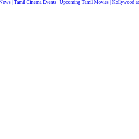
News | Tamil Cinema Events | Upcoming Tamil Movies | Kollywood actres