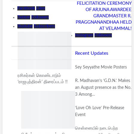
FELICITATION CEREMONY
Facebook
Likes
OF ARJUNA AWARDEE
GRANDMASTER R.
Twitter
Followers
PRAGGNANANDHAA HELD
Youtube
Subscribers
AT VELAMMAL!
Instagram
Followers
Recent Updates
Sey Seyyathe Movie Posters
ரசிகர்கள் கொண்டாடும்
R. Madhavan’s ‘G.D.N.’ Makes
‘ராஜபுத்திரன்’ திரைப்படம் !!
an August presence as the No.
3 Among…
‘Love Oh Love’ Pre-Release
Event
சென்னையில் நடைபெற்ற