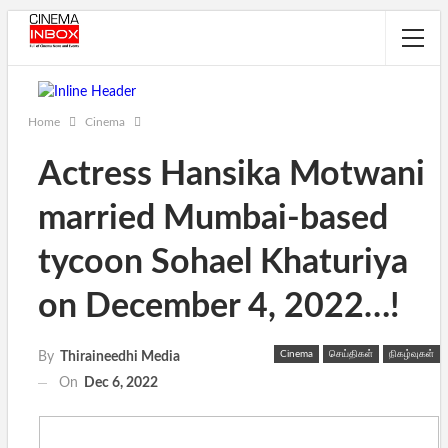
Home
Cinema
Actress Hansika Motwani
married Mumbai-based
tycoon Sohael Khaturiya
on December 4, 2022…!
Cinema
செய்திகள்
நிகழ்வுகள்
By
Thiraineedhi Media
On
Dec 6, 2022