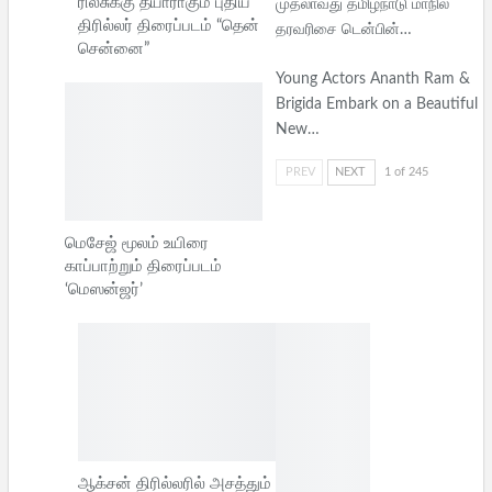
ரிலீசுக்கு தயாராகும் புதிய
முதலாவது தமிழ்நாடு மாநில
திரில்லர் திரைப்படம் “தென்
தரவரிசை டென்பின்…
சென்னை”
Young Actors Ananth Ram &
Brigida Embark on a Beautiful
New…
PREV
NEXT
1 of 245
மெசேஜ் மூலம் உயிரை
காப்பாற்றும் திரைப்படம்
‘மெஸன்ஜர்’
ஆக்சன் திரில்லரில் அசத்தும்